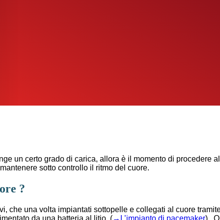
unge un certo grado di carica, allora è il momento di procedere a
mantenere sotto controllo il ritmo del cuore.
tore ?
vi, che una volta impiantati sottopelle e collegati al cuore tramit
imentato da una batteria al litio. (
→L’impianto di pacemaker
). Q