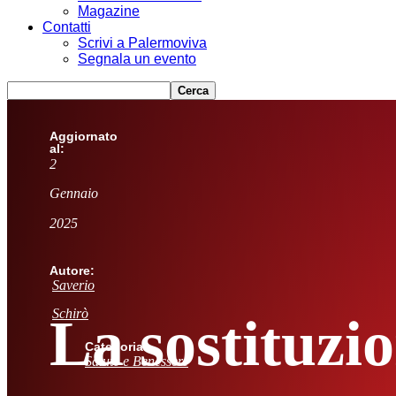
Magazine
Contatti
Scrivi a Palermoviva
Segnala un evento
Aggiornato
al:
2
Gennaio
2025
Autore:
Saverio
Schirò
La sostituzi
Categoria:
Salute e Benessere