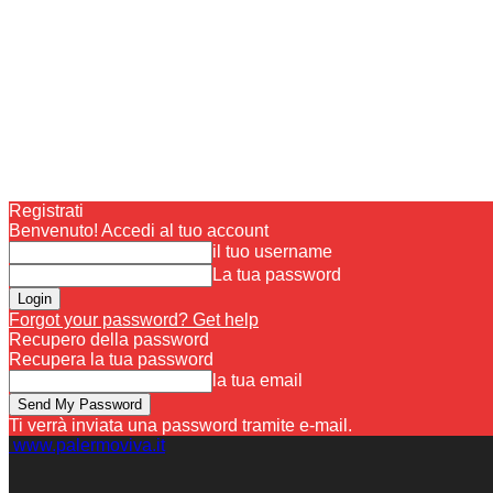
Registrati
Benvenuto! Accedi al tuo account
il tuo username
La tua password
Forgot your password? Get help
Recupero della password
Recupera la tua password
la tua email
Ti verrà inviata una password tramite e-mail.
www.palermoviva.it