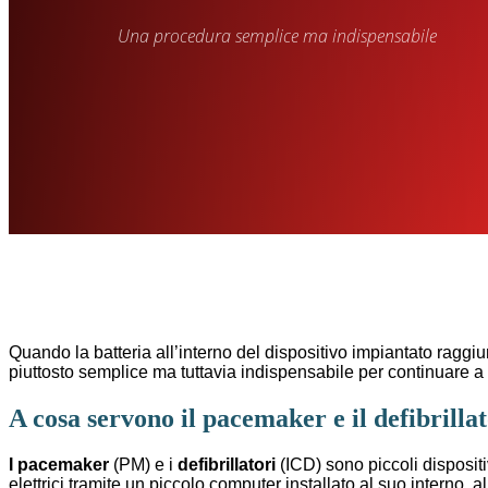
Una procedura semplice ma indispensabile
Quando la batteria all’interno del dispositivo impiantato raggi
piuttosto semplice ma tuttavia indispensabile per continuare a 
A cosa servono il pacemaker e il defibrilla
I pacemaker
(PM) e i
defibrillatori
(ICD) sono piccoli dispositi
elettrici tramite un piccolo computer installato al suo interno, al