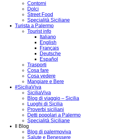
Contorni
Dolci
Street Food
Specialità Siciliane
Turista a Palermo
Tourist info
Italiano
English
Français
Deutsche
Español
Trasporti
Cosa fare
Cosa vedere
Mangiare e Bere
#SiciliaViva
SiciliaViva
Blog di viaggio – Sicilia
Luoghi di Sicilia
Proverbi siciliani
Detti popolari a Palermo
Specialità Siciliane
Il Blog
Blog di palermoviva
Salute e Benessere