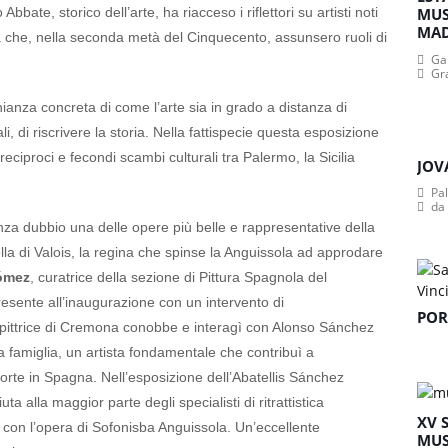
bbate, storico dell’arte, ha riacceso i riflettori su artisti noti
MUS
MA
ana che, nella seconda metà del Cinquecento, assunsero ruoli di
Gan
Gr
ianza concreta di come l’arte sia in grado a distanza di
, di riscrivere la storia. Nella fattispecie questa esposizione
eciproci e fecondi scambi culturali tra Palermo, la Sicilia
JOV
Pa
da
è senza dubbio una delle opere più belle e rappresentative della
bella di Valois, la regina che spinse la Anguissola ad approdare
Gómez
, curatrice della sezione di Pittura Spagnola del
sente all’inaugurazione con un intervento di
POR
a pittrice di Cremona conobbe e interagì con Alonso Sánchez
a sua famiglia, un artista fondamentale che contribuì a
 corte in Spagna. Nell’esposizione dell’Abatellis Sánchez
 alla maggior parte degli specialisti di ritrattistica
XV 
i con l’opera di Sofonisba Anguissola. Un’eccellente
MUS