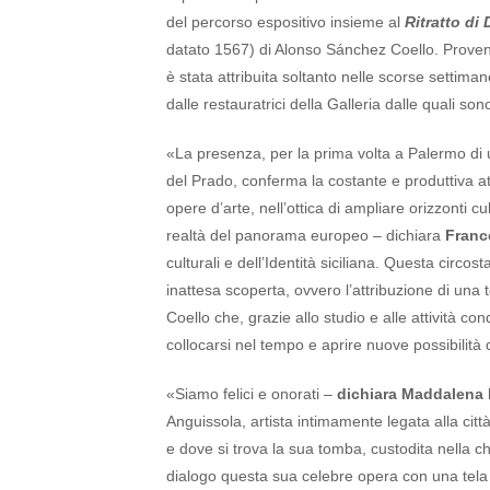
del percorso espositivo insieme al
Ritratto di
datato 1567) di Alonso Sánchez Coello. Proveni
è stata attribuita soltanto nelle scorse settimane
dalle restauratrici della Galleria dalle quali so
«La presenza, per la prima volta a Palermo di 
del Prado, conferma la costante e produttiva at
opere d’arte, nell’ottica di ampliare orizzonti cu
realtà del panorama europeo – dichiara
Franc
culturali e dell’Identità siciliana. Questa circ
inattesa scoperta, ovvero l’attribuzione di una 
Coello che, grazie allo studio e alle attività con
collocarsi nel tempo e aprire nuove possibilità d
«Siamo felici e onorati –
dichiara Maddalena
Anguissola, artista intimamente legata alla citt
e dove si trova la sua tomba, custodita nella ch
dialogo questa sua celebre opera con una tela 