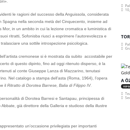
ori».
Pa
10,
 evidenti le ragioni del successo della Anguissola, considerata
rte in Spagna nella seconda metà del Cinquecento, insieme ad
or, in un ambito in cui la lezione cromatica e luministica di
uoi ritratti, Sofonisba riuscì a esprimere l’autorevolezza e
TOR
tralasciare una sottile introspezione psicologica.
Pa
Gr
a dell’artista cremonese si è mostrata da subito accostabile per
o certo di questo dipinto, fino ad oggi ritenuto disperso, è la
rtenuti al conte Giuseppe Lanza di Mazzarino, tenutasi
ino. Nel catalogo a stampa dell’asta (Roma, 1964), l’opera
A Ö
me il
Ritratto di Dorotea Barrese, Balia di Filippo IV
.
REPE
Tea
Se
a personalità di Dorotea Barresi e Santapau, principessa di
Abbate, già direttore della Galleria e studioso della illustre
ppresentato un’occasione privilegiata per importanti