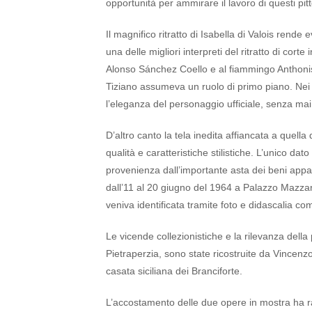
opportunità per ammirare il lavoro di questi pitt
Il magnifico ritratto di Isabella di Valois rende
una delle migliori interpreti del ritratto di co
Alonso Sánchez Coello e al fiammingo Anthonis M
Tiziano assumeva un ruolo di primo piano. Nei s
l’eleganza del personaggio ufficiale, senza mai 
D’altro canto la tela inedita affiancata a quell
qualità e caratteristiche stilistiche. L’unico dat
provenienza dall’importante asta dei beni appa
dall’11 al 20 giugno del 1964 a Palazzo Mazzar
veniva identificata tramite foto e didascalia co
Le vicende collezionistiche e la rilevanza dell
Pietraperzia, sono state ricostruite da Vincenzo 
casata siciliana dei Branciforte.
L’accostamento delle due opere in mostra ha ra