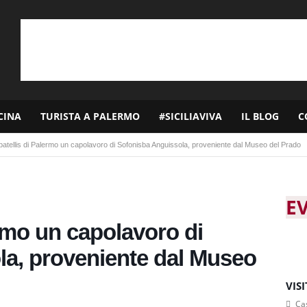
CINA
TURISTA A PALERMO
#SICILIAVIVA
IL BLOG
C
Abatellis di Palermo un capolavoro di Sofonisba Anguissola, proveniente dal Museo del Prado
E
ermo un capolavoro di
la, proveniente dal Museo
VIS
Cas