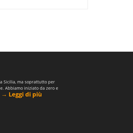
 Sicilia, ma soprattutto per
re. Abbiamo iniziato da zero e
→ Leggi di più
.