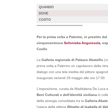
QUANDO
DOVE
COSTO
**************************************
Per la prima volta a Palermo, in prestito da
cinquecentesca
Sofonisba Anguissola
, es
Coello
La
Galleria regionale di Palazzo Abatellis
(vi
prima volta a Palermo un capolavoro della ritr
dialogo con una tela inedita del pittore spagn
inaugurato venerdì 29 maggio alle ore 17.00.
L’esposizione, curata da Maddalena De Luca e 
Beni Culturali e dell
‘
Identità siciliana
in coll
della sinergia consolidata tra la
Galleria Abatel
l’opera della pittrice
Ritratto di Isabella di Val