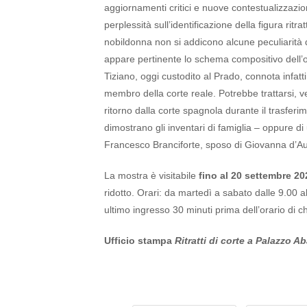
aggiornamenti critici e nuove contestualizzazi
perplessità sull’identificazione della figura ritr
nobildonna non si addicono alcune peculiarità d
appare pertinente lo schema compositivo dell’ope
Tiziano, oggi custodito al Prado, connota infatti
membro della corte reale. Potrebbe trattarsi, v
ritorno dalla corte spagnola durante il trasferim
dimostrano gli inventari di famiglia – oppure di
Francesco Branciforte, sposo di Giovanna d’Au
La mostra è visitabile
fino al 20 settembre 2
ridotto. Orari: da martedì a sabato dalle 9.00 a
ultimo ingresso 30 minuti prima dell’orario di ch
Ufficio stampa
Ritratti di corte a Palazzo Ab