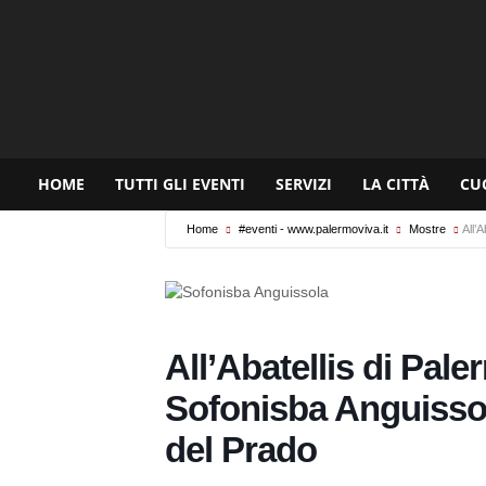
www.palermoviva.it
HOME
TUTTI GLI EVENTI
SERVIZI
LA CITTÀ
CU
Home
#eventi - www.palermoviva.it
Mostre
All’
All’Abatellis di Pal
Sofonisba Anguisso
del Prado