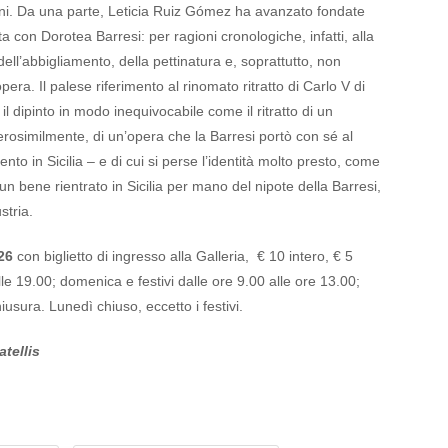
oni. Da una parte, Leticia Ruiz Gómez ha avanzato fondate
atta con Dorotea Barresi: per ragioni cronologiche, infatti, alla
ell’abbigliamento, della pettinatura e, soprattutto, non
ra. Il palese riferimento al rinomato ritratto di Carlo V di
 il dipinto in modo inequivocabile come il ritratto di un
erosimilmente, di un’opera che la Barresi portò con sé al
ento in Sicilia – e di cui si perse l’identità molto presto, come
 un bene rientrato in Sicilia per mano del nipote della Barresi,
stria.
026
con biglietto di ingresso alla Galleria, € 10 intero, € 5
lle 19.00; domenica e festivi dalle ore 9.00 alle ore 13.00;
iusura. Lunedì chiuso, eccetto i festivi.
atellis