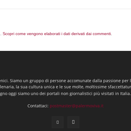
m.
Scopri come vengono elaborati i dati derivati dai commenti
.
enici. Siamo un gruppo di persone accomunate dalla passione per la
llenaria, la sua cultura unica e le sue molte, moltissime sfaccettatu
gno oggi siamo uno dei portali non giornalistici più visitati in Italia
Contattaci:
postmaster@palermoviva.it