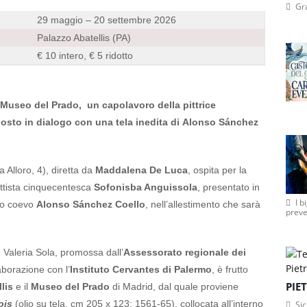
Gr
29 maggio – 20 settembre 2026
Palazzo Abatellis (PA)
€ 10 intero, € 5 ridotto
l Museo del Prado,
un capolavoro della pittrice
posto in dialogo con una tela inedita di Alonso Sánchez
a Alloro, 4), diretta da
Maddalena De Luca
, ospita per la
attista cinquecentesca
Sofonisba Anguissola
, presentato in
I b
olo coevo
Alonso Sánchez Coello
, nell’allestimento che sarà
preve
Valeria Sola, promossa dall’
Assessorato regionale dei
aborazione con l’
Instituto Cervantes di Palermo
, è frutto
PIE
lis
e il
Museo del Prado
di Madrid, dal quale proviene
ois
(olio su tela, cm 205 x 123; 1561-65), collocata all’interno
Sic