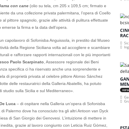
 Dama con cane
(olio su tela, cm 205 x 109,5 cm; firmato e
ente da una collezione privata palermitana, l’opera di Coello
 al pittore spagnolo, grazie alle attività di pulitura effettuate
no emerse la firma e la data dell’opera.
CIN
RAC
un capolavoro di Sofonisba Anguissola, in prestito dal Museo
Sic
In
tività della Regione Siciliana volta ad accogliere e scambiare
lturali e rafforzare rapporti internazionali con le più importanti
esco Paolo Scarpinato
, Assessore regionale dei Beni
ostanza specifica ci ha riservato anche una sorprendente e
tela di proprietà privata al celebre pittore Alonso Sánchez
GAN
dotte delle restauratrici della Galleria Abatellis, ha potuto
MEM
i studio sulla Sicilia e sul Mediterraneo».
REPE
Gan
Gr
 De Luca
– di ospitare nella Galleria un’opera di Sofonisba
à di Palermo dove ha conosciuto tra gli altri Antoon van Dyck
iesa di San Giorgio dei Genovesi. L’intuizione di mettere in
inedita, grazie al lavoro congiunto con Leticia Ruiz Gómez,
EST