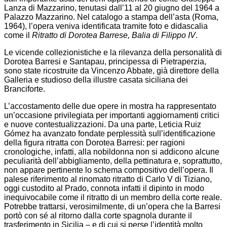
Lanza di Mazzarino, tenutasi dall’11 al 20 giugno del 1964 a
Palazzo Mazzarino. Nel catalogo a stampa dell’asta (Roma,
1964), l’opera veniva identificata tramite foto e didascalia
come il
Ritratto di Dorotea Barrese, Balia di Filippo IV
.
Le vicende collezionistiche e la rilevanza della personalità di
Dorotea Barresi e Santapau, principessa di Pietraperzia,
sono state ricostruite da Vincenzo Abbate, già direttore della
Galleria e studioso della illustre casata siciliana dei
Branciforte.
L’accostamento delle due opere in mostra ha rappresentato
un’occasione privilegiata per importanti aggiornamenti critici
e nuove contestualizzazioni. Da una parte, Leticia Ruiz
Gómez ha avanzato fondate perplessità sull’identificazione
della figura ritratta con Dorotea Barresi: per ragioni
cronologiche, infatti, alla nobildonna non si addicono alcune
peculiarità dell’abbigliamento, della pettinatura e, soprattutto,
non appare pertinente lo schema compositivo dell’opera. Il
palese riferimento al rinomato ritratto di Carlo V di Tiziano,
oggi custodito al Prado, connota infatti il dipinto in modo
inequivocabile come il ritratto di un membro della corte reale.
Potrebbe trattarsi, verosimilmente, di un’opera che la Barresi
portò con sé al ritorno dalla corte spagnola durante il
trasferimento in Sicilia – e di cui si perse l’identità molto