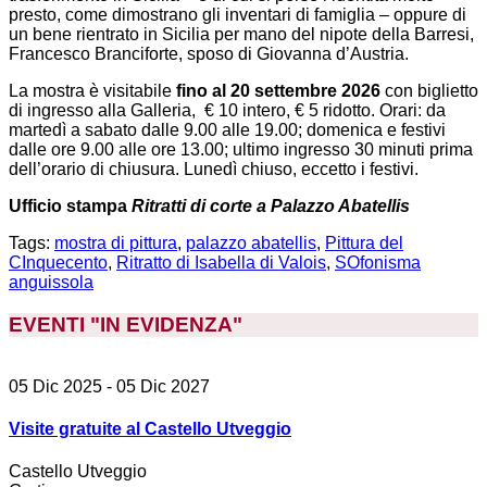
presto, come dimostrano gli inventari di famiglia – oppure di
un bene rientrato in Sicilia per mano del nipote della Barresi,
Francesco Branciforte, sposo di Giovanna d’Austria.
La mostra è visitabile
fino al 20 settembre 2026
con biglietto
di ingresso alla Galleria, € 10 intero, € 5 ridotto. Orari: da
martedì a sabato dalle 9.00 alle 19.00; domenica e festivi
dalle ore 9.00 alle ore 13.00; ultimo ingresso 30 minuti prima
dell’orario di chiusura. Lunedì chiuso, eccetto i festivi.
Ufficio stampa
Ritratti di corte a Palazzo Abatellis
Tags:
mostra di pittura
,
palazzo abatellis
,
Pittura del
CInquecento
,
Ritratto di Isabella di Valois
,
SOfonisma
anguissola
EVENTI "IN EVIDENZA
"
05 Dic 2025
- 05 Dic 2027
Visite gratuite al Castello Utveggio
Castello Utveggio