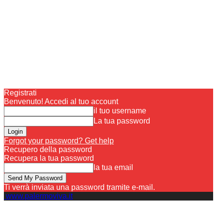
Registrati
Benvenuto! Accedi al tuo account
il tuo username
La tua password
Forgot your password? Get help
Recupero della password
Recupera la tua password
la tua email
Ti verrà inviata una password tramite e-mail.
www.palermoviva.it