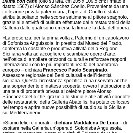
Dama con cane
(olio su tela, cm 205 x 109,5 cm; firmato e
datato 1567) di Alonso Sánchez Coello. Proveniente da una
collezione privata palermitana, l’opera di Coello è stata
attribuita soltanto nelle scorse settimane al pittore spagnolo,
grazie alle attività di pulitura effettuate dalle restauratrici della
Galleria dalle quali sono emerse la firma e la data dell’opera.
«La presenza, per la prima volta a Palermo di un capolavoro
di Sofonisba Anguissola, in prestito dal Museo del Prado,
conferma la costante e produttiva attività della Regione
Siciliana volta ad accogliere e scambiare opere d’arte,
nell’ottica di ampliare orizzonti culturali e rafforzare rapporti
internazionali con le più importanti realtà del panorama
europeo – dichiara
Francesco Paolo Scarpinato
,
Assessore regionale dei Beni culturali e dell’Identità
siciliana. Questa circostanza specifica ci ha riservato anche
una sorprendente e inattesa scoperta, ovvero l’attribuzione di
una tela di proprietà privata al celebre pittore Alonso
Sánchez Coello che, grazie allo studio e alle attività condotte
delle restauratrici della Galleria Abatellis, ha potuto collocarsi
nel tempo e aprire nuove possibilità di studio sulla Sicilia e
sul Mediterraneo».
«Siamo felici e onorati –
dichiara Maddalena De Luca
– di
ospitare nella Galleria un’opera di Sofonisba Anguissola,