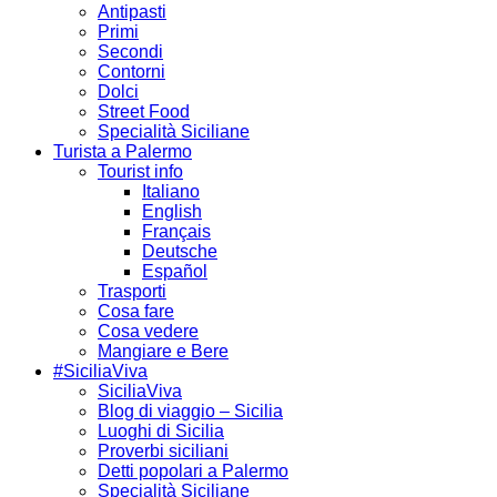
Antipasti
Primi
Secondi
Contorni
Dolci
Street Food
Specialità Siciliane
Turista a Palermo
Tourist info
Italiano
English
Français
Deutsche
Español
Trasporti
Cosa fare
Cosa vedere
Mangiare e Bere
#SiciliaViva
SiciliaViva
Blog di viaggio – Sicilia
Luoghi di Sicilia
Proverbi siciliani
Detti popolari a Palermo
Specialità Siciliane