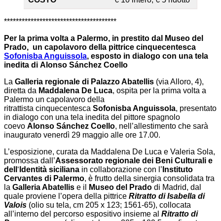
**************************************
Per la prima volta a Palermo, in prestito dal Museo del
Prado,
un capolavoro della pittrice cinquecentesca
Sofonisba Anguissola
, esposto in dialogo con una tela
inedita di Alonso Sánchez Coello
La
Galleria regionale di Palazzo Abatellis
(via Alloro, 4),
diretta da
Maddalena De Luca
, ospita per la prima volta a
Palermo un capolavoro della
ritrattista cinquecentesca
Sofonisba Anguissola
, presentato
in dialogo con una tela inedita del pittore spagnolo
coevo
Alonso Sánchez Coello
, nell’allestimento che sarà
inaugurato venerdì 29 maggio alle ore 17.00.
L’esposizione, curata da Maddalena De Luca e Valeria Sola,
promossa dall’
Assessorato regionale dei Beni Culturali e
dell
‘
Identità siciliana
in collaborazione con l’
Instituto
Cervantes di Palermo
, è frutto della sinergia consolidata tra
la
Galleria Abatellis
e il
Museo del Prado
di Madrid, dal
quale proviene l’opera della pittrice
Ritratto di Isabella di
Valois
(olio su tela, cm 205 x 123; 1561-65), collocata
all’interno del percorso espositivo insieme al
Ritratto di