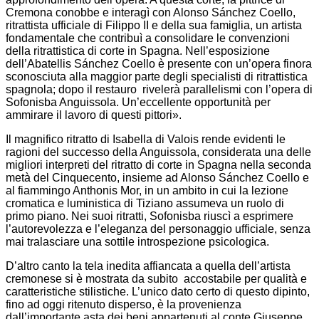
Cremona conobbe e interagì con Alonso Sánchez Coello,
ritrattista ufficiale di Filippo II e della sua famiglia, un artista
fondamentale che contribuì a consolidare le convenzioni
della ritrattistica di corte in Spagna. Nell’esposizione
dell’Abatellis Sánchez Coello è presente con un’opera finora
sconosciuta alla maggior parte degli specialisti di ritrattistica
spagnola; dopo il restauro rivelerà parallelismi con l’opera di
Sofonisba Anguissola. Un’eccellente opportunità per
ammirare il lavoro di questi pittori».
Il magnifico ritratto di Isabella di Valois rende evidenti le
ragioni del successo della Anguissola, considerata una delle
migliori interpreti del ritratto di corte in Spagna nella seconda
metà del Cinquecento, insieme ad Alonso Sánchez Coello e
al fiammingo Anthonis Mor, in un ambito in cui la lezione
cromatica e luministica di Tiziano assumeva un ruolo di
primo piano. Nei suoi ritratti, Sofonisba riuscì a esprimere
l’autorevolezza e l’eleganza del personaggio ufficiale, senza
mai tralasciare una sottile introspezione psicologica.
D’altro canto la tela inedita affiancata a quella dell’artista
cremonese si è mostrata da subito accostabile per qualità e
caratteristiche stilistiche. L’unico dato certo di questo dipinto,
fino ad oggi ritenuto disperso, è la provenienza
dall’importante asta dei beni appartenuti al conte Giuseppe