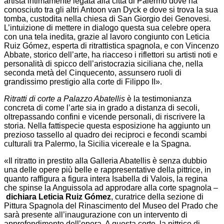
artista intimamente legata alla città di Palermo dove ha
conosciuto tra gli altri Antoon van Dyck e dove si trova la sua
tomba, custodita nella chiesa di San Giorgio dei Genovesi.
L’intuizione di mettere in dialogo questa sua celebre opera
con una tela inedita, grazie al lavoro congiunto con Leticia
Ruiz Gómez, esperta di ritrattistica spagnola, e con Vincenzo
Abbate, storico dell’arte, ha riacceso i riflettori su artisti noti e
personalità di spicco dell’aristocrazia siciliana che, nella
seconda metà del Cinquecento, assunsero ruoli di
grandissimo prestigio alla corte di Filippo II».
Ritratti di corte a Palazzo Abatellis
è la testimonianza
concreta di come l’arte sia in grado a distanza di secoli,
oltrepassando confini e vicende personali, di riscrivere la
storia. Nella fattispecie questa esposizione ha aggiunto un
prezioso tassello al quadro dei reciproci e fecondi scambi
culturali tra Palermo, la Sicilia vicereale e la Spagna.
«Il ritratto in prestito alla Galleria Abatellis è senza dubbio
una delle opere più belle e rappresentative della pittrice, in
quanto raffigura a figura intera Isabella di Valois, la regina
che spinse la Anguissola ad approdare alla corte spagnola –
dichiara Leticia Ruiz Gómez
, curatrice della sezione di
Pittura Spagnola del Rinascimento del Museo del Prado che
sarà presente all’inaugurazione con un intervento di
approfondimento dell’opera. A questa corte, la pittrice di