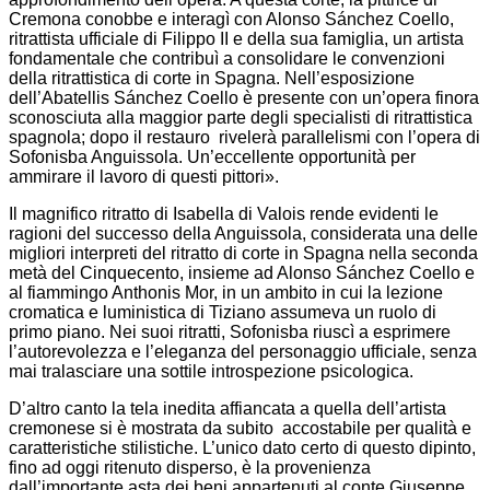
Cremona conobbe e interagì con Alonso Sánchez Coello,
ritrattista ufficiale di Filippo II e della sua famiglia, un artista
fondamentale che contribuì a consolidare le convenzioni
della ritrattistica di corte in Spagna. Nell’esposizione
dell’Abatellis Sánchez Coello è presente con un’opera finora
sconosciuta alla maggior parte degli specialisti di ritrattistica
spagnola; dopo il restauro rivelerà parallelismi con l’opera di
Sofonisba Anguissola. Un’eccellente opportunità per
ammirare il lavoro di questi pittori».
Il magnifico ritratto di Isabella di Valois rende evidenti le
ragioni del successo della Anguissola, considerata una delle
migliori interpreti del ritratto di corte in Spagna nella seconda
metà del Cinquecento, insieme ad Alonso Sánchez Coello e
al fiammingo Anthonis Mor, in un ambito in cui la lezione
cromatica e luministica di Tiziano assumeva un ruolo di
primo piano. Nei suoi ritratti, Sofonisba riuscì a esprimere
l’autorevolezza e l’eleganza del personaggio ufficiale, senza
mai tralasciare una sottile introspezione psicologica.
D’altro canto la tela inedita affiancata a quella dell’artista
cremonese si è mostrata da subito accostabile per qualità e
caratteristiche stilistiche. L’unico dato certo di questo dipinto,
fino ad oggi ritenuto disperso, è la provenienza
dall’importante asta dei beni appartenuti al conte Giuseppe