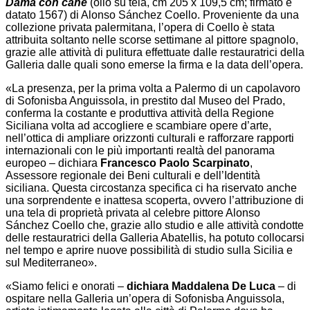
Dama con cane
(olio su tela, cm 205 x 109,5 cm; firmato e
datato 1567) di Alonso Sánchez Coello. Proveniente da una
collezione privata palermitana, l’opera di Coello è stata
attribuita soltanto nelle scorse settimane al pittore spagnolo,
grazie alle attività di pulitura effettuate dalle restauratrici della
Galleria dalle quali sono emerse la firma e la data dell’opera.
«La presenza, per la prima volta a Palermo di un capolavoro
di Sofonisba Anguissola, in prestito dal Museo del Prado,
conferma la costante e produttiva attività della Regione
Siciliana volta ad accogliere e scambiare opere d’arte,
nell’ottica di ampliare orizzonti culturali e rafforzare rapporti
internazionali con le più importanti realtà del panorama
europeo – dichiara
Francesco Paolo Scarpinato
,
Assessore regionale dei Beni culturali e dell’Identità
siciliana. Questa circostanza specifica ci ha riservato anche
una sorprendente e inattesa scoperta, ovvero l’attribuzione di
una tela di proprietà privata al celebre pittore Alonso
Sánchez Coello che, grazie allo studio e alle attività condotte
delle restauratrici della Galleria Abatellis, ha potuto collocarsi
nel tempo e aprire nuove possibilità di studio sulla Sicilia e
sul Mediterraneo».
«Siamo felici e onorati –
dichiara Maddalena De Luca
– di
ospitare nella Galleria un’opera di Sofonisba Anguissola,