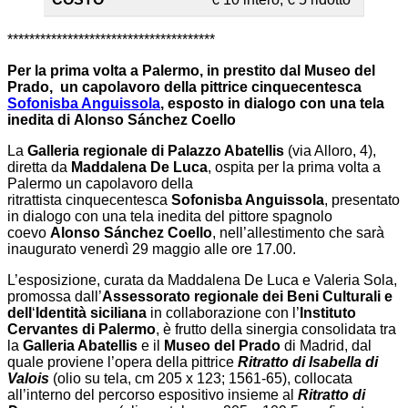
**************************************
Per la prima volta a Palermo, in prestito dal Museo del
Prado,
un capolavoro della pittrice cinquecentesca
Sofonisba Anguissola
, esposto in dialogo con una tela
inedita di Alonso Sánchez Coello
La
Galleria regionale di Palazzo Abatellis
(via Alloro, 4),
diretta da
Maddalena De Luca
, ospita per la prima volta a
Palermo un capolavoro della
ritrattista cinquecentesca
Sofonisba Anguissola
, presentato
in dialogo con una tela inedita del pittore spagnolo
coevo
Alonso Sánchez Coello
, nell’allestimento che sarà
inaugurato venerdì 29 maggio alle ore 17.00.
L’esposizione, curata da Maddalena De Luca e Valeria Sola,
promossa dall’
Assessorato regionale dei Beni Culturali e
dell
‘
Identità siciliana
in collaborazione con l’
Instituto
Cervantes di Palermo
, è frutto della sinergia consolidata tra
la
Galleria Abatellis
e il
Museo del Prado
di Madrid, dal
quale proviene l’opera della pittrice
Ritratto di Isabella di
Valois
(olio su tela, cm 205 x 123; 1561-65), collocata
all’interno del percorso espositivo insieme al
Ritratto di