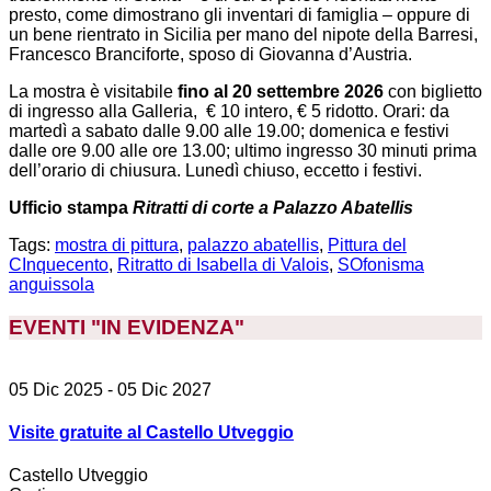
presto, come dimostrano gli inventari di famiglia – oppure di
un bene rientrato in Sicilia per mano del nipote della Barresi,
Francesco Branciforte, sposo di Giovanna d’Austria.
La mostra è visitabile
fino al 20 settembre 2026
con biglietto
di ingresso alla Galleria, € 10 intero, € 5 ridotto. Orari: da
martedì a sabato dalle 9.00 alle 19.00; domenica e festivi
dalle ore 9.00 alle ore 13.00; ultimo ingresso 30 minuti prima
dell’orario di chiusura. Lunedì chiuso, eccetto i festivi.
Ufficio stampa
Ritratti di corte a Palazzo Abatellis
Tags:
mostra di pittura
,
palazzo abatellis
,
Pittura del
CInquecento
,
Ritratto di Isabella di Valois
,
SOfonisma
anguissola
EVENTI "IN EVIDENZA
"
05 Dic 2025
- 05 Dic 2027
Visite gratuite al Castello Utveggio
Castello Utveggio