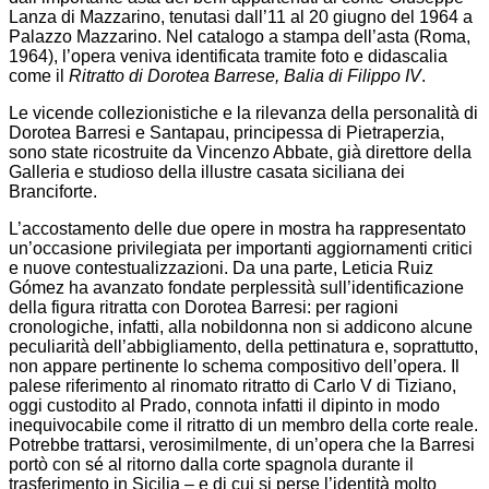
Lanza di Mazzarino, tenutasi dall’11 al 20 giugno del 1964 a
Palazzo Mazzarino. Nel catalogo a stampa dell’asta (Roma,
1964), l’opera veniva identificata tramite foto e didascalia
come il
Ritratto di Dorotea Barrese, Balia di Filippo IV
.
Le vicende collezionistiche e la rilevanza della personalità di
Dorotea Barresi e Santapau, principessa di Pietraperzia,
sono state ricostruite da Vincenzo Abbate, già direttore della
Galleria e studioso della illustre casata siciliana dei
Branciforte.
L’accostamento delle due opere in mostra ha rappresentato
un’occasione privilegiata per importanti aggiornamenti critici
e nuove contestualizzazioni. Da una parte, Leticia Ruiz
Gómez ha avanzato fondate perplessità sull’identificazione
della figura ritratta con Dorotea Barresi: per ragioni
cronologiche, infatti, alla nobildonna non si addicono alcune
peculiarità dell’abbigliamento, della pettinatura e, soprattutto,
non appare pertinente lo schema compositivo dell’opera. Il
palese riferimento al rinomato ritratto di Carlo V di Tiziano,
oggi custodito al Prado, connota infatti il dipinto in modo
inequivocabile come il ritratto di un membro della corte reale.
Potrebbe trattarsi, verosimilmente, di un’opera che la Barresi
portò con sé al ritorno dalla corte spagnola durante il
trasferimento in Sicilia – e di cui si perse l’identità molto