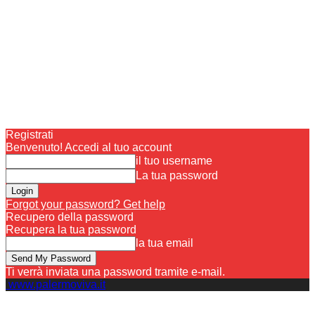
Registrati
Benvenuto! Accedi al tuo account
il tuo username
La tua password
Forgot your password? Get help
Recupero della password
Recupera la tua password
la tua email
Ti verrà inviata una password tramite e-mail.
www.palermoviva.it