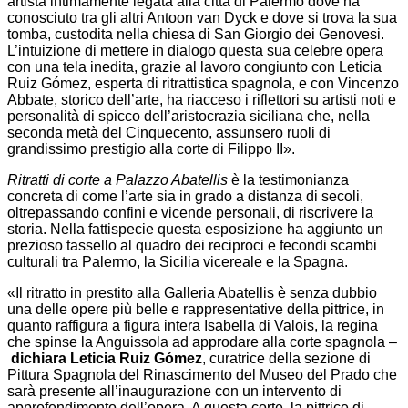
artista intimamente legata alla città di Palermo dove ha
conosciuto tra gli altri Antoon van Dyck e dove si trova la sua
tomba, custodita nella chiesa di San Giorgio dei Genovesi.
L’intuizione di mettere in dialogo questa sua celebre opera
con una tela inedita, grazie al lavoro congiunto con Leticia
Ruiz Gómez, esperta di ritrattistica spagnola, e con Vincenzo
Abbate, storico dell’arte, ha riacceso i riflettori su artisti noti e
personalità di spicco dell’aristocrazia siciliana che, nella
seconda metà del Cinquecento, assunsero ruoli di
grandissimo prestigio alla corte di Filippo II».
Ritratti di corte a Palazzo Abatellis
è la testimonianza
concreta di come l’arte sia in grado a distanza di secoli,
oltrepassando confini e vicende personali, di riscrivere la
storia. Nella fattispecie questa esposizione ha aggiunto un
prezioso tassello al quadro dei reciproci e fecondi scambi
culturali tra Palermo, la Sicilia vicereale e la Spagna.
«Il ritratto in prestito alla Galleria Abatellis è senza dubbio
una delle opere più belle e rappresentative della pittrice, in
quanto raffigura a figura intera Isabella di Valois, la regina
che spinse la Anguissola ad approdare alla corte spagnola –
dichiara Leticia Ruiz Gómez
, curatrice della sezione di
Pittura Spagnola del Rinascimento del Museo del Prado che
sarà presente all’inaugurazione con un intervento di
approfondimento dell’opera. A questa corte, la pittrice di