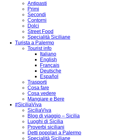
Antipasti
Primi
Secondi
Contorni
Dolci
Street Food
Specialità Siciliane
Turista a Palermo
Tourist info
Italiano
English
Français
Deutsche
Español
Trasporti
Cosa fare
Cosa vedere
Mangiare e Bere
#SiciliaViva
SiciliaViva
Blog di viaggio – Sicilia
Luoghi di Sicilia
Proverbi siciliani
Detti popolari a Palermo
Specialità Siciliane