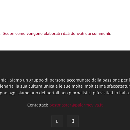
m.
Scopri come vengono elaborati i dati derivati dai commenti
.
enici. Siamo un gruppo di persone accomunate dalla passione per la
llenaria, la sua cultura unica e le sue molte, moltissime sfaccettatu
gno oggi siamo uno dei portali non giornalistici più visitati in Italia
Contattaci:
postmaster@palermoviva.it