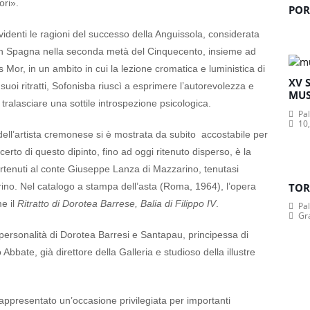
ori».
POR
 evidenti le ragioni del successo della Anguissola, considerata
rte in Spagna nella seconda metà del Cinquecento, insieme ad
or, in un ambito in cui la lezione cromatica e luministica di
XV 
uoi ritratti, Sofonisba riuscì a esprimere l’autorevolezza e
MUS
tralasciare una sottile introspezione psicologica.
Pa
10,
a dell’artista cremonese si è mostrata da subito accostabile per
o certo di questo dipinto, fino ad oggi ritenuto disperso, è la
rtenuti al conte Giuseppe Lanza di Mazzarino, tenutasi
ino. Nel catalogo a stampa dell’asta (Roma, 1964), l’opera
TOR
me il
Ritratto di Dorotea Barrese, Balia di Filippo IV
.
Pa
Gr
a personalità di Dorotea Barresi e Santapau, principessa di
Abbate, già direttore della Galleria e studioso della illustre
ppresentato un’occasione privilegiata per importanti