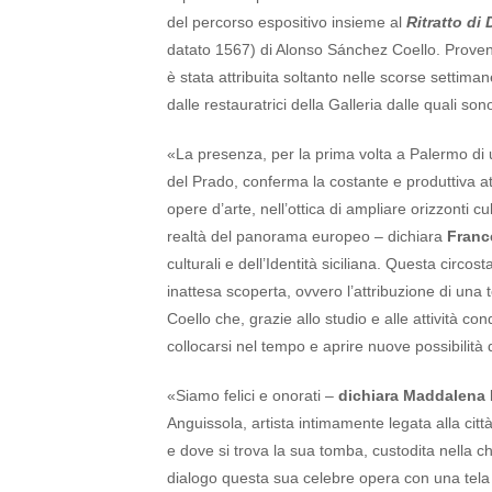
del percorso espositivo insieme al
Ritratto di
datato 1567) di Alonso Sánchez Coello. Proveni
è stata attribuita soltanto nelle scorse settimane
dalle restauratrici della Galleria dalle quali so
«La presenza, per la prima volta a Palermo di 
del Prado, conferma la costante e produttiva at
opere d’arte, nell’ottica di ampliare orizzonti cu
realtà del panorama europeo – dichiara
Franc
culturali e dell’Identità siciliana. Questa circ
inattesa scoperta, ovvero l’attribuzione di una 
Coello che, grazie allo studio e alle attività con
collocarsi nel tempo e aprire nuove possibilità d
«Siamo felici e onorati –
dichiara Maddalena
Anguissola, artista intimamente legata alla citt
e dove si trova la sua tomba, custodita nella ch
dialogo questa sua celebre opera con una tela 