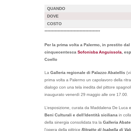
QUANDO
DOVE
COSTO
**************************************
Per la prima volta a Palermo, in prestito da
cinquecentesca
Sofonisba Anguissola
, es
Coello
La
Galleria regionale di Palazzo Abatellis
(vi
prima volta a Palermo un capolavoro della ritr
dialogo con una tela inedita del pittore spagn
inaugurato venerdì 29 maggio alle ore 17.00.
L’esposizione, curata da Maddalena De Luca e 
Beni Culturali e dell
‘
Identità siciliana
in coll
della sinergia consolidata tra la
Galleria Abatel
l’opera della pittrice
Ritratto di Isabella di Val