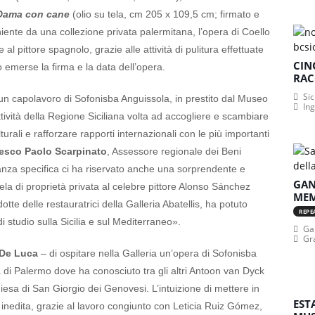
 Dama con cane
(olio su tela, cm 205 x 109,5 cm; firmato e
ente da una collezione privata palermitana, l’opera di Coello
 al pittore spagnolo, grazie alle attività di pulitura effettuate
CIN
no emerse la firma e la data dell’opera.
RAC
Sic
un capolavoro di Sofonisba Anguissola, in prestito dal Museo
In
tività della Regione Siciliana volta ad accogliere e scambiare
lturali e rafforzare rapporti internazionali con le più importanti
esco Paolo Scarpinato
, Assessore regionale dei Beni
ostanza specifica ci ha riservato anche una sorprendente e
GAN
tela di proprietà privata al celebre pittore Alonso Sánchez
MEM
dotte delle restauratrici della Galleria Abatellis, ha potuto
REPE
i studio sulla Sicilia e sul Mediterraneo».
Gan
Gr
 De Luca
– di ospitare nella Galleria un’opera di Sofonisba
à di Palermo dove ha conosciuto tra gli altri Antoon van Dyck
iesa di San Giorgio dei Genovesi. L’intuizione di mettere in
EST
inedita, grazie al lavoro congiunto con Leticia Ruiz Gómez,