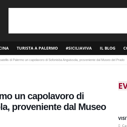
CINA
TURISTA A PALERMO
#SICILIAVIVA
IL BLOG
C
Abatellis di Palermo un capolavoro di Sofonisba Anguissola, proveniente dal Museo del Prado
E
ermo un capolavoro di
la, proveniente dal Museo
VIS
Cas