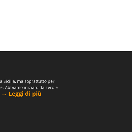
 Sicilia, ma soprattutto per
re. Abbiamo iniziato da zero e
→ Leggi di più
.