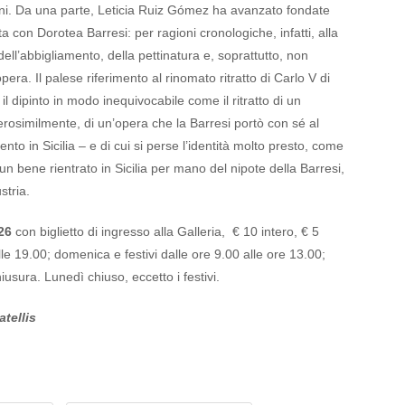
oni. Da una parte, Leticia Ruiz Gómez ha avanzato fondate
atta con Dorotea Barresi: per ragioni cronologiche, infatti, alla
ell’abbigliamento, della pettinatura e, soprattutto, non
ra. Il palese riferimento al rinomato ritratto di Carlo V di
 il dipinto in modo inequivocabile come il ritratto di un
erosimilmente, di un’opera che la Barresi portò con sé al
ento in Sicilia – e di cui si perse l’identità molto presto, come
 un bene rientrato in Sicilia per mano del nipote della Barresi,
stria.
026
con biglietto di ingresso alla Galleria, € 10 intero, € 5
lle 19.00; domenica e festivi dalle ore 9.00 alle ore 13.00;
iusura. Lunedì chiuso, eccetto i festivi.
atellis