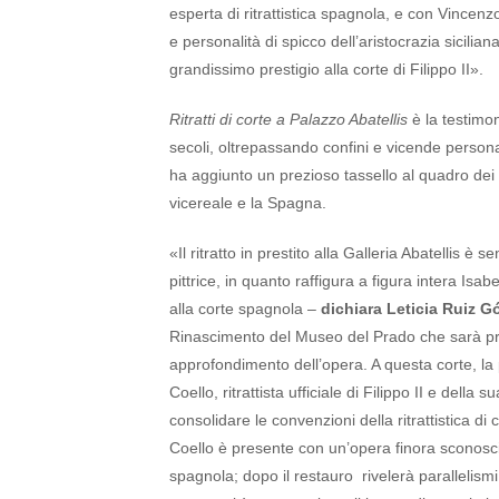
esperta di ritrattistica spagnola, e con Vincenzo A
e personalità di spicco dell’aristocrazia sicili
grandissimo prestigio alla corte di Filippo II».
Ritratti di corte a Palazzo Abatellis
è la testimon
secoli, oltrepassando confini e vicende personali
ha aggiunto un prezioso tassello al quadro dei r
vicereale e la Spagna.
«Il ritratto in prestito alla Galleria Abatellis 
pittrice, in quanto raffigura a figura intera Isa
alla corte spagnola –
dichiara Leticia Ruiz 
Rinascimento del Museo del Prado che sarà pre
approfondimento dell’opera. A questa corte, l
Coello, ritrattista ufficiale di Filippo II e dell
consolidare le convenzioni della ritrattistica di
Coello è presente con un’opera finora sconosciuta
spagnola; dopo il restauro rivelerà parallelism