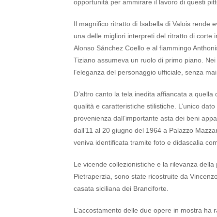
opportunità per ammirare il lavoro di questi pitt
Il magnifico ritratto di Isabella di Valois rende
una delle migliori interpreti del ritratto di co
Alonso Sánchez Coello e al fiammingo Anthonis M
Tiziano assumeva un ruolo di primo piano. Nei s
l’eleganza del personaggio ufficiale, senza mai 
D’altro canto la tela inedita affiancata a quell
qualità e caratteristiche stilistiche. L’unico dat
provenienza dall’importante asta dei beni appa
dall’11 al 20 giugno del 1964 a Palazzo Mazzar
veniva identificata tramite foto e didascalia co
Le vicende collezionistiche e la rilevanza dell
Pietraperzia, sono state ricostruite da Vincenzo 
casata siciliana dei Branciforte.
L’accostamento delle due opere in mostra ha ra