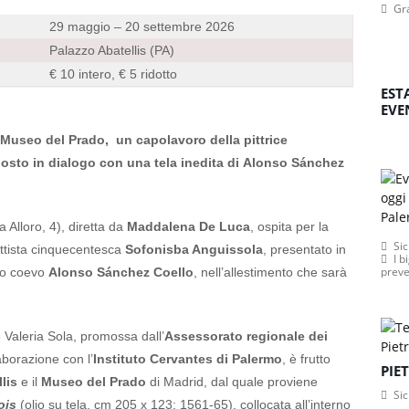
Gr
29 maggio – 20 settembre 2026
Palazzo Abatellis (PA)
€ 10 intero, € 5 ridotto
EST
EVE
l Museo del Prado,
un capolavoro della pittrice
posto in dialogo con una tela inedita di Alonso Sánchez
a Alloro, 4), diretta da
Maddalena De Luca
, ospita per la
Sic
attista cinquecentesca
Sofonisba Anguissola
, presentato in
I b
preve
olo coevo
Alonso Sánchez Coello
, nell’allestimento che sarà
Valeria Sola, promossa dall’
Assessorato regionale dei
aborazione con l’
Instituto Cervantes di Palermo
, è frutto
PIE
lis
e il
Museo del Prado
di Madrid, dal quale proviene
Sic
ois
(olio su tela, cm 205 x 123; 1561-65), collocata all’interno