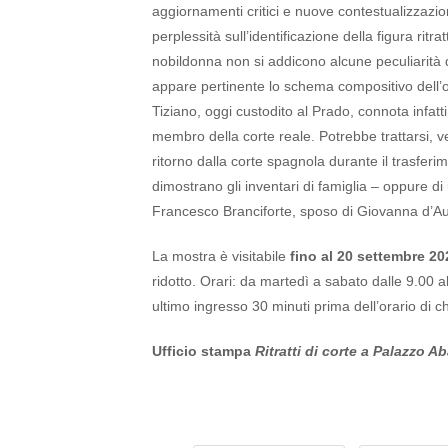
aggiornamenti critici e nuove contestualizzazi
perplessità sull’identificazione della figura ritr
nobildonna non si addicono alcune peculiarità d
appare pertinente lo schema compositivo dell’ope
Tiziano, oggi custodito al Prado, connota infatti
membro della corte reale. Potrebbe trattarsi, v
ritorno dalla corte spagnola durante il trasferim
dimostrano gli inventari di famiglia – oppure di
Francesco Branciforte, sposo di Giovanna d’Au
La mostra è visitabile
fino al 20 settembre 2
ridotto. Orari: da martedì a sabato dalle 9.00 a
ultimo ingresso 30 minuti prima dell’orario di ch
Ufficio stampa
Ritratti di corte a Palazzo Ab