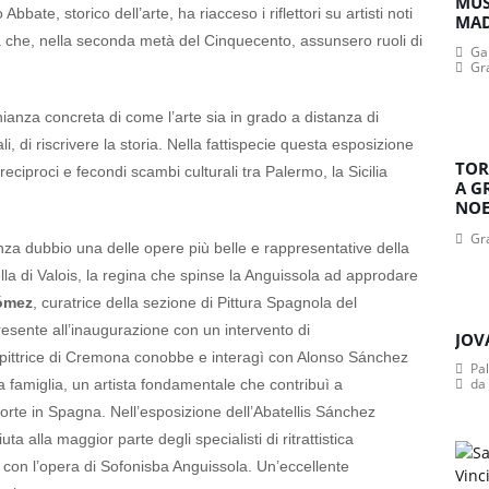
MUS
bbate, storico dell’arte, ha riacceso i riflettori su artisti noti
MA
ana che, nella seconda metà del Cinquecento, assunsero ruoli di
Gan
Gr
ianza concreta di come l’arte sia in grado a distanza di
, di riscrivere la storia. Nella fattispecie questa esposizione
TOR
eciproci e fecondi scambi culturali tra Palermo, la Sicilia
A G
NOE
Gr
è senza dubbio una delle opere più belle e rappresentative della
bella di Valois, la regina che spinse la Anguissola ad approdare
Gómez
, curatrice della sezione di Pittura Spagnola del
sente all’inaugurazione con un intervento di
JOV
a pittrice di Cremona conobbe e interagì con Alonso Sánchez
Pa
da
a sua famiglia, un artista fondamentale che contribuì a
 corte in Spagna. Nell’esposizione dell’Abatellis Sánchez
 alla maggior parte degli specialisti di ritrattistica
i con l’opera di Sofonisba Anguissola. Un’eccellente