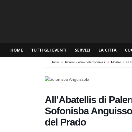
www.palermoviva.it
HOME
TUTTI GLI EVENTI
SERVIZI
LA CITTÀ
CU
Home
#eventi - www.palermoviva.it
Mostre
All’
All’Abatellis di Pal
Sofonisba Anguisso
del Prado