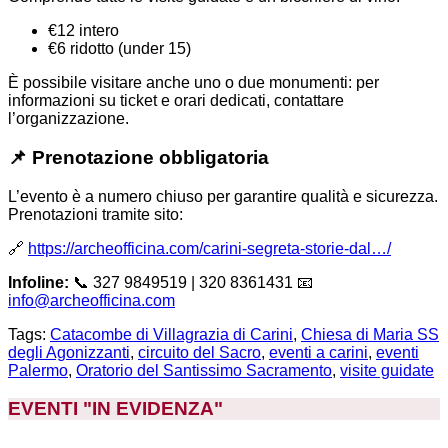
€12 intero
€6 ridotto (under 15)
È possibile visitare anche uno o due monumenti: per
informazioni su ticket e orari dedicati, contattare
l’organizzazione.
📌 Prenotazione obbligatoria
L’evento è a numero chiuso per garantire qualità e sicurezza.
Prenotazioni tramite sito:
🔗
https://archeofficina.com/carini-segreta-storie-dal…/
Infoline:
📞 327 9849519 | 320 8361431 📧
info@archeofficina.com
Tags:
Catacombe di Villagrazia di Carini
,
Chiesa di Maria SS
degli Agonizzanti
,
circuito del Sacro
,
eventi a carini
,
eventi
Palermo
,
Oratorio del Santissimo Sacramento
,
visite guidate
EVENTI "IN EVIDENZA
"