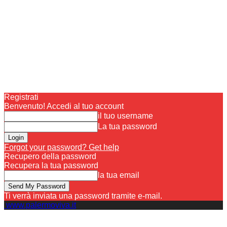
Registrati
Benvenuto! Accedi al tuo account
il tuo username
La tua password
Forgot your password? Get help
Recupero della password
Recupera la tua password
la tua email
Ti verrà inviata una password tramite e-mail.
www.palermoviva.it