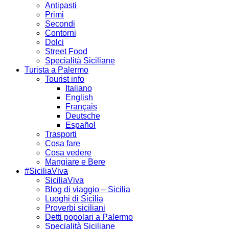
Antipasti
Primi
Secondi
Contorni
Dolci
Street Food
Specialità Siciliane
Turista a Palermo
Tourist info
Italiano
English
Français
Deutsche
Español
Trasporti
Cosa fare
Cosa vedere
Mangiare e Bere
#SiciliaViva
SiciliaViva
Blog di viaggio – Sicilia
Luoghi di Sicilia
Proverbi siciliani
Detti popolari a Palermo
Specialità Siciliane