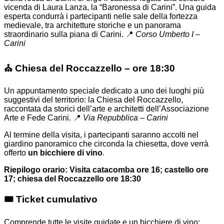
vicenda di Laura Lanza, la “Baronessa di Carini”. Una guida
esperta condurrà i partecipanti nelle sale della fortezza
medievale, tra architetture storiche e un panorama
straordinario sulla piana di Carini. 📍
Corso Umberto I –
Carini
⛪️ Chiesa del Roccazzello – ore 18:30
Un appuntamento speciale dedicato a uno dei luoghi più
suggestivi del territorio: la Chiesa del Roccazzello,
raccontata da storici dell’arte e architetti dell’Associazione
Arte e Fede Carini. 📍
Via Repubblica – Carini
Al termine della visita, i partecipanti saranno accolti nel
giardino panoramico che circonda la chiesetta, dove verrà
offerto
un bicchiere di vino
.
Riepilogo orario: Visita catacomba ore 16; castello ore
17; chiesa del Roccazzello ore 18:30
🎟️ Ticket cumulativo
Comprende tutte le visite guidate e un bicchiere di vino: