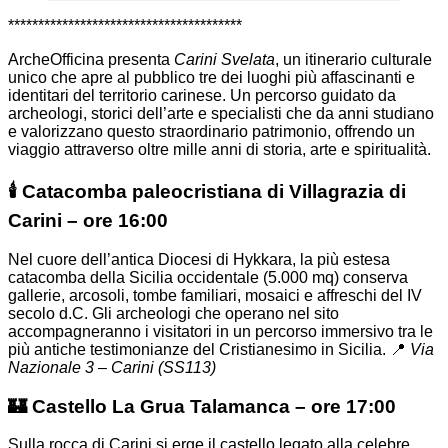
***************************************
ArcheOfficina presenta
Carini Svelata
, un itinerario culturale
unico che apre al pubblico tre dei luoghi più affascinanti e
identitari del territorio carinese. Un percorso guidato da
archeologi, storici dell’arte e specialisti che da anni studiano
e valorizzano questo straordinario patrimonio, offrendo un
viaggio attraverso oltre mille anni di storia, arte e spiritualità.
🕯️ Catacomba paleocristiana di Villagrazia di
Carini – ore 16:00
Nel cuore dell’antica Diocesi di Hykkara, la più estesa
catacomba della Sicilia occidentale (5.000 mq) conserva
gallerie, arcosoli, tombe familiari, mosaici e affreschi del IV
secolo d.C. Gli archeologi che operano nel sito
accompagneranno i visitatori in un percorso immersivo tra le
più antiche testimonianze del Cristianesimo in Sicilia. 📍
Via
Nazionale 3 – Carini (SS113)
🏰 Castello La Grua Talamanca – ore 17:00
Sulla rocca di Carini si erge il castello legato alla celebre