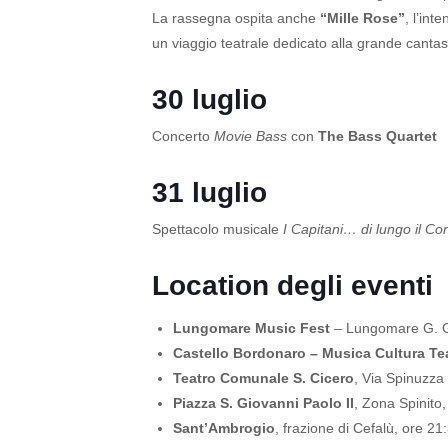
La rassegna ospita anche
“Mille Rose”
, l’in
un viaggio teatrale dedicato alla grande cantastor
30 luglio
Concerto
Movie Bass
con
The Bass Quartet
31 luglio
Spettacolo musicale
I Capitani… di lungo il Co
Location degli eventi
Lungomare Music Fest
– Lungomare G. Gi
Castello Bordonaro – Musica Cultura Te
Teatro Comunale S. Cicero
, Via Spinuzza
Piazza S. Giovanni Paolo II
, Zona Spinito
Sant’Ambrogio
, frazione di Cefalù, ore 21