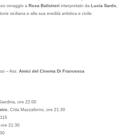
tenso omaggio a
Rosa Balistreri
interpretato da
Lucia Sardo
,
ie siciliana e alla sua eredità artistica e civile.
rso
– Ass.
Amici del Cinema Di Francesca
ardina, ore 22:00
atro
, C/da Mazzaforno, ore 21:30
 115
, ore 21:30
:30