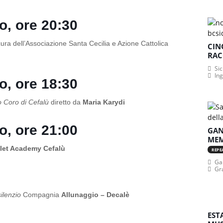
ro, ore 20:30
ura dell’Associazione Santa Cecilia e Azione Cattolica
CIN
RAC
Sic
In
ro, ore 18:30
lo Coro di Cefalù
diretto da
Maria Karydi
ro, ore 21:00
GAN
MEM
let Academy Cefalù
REPE
Gan
Gr
ilenzio
Compagnia
Allunaggio – Decalè
EST