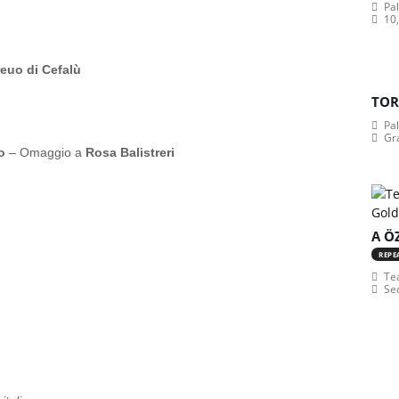
Pa
10,
euo di Cefalù
TOR
Pa
Gr
o
– Omaggio a
Rosa Balistreri
A Ö
REPE
Tea
Se