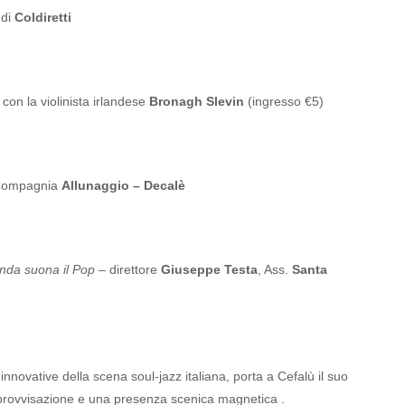
 di
Coldiretti
con la violinista irlandese
Bronagh Slevin
(ingresso €5)
Compagnia
Allunaggio – Decalè
nda suona il Pop
– direttore
Giuseppe Testa
, Ass.
Santa
e innovative della scena soul‑jazz italiana, porta a Cefalù il suo
provvisazione e una presenza scenica magnetica .