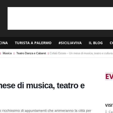
CINA
TURISTA A PALERMO
#SICILIAVIVA
IL BLOG
C
Musica
Teatro Danza e Cabaret
Cefalù Estate – Un mese di musica, teatro e cultura
E
ese di musica, teatro e
VIS
 ricchissimo di appuntamenti che animeranno la città per
Cas