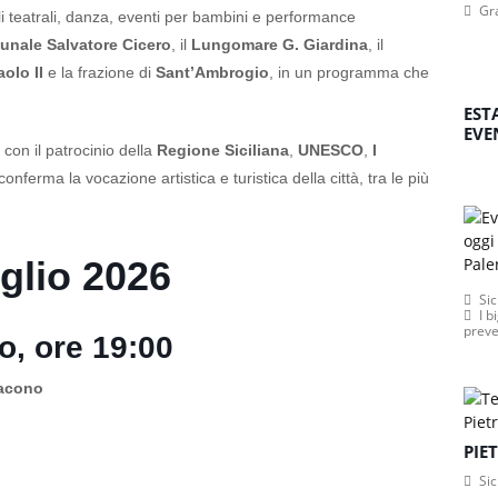
Gr
li teatrali, danza, eventi per bambini e performance
unale Salvatore Cicero
, il
Lungomare G. Giardina
, il
olo II
e la frazione di
Sant’Ambrogio
, in un programma che
EST
EVE
, con il patrocinio della
Regione Siciliana
,
UNESCO
,
I
 conferma la vocazione artistica e turistica della città, tra le più
glio 2026
Sic
I b
preve
ro, ore 19:00
Iacono
PIE
Sic