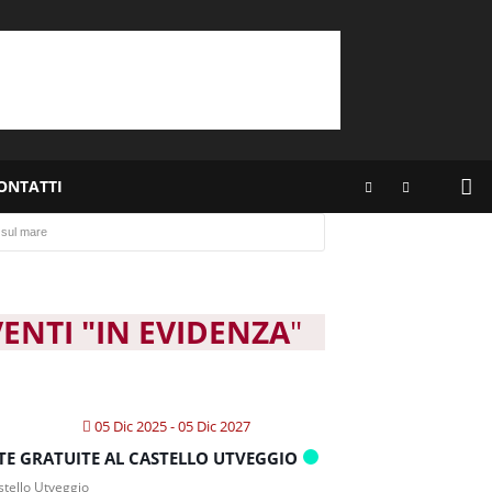
ONTATTI
 sul mare
VENTI "IN EVIDENZA
"
05 Dic 2025
- 05 Dic 2027
ITE GRATUITE AL CASTELLO UTVEGGIO
tello Utveggio