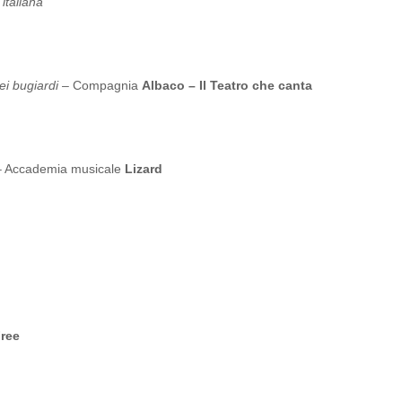
italiana
ei bugiardi
– Compagnia
Albaco – Il Teatro che canta
 Accademia musicale
Lizard
Free