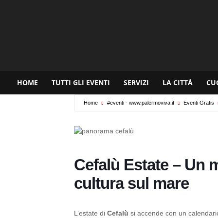
www.palermoviva.it
HOME
TUTTI GLI EVENTI
SERVIZI
LA CITTÀ
CU
Home
#eventi - www.palermoviva.it
Eventi Gratis
Cefalù Estate – Un m
cultura sul mare
L’estate di
Cefalù
si accende con un calendario