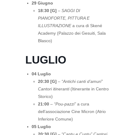
29 Giugno
18:30 [G]
–
SAGGI DI
PIANOFORTE, PITTURA E
ILLUSTRAZIONE
a cura di Skené
Academy (Palazzo dei Gesuiti, Sala
Blasco)
LUGLIO
04 Luglio
20:30 [G]
–
“Antichi canti d’amuri”
Cantori itineranti
(Itinerante in Centro
Storico)
21:00
–
“Pou-pazzi”
a cura
dell’associazione Cine Micron (Atrio
Inferiore Comune)
05 Luglio
20:30 [G]
–
“Cantu e Cuntu” Cantori