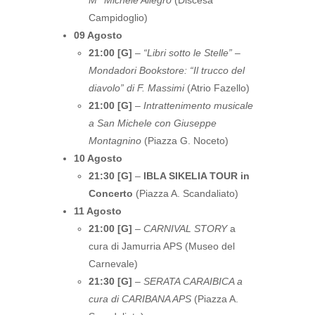
M° Michele Allegro
(Discesa
Campidoglio)
09 Agosto
21:00 [G]
–
“Libri sotto le Stelle” –
Mondadori Bookstore: “Il trucco del
diavolo” di F. Massimi
(Atrio Fazello)
21:00 [G]
–
Intrattenimento musicale
a San Michele con Giuseppe
Montagnino
(Piazza G. Noceto)
10 Agosto
21:30 [G]
–
IBLA SIKELIA TOUR in
Concerto
(Piazza A. Scandaliato)
11 Agosto
21:00 [G]
–
CARNIVAL STORY
a
cura di Jamurria APS (Museo del
Carnevale)
21:30 [G]
–
SERATA CARAIBICA a
cura di CARIBANA APS
(Piazza A.