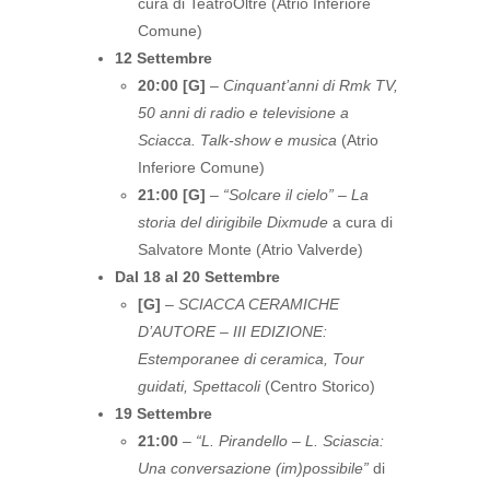
cura di TeatroOltre (Atrio Inferiore
Comune)
12 Settembre
20:00 [G]
–
Cinquant’anni di Rmk TV,
50 anni di radio e televisione a
Sciacca. Talk-show e musica
(Atrio
Inferiore Comune)
21:00 [G]
–
“Solcare il cielo” – La
storia del dirigibile Dixmude
a cura di
Salvatore Monte (Atrio Valverde)
Dal 18 al 20 Settembre
[G]
–
SCIACCA CERAMICHE
D’AUTORE – III EDIZIONE:
Estemporanee di ceramica, Tour
guidati, Spettacoli
(Centro Storico)
19 Settembre
21:00
–
“L. Pirandello – L. Sciascia:
Una conversazione (im)possibile”
di