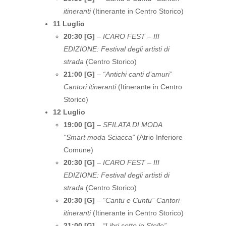
itineranti
(Itinerante in Centro Storico)
11 Luglio
20:30 [G]
–
ICARO FEST – III
EDIZIONE: Festival degli artisti di
strada
(Centro Storico)
21:00 [G]
–
“Antichi canti d’amuri”
Cantori itineranti
(Itinerante in Centro
Storico)
12 Luglio
19:00 [G]
–
SFILATA DI MODA
“Smart moda Sciacca”
(Atrio Inferiore
Comune)
20:30 [G]
–
ICARO FEST – III
EDIZIONE: Festival degli artisti di
strada
(Centro Storico)
20:30 [G]
–
“Cantu e Cuntu” Cantori
itineranti
(Itinerante in Centro Storico)
21:00 [G]
–
“Libri sotto le Stelle” –