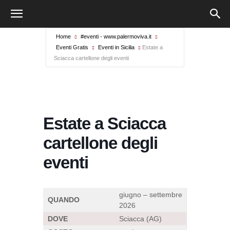
Home
#eventi - www.palermoviva.it
Eventi Gratis
Eventi in Sicilia
Estate a
Sciacca cartellone degli eventi
Estate a Sciacca
cartellone degli
eventi
giugno – settembre
QUANDO
2026
DOVE
Sciacca (AG)