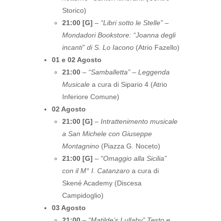
Storico)
21:00 [G]
–
“Libri sotto le Stelle” –
Mondadori Bookstore: “Joanna degli
incanti” di S. Lo Iacono
(Atrio Fazello)
01 e 02 Agosto
21:00
–
“Samballetta” – Leggenda
Musicale
a cura di Sipario 4 (Atrio
Inferiore Comune)
02 Agosto
21:00 [G]
–
Intrattenimento musicale
a San Michele con Giuseppe
Montagnino
(Piazza G. Noceto)
21:00 [G]
–
“Omaggio alla Sicilia”
con il M° I. Catanzaro
a cura di
Skené Academy (Discesa
Campidoglio)
03 Agosto
21:00
–
“Matilde’s Lullaby” Testo e