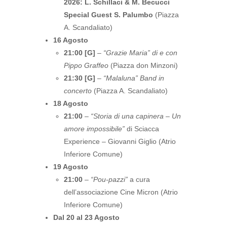
2026: L. Schillaci & M. Becucci
Special Guest S. Palumbo
(Piazza
A. Scandaliato)
16 Agosto
21:00 [G]
–
“Grazie Maria” di e con
Pippo Graffeo
(Piazza don Minzoni)
21:30 [G]
–
“Malaluna” Band in
concerto
(Piazza A. Scandaliato)
18 Agosto
21:00
–
“Storia di una capinera – Un
amore impossibile”
di Sciacca
Experience – Giovanni Giglio (Atrio
Inferiore Comune)
19 Agosto
21:00
–
“Pou-pazzi”
a cura
dell’associazione Cine Micron (Atrio
Inferiore Comune)
Dal 20 al 23 Agosto