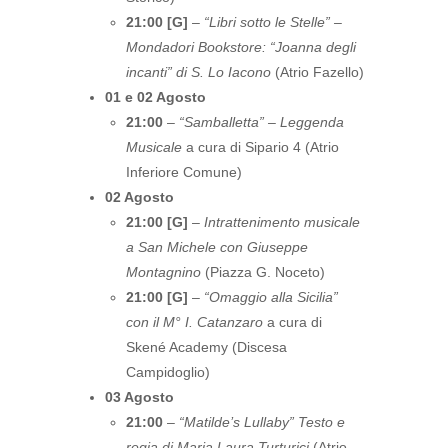
21:00 [G]
–
“Libri sotto le Stelle” –
Mondadori Bookstore: “Joanna degli
incanti” di S. Lo Iacono
(Atrio Fazello)
01 e 02 Agosto
21:00
–
“Samballetta” – Leggenda
Musicale
a cura di Sipario 4 (Atrio
Inferiore Comune)
02 Agosto
21:00 [G]
–
Intrattenimento musicale
a San Michele con Giuseppe
Montagnino
(Piazza G. Noceto)
21:00 [G]
–
“Omaggio alla Sicilia”
con il M° I. Catanzaro
a cura di
Skené Academy (Discesa
Campidoglio)
03 Agosto
21:00
–
“Matilde’s Lullaby” Testo e
regia di Maria Laura Turturici
(Atrio