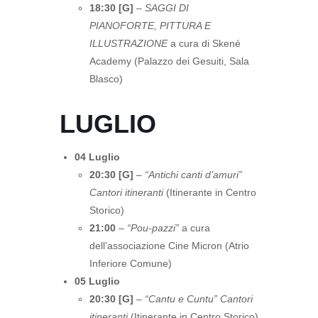
18:30 [G]
–
SAGGI DI
PIANOFORTE, PITTURA E
ILLUSTRAZIONE
a cura di Skené
Academy (Palazzo dei Gesuiti, Sala
Blasco)
LUGLIO
04 Luglio
20:30 [G]
–
“Antichi canti d’amuri”
Cantori itineranti
(Itinerante in Centro
Storico)
21:00
–
“Pou-pazzi”
a cura
dell’associazione Cine Micron (Atrio
Inferiore Comune)
05 Luglio
20:30 [G]
–
“Cantu e Cuntu” Cantori
itineranti
(Itinerante in Centro Storico)