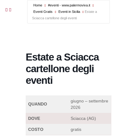
Home
#eventi - www.palermoviva.it
Eventi Gratis
Eventi in Sicilia
Estate a
Sciacca cartellone degli eventi
Estate a Sciacca
cartellone degli
eventi
giugno – settembre
QUANDO
2026
DOVE
Sciacca (AG)
COSTO
gratis