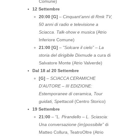
Comune)
12 Settembre
20:00 [G]
–
Cinquant’anni di Rmk TV,
50 anni di radio e televisione a
Sciacca. Talk-show e musica
(Atrio
Inferiore Comune)
21:00 [G]
–
“Solcare il cielo” – La
storia del dirigibile Dixmude
a cura di
Salvatore Monte (Atrio Valverde)
Dal 18 al 20 Settembre
[G]
–
SCIACCA CERAMICHE
D’AUTORE – III EDIZIONE:
Estemporanee di ceramica, Tour
guidati, Spettacoli
(Centro Storico)
19 Settembre
21:00
–
“L. Pirandello – L. Sciascia:
Una conversazione (im)possibile”
di
Matteo Collura, TeatroOltre (Atrio