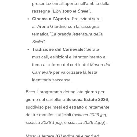
presentazioni all’aperto nell’ambito della
rassegna
“Libri sotto le Stelle”
.
Cinema all’Aperto:
Proiezioni serali
all’Arena Giardino con la rassegna
tematica
“La grande letteratura della
Sicilia”
.
Tradizione del Carnevale:
Serate
musicali, esibizioni e intrattenimento a
tema all’interno del cortile del
Museo del
Carnevale
per valorizzare la festa
identitaria saccense.
Ecco il programma dettagliato giorno per
giorno del cartellone
Sciacca Estate 2026
,
suddiviso per mesi ed estratto direttamente
dai tre manifesti ufficiali (
sciacca 2026.jpg
,
sciacca 2026 1.jpg
, e
sciacca 2026 2.jpg
).
Nota: la lettera
[G]
indica gli eventi ad