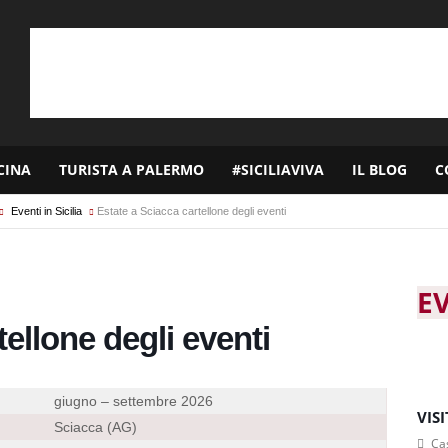
CINA
TURISTA A PALERMO
#SICILIAVIVA
IL BLOG
C
Eventi in Sicilia
Estate a Sciacca cartellone degli eventi
E
tellone degli eventi
giugno – settembre 2026
VIS
Sciacca (AG)
Cas