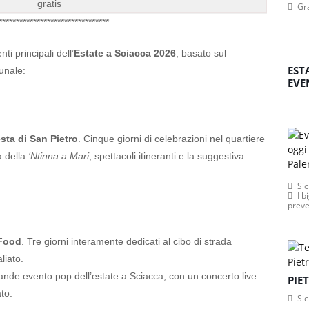
gratis
Gr
********************************
i principali dell’
Estate a Sciacca 2026
, basato sul
EST
unale:
EVE
sta di San Pietro
. Cinque giorni di celebrazioni nel quartiere
a della
‘Ntinna a Mari
, spettacoli itineranti e la suggestiva
Sic
I b
preve
 Food
. Tre giorni interamente dedicati al cibo di strada
liato.
grande evento pop dell’estate a Sciacca, con un concerto live
PIE
to.
Sic