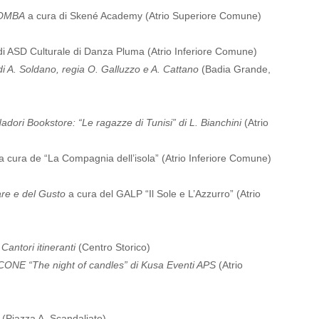
ROMBA
a cura di Skené Academy (Atrio Superiore Comune)
di ASD Culturale di Danza Pluma (Atrio Inferiore Comune)
i A. Soldano, regia O. Galluzzo e A. Cattano
(Badia Grande,
dadori Bookstore: “Le ragazze di Tunisi” di L. Bianchini
(Atrio
a cura de “La Compagnia dell’isola” (Atrio Inferiore Comune)
re e del Gusto
a cura del GALP “Il Sole e L’Azzurro” (Atrio
Cantori itineranti
(Centro Storico)
E “The night of candles” di Kusa Eventi APS
(Atrio
(Piazza A. Scandaliato)