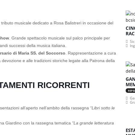
 tributo musicale dedicato a Rosa Balistreri in occasione del
CIN
RAC
 Show
. Grande spettacolo musicale sul palco principale per
Sic
andi successi della musica italiana.
In
rsario di Maria SS. del Soccorso
. Rappresentazione a cura
 devozione e alle tradizioni storiche legate alla Patrona della
GAN
TAMENTI RICORRENTI
MEM
REPE
Gan
Gr
esentazioni all’aperto nell’ambito della rassegna
“Libri sotto le
rena Giardino con la rassegna tematica
“La grande letteratura
EST