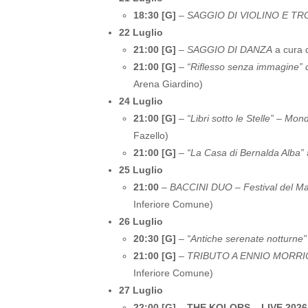
18:30 [G]
–
SAGGIO DI VIOLINO E T
22 Luglio
21:00 [G]
–
SAGGIO DI DANZA
a cura 
21:00 [G]
–
“Riflesso senza immagine” d
Arena Giardino)
24 Luglio
21:00 [G]
–
“Libri sotto le Stelle” – Mon
Fazello)
21:00 [G]
–
“La Casa di Bernalda Alba”
25 Luglio
21:00
–
BACCINI DUO – Festival del Ma
Inferiore Comune)
26 Luglio
20:30 [G]
–
“Antiche serenate notturne” 
21:00 [G]
–
TRIBUTO A ENNIO MORRICON
Inferiore Comune)
27 Luglio
22:00 [G]
–
THE KOLORS – LIVE 2026