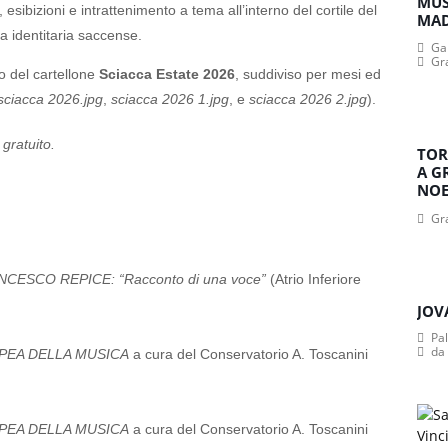
MUS
esibizioni e intrattenimento a tema all’interno del cortile del
MA
ta identitaria saccense.
Gan
Gr
o del cartellone
Sciacca Estate 2026
, suddiviso per mesi ed
sciacca 2026.jpg
,
sciacca 2026 1.jpg
, e
sciacca 2026 2.jpg
).
gratuito.
TOR
A G
NOE
Gr
ESCO REPICE: “Racconto di una voce”
(Atrio Inferiore
JOV
Pa
da
OPEA DELLA MUSICA
a cura del Conservatorio A. Toscanini
OPEA DELLA MUSICA
a cura del Conservatorio A. Toscanini