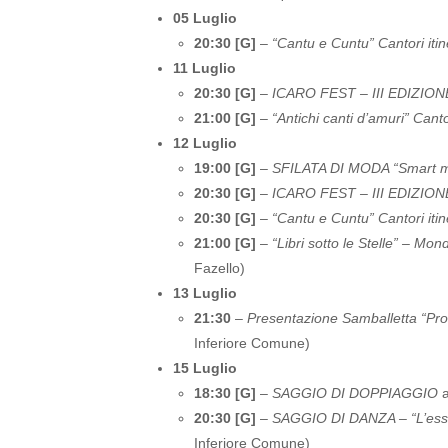
05 Luglio
20:30 [G]
–
“Cantu e Cuntu” Cantori itin
11 Luglio
20:30 [G]
–
ICARO FEST – III EDIZIONE: F
21:00 [G]
–
“Antichi canti d’amuri” Cantor
12 Luglio
19:00 [G]
–
SFILATA DI MODA “Smart m
20:30 [G]
–
ICARO FEST – III EDIZIONE: F
20:30 [G]
–
“Cantu e Cuntu” Cantori itin
21:00 [G]
–
“Libri sotto le Stelle” – Mo
Fazello)
13 Luglio
21:30
–
Presentazione Samballetta “Pron
Inferiore Comune)
15 Luglio
18:30 [G]
–
SAGGIO DI DOPPIAGGIO
a
20:30 [G]
–
SAGGIO DI DANZA – “L’esser
Inferiore Comune)