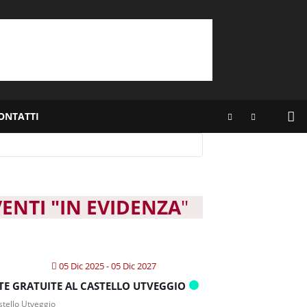
ONTATTI
VENTI "IN EVIDENZA
"
05 Dic 2025
- 05 Dic 2027
ITE GRATUITE AL CASTELLO UTVEGGIO
tello Utveggio