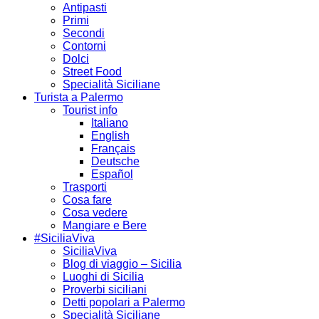
Antipasti
Primi
Secondi
Contorni
Dolci
Street Food
Specialità Siciliane
Turista a Palermo
Tourist info
Italiano
English
Français
Deutsche
Español
Trasporti
Cosa fare
Cosa vedere
Mangiare e Bere
#SiciliaViva
SiciliaViva
Blog di viaggio – Sicilia
Luoghi di Sicilia
Proverbi siciliani
Detti popolari a Palermo
Specialità Siciliane