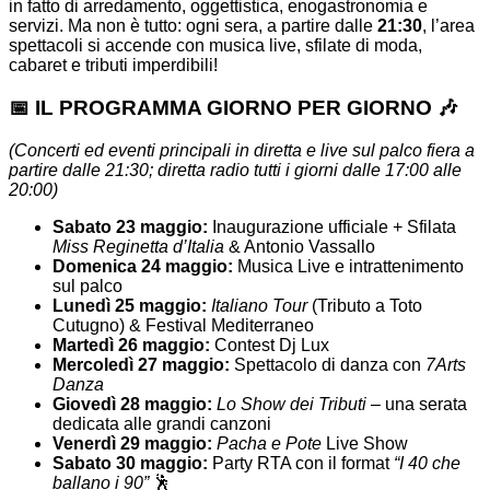
in fatto di arredamento, oggettistica, enogastronomia e
servizi. Ma non è tutto: ogni sera, a partire dalle
21:30
, l’area
spettacoli si accende con musica live, sfilate di moda,
cabaret e tributi imperdibili!
📅 IL PROGRAMMA GIORNO PER GIORNO 🎶
(Concerti ed eventi principali in diretta e live sul palco fiera a
partire dalle 21:30; diretta radio tutti i giorni dalle 17:00 alle
20:00)
Sabato 23 maggio:
Inaugurazione ufficiale + Sfilata
Miss Reginetta d’Italia
& Antonio Vassallo
Domenica 24 maggio:
Musica Live e intrattenimento
sul palco
Lunedì 25 maggio:
Italiano Tour
(Tributo a Toto
Cutugno) & Festival Mediterraneo
Martedì 26 maggio:
Contest Dj Lux
Mercoledì 27 maggio:
Spettacolo di danza con
7Arts
Danza
Giovedì 28 maggio:
Lo Show dei Tributi
– una serata
dedicata alle grandi canzoni
Venerdì 29 maggio:
Pacha e Pote
Live Show
Sabato 30 maggio:
Party RTA con il format
“I 40 che
ballano i 90”
🕺