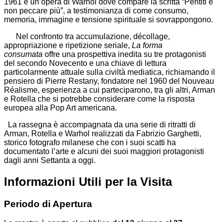
1961 e un’opera di Warhol dove compare la scritta “Pentiti e
non peccare più”, a testimonianza di come consumo,
memoria, immagine e tensione spirituale si sovrappongono.
Nel confronto tra accumulazione, décollage,
appropriazione e ripetizione seriale,
La forma
consumata
offre una prospettiva inedita su tre protagonisti
del secondo Novecento e una chiave di lettura
particolarmente attuale sulla civiltà mediatica, richiamando il
pensiero di Pierre Restany, fondatore nel 1960 del Nouveau
Réalisme, esperienza a cui parteciparono, tra gli altri, Arman
e Rotella che si potrebbe considerare come la risposta
europea alla Pop Art americana.
La rassegna è accompagnata da una serie di ritratti di
Arman, Rotella e Warhol realizzati da Fabrizio Garghetti,
storico fotografo milanese che con i suoi scatti ha
documentato l’arte e alcuni dei suoi maggiori protagonisti
dagli anni Settanta a oggi.
Informazioni Utili per la Visita
Periodo di Apertura