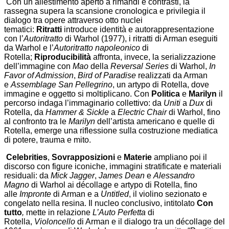
Con un allestimento aperto a rimandi e contrasti, la
rassegna supera la scansione cronologica e privilegia il
dialogo tra opere attraverso otto nuclei
tematici:
Ritratti
introduce identità e autorappresentazione
con l’
Autoritratto
di Warhol (1977), i ritratti di Arman eseguiti
da Warhol e l’
Autoritratto napoleonico
di
Rotella;
Riproducibilità
affronta, invece, la serializzazione
dell’immagine con
Mao
della
Reversal Series
di Warhol,
In
Favor of Admission
,
Bird of Paradise
realizzati da Arman
e
Assemblage San Pellegrino
, un artypo di Rotella, dove
immagine e oggetto si moltiplicano. Con
Politica
e
Marilyn
il
percorso indaga l’immaginario collettivo: da
Uniti
a
Dux
di
Rotella, da
Hammer & Sickle
a
Electric Chair
di Warhol, fino
al confronto tra le
Marilyn
dell’artista americano e quelle di
Rotella, emerge una riflessione sulla costruzione mediatica
di potere, trauma e mito.
Celebrities
,
Sovrapposizioni
e
Materie
ampliano poi il
discorso con figure iconiche, immagini stratificate e materiali
residuali: da
Mick Jagger
,
James Dean
e
Alessandro
Magno
di Warhol ai décollage e artypo di Rotella, fino
alle
Impronte
di Arman e a
Untitled
, il violino sezionato e
congelato nella resina. Il nucleo conclusivo, intitolato
Con
tutto
,
mette in relazione
L’Auto Perfetta
di
Rotella,
Violoncello
di Arman e il dialogo tra un décollage del