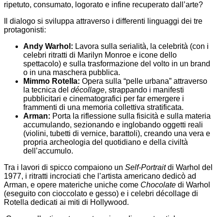
ripetuto, consumato, logorato e infine recuperato dall’arte?
Il dialogo si sviluppa attraverso i differenti linguaggi dei tre
protagonisti:
Andy Warhol:
Lavora sulla serialità, la celebrità (con i
celebri ritratti di Marilyn Monroe e icone dello
spettacolo) e sulla trasformazione del volto in un brand
o in una maschera pubblica.
Mimmo Rotella:
Opera sulla “pelle urbana” attraverso
la tecnica del
décollage
, strappando i manifesti
pubblicitari e cinematografici per far emergere i
frammenti di una memoria collettiva stratificata.
Arman:
Porta la riflessione sulla fisicità e sulla materia
accumulando, sezionando e inglobando oggetti reali
(violini, tubetti di vernice, barattoli), creando una vera e
propria archeologia del quotidiano e della civiltà
dell’accumulo.
Tra i lavori di spicco compaiono un
Self-Portrait
di Warhol del
1977, i ritratti incrociati che l’artista americano dedicò ad
Arman, e opere materiche uniche come
Chocolate
di Warhol
(eseguito con cioccolato e gesso) e i celebri décollage di
Rotella dedicati ai miti di Hollywood.