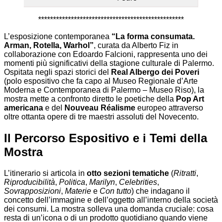
*************************************************
L’esposizione contemporanea
“La forma consumata.
Arman, Rotella, Warhol”
, curata da Alberto Fiz in
collaborazione con Edoardo Falcioni, rappresenta uno dei
momenti più significativi della stagione culturale di Palermo.
Ospitata negli spazi storici del
Real Albergo dei Poveri
(polo espositivo che fa capo al Museo Regionale d’Arte
Moderna e Contemporanea di Palermo – Museo Riso), la
mostra mette a confronto diretto le poetiche della
Pop Art
americana
e del
Nouveau Réalisme
europeo attraverso
oltre ottanta opere di tre maestri assoluti del Novecento.
Il Percorso Espositivo e i Temi della
Mostra
L’itinerario si articola in
otto sezioni tematiche
(
Ritratti
,
Riproducibilità
,
Politica
,
Marilyn
,
Celebrities
,
Sovrapposizioni
,
Materie
e
Con tutto
) che indagano il
concetto dell’immagine e dell’oggetto all’interno della società
dei consumi. La mostra solleva una domanda cruciale: cosa
resta di un’icona o di un prodotto quotidiano quando viene