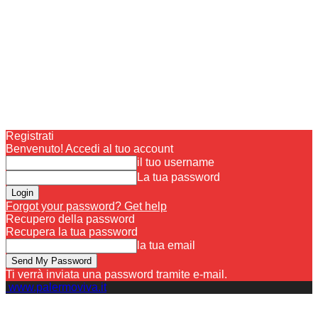
Registrati
Benvenuto! Accedi al tuo account
il tuo username
La tua password
Forgot your password? Get help
Recupero della password
Recupera la tua password
la tua email
Ti verrà inviata una password tramite e-mail.
www.palermoviva.it