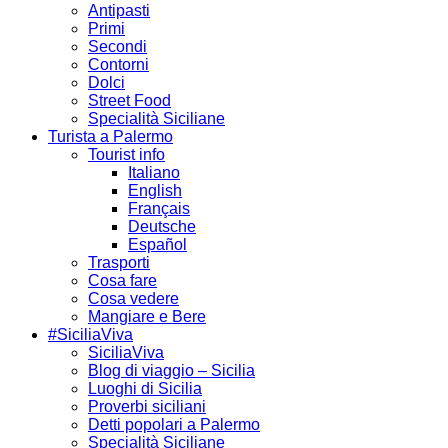
Antipasti
Primi
Secondi
Contorni
Dolci
Street Food
Specialità Siciliane
Turista a Palermo
Tourist info
Italiano
English
Français
Deutsche
Español
Trasporti
Cosa fare
Cosa vedere
Mangiare e Bere
#SiciliaViva
SiciliaViva
Blog di viaggio – Sicilia
Luoghi di Sicilia
Proverbi siciliani
Detti popolari a Palermo
Specialità Siciliane