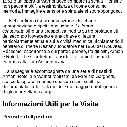
1961 e un’opera di Warhol dove compare la scritta “Pentiti e
non peccare più”, a testimonianza di come consumo,
memoria, immagine e tensione spirituale si sovrappongono.
Nel confronto tra accumulazione, décollage,
appropriazione e ripetizione seriale,
La forma
consumata
offre una prospettiva inedita su tre protagonisti
del secondo Novecento e una chiave di lettura
particolarmente attuale sulla civiltà mediatica, richiamando il
pensiero di Pierre Restany, fondatore nel 1960 del Nouveau
Réalisme, esperienza a cui parteciparono, tra gli altri, Arman
e Rotella che si potrebbe considerare come la risposta
europea alla Pop Art americana.
La rassegna è accompagnata da una serie di ritratti di
Arman, Rotella e Warhol realizzati da Fabrizio Garghetti,
storico fotografo milanese che con i suoi scatti ha
documentato l’arte e alcuni dei suoi maggiori protagonisti
dagli anni Settanta a oggi.
Informazioni Utili per la Visita
Periodo di Apertura