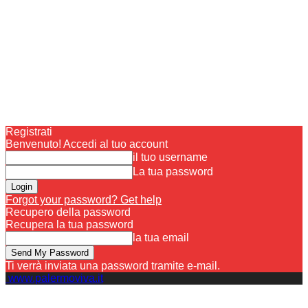
Registrati
Benvenuto! Accedi al tuo account
il tuo username
La tua password
Forgot your password? Get help
Recupero della password
Recupera la tua password
la tua email
Ti verrà inviata una password tramite e-mail.
www.palermoviva.it