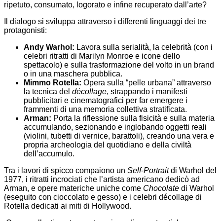
ripetuto, consumato, logorato e infine recuperato dall’arte?
Il dialogo si sviluppa attraverso i differenti linguaggi dei tre
protagonisti:
Andy Warhol:
Lavora sulla serialità, la celebrità (con i
celebri ritratti di Marilyn Monroe e icone dello
spettacolo) e sulla trasformazione del volto in un brand
o in una maschera pubblica.
Mimmo Rotella:
Opera sulla “pelle urbana” attraverso
la tecnica del
décollage
, strappando i manifesti
pubblicitari e cinematografici per far emergere i
frammenti di una memoria collettiva stratificata.
Arman:
Porta la riflessione sulla fisicità e sulla materia
accumulando, sezionando e inglobando oggetti reali
(violini, tubetti di vernice, barattoli), creando una vera e
propria archeologia del quotidiano e della civiltà
dell’accumulo.
Tra i lavori di spicco compaiono un
Self-Portrait
di Warhol del
1977, i ritratti incrociati che l’artista americano dedicò ad
Arman, e opere materiche uniche come
Chocolate
di Warhol
(eseguito con cioccolato e gesso) e i celebri décollage di
Rotella dedicati ai miti di Hollywood.