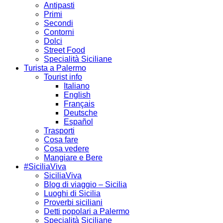
Antipasti
Primi
Secondi
Contorni
Dolci
Street Food
Specialità Siciliane
Turista a Palermo
Tourist info
Italiano
English
Français
Deutsche
Español
Trasporti
Cosa fare
Cosa vedere
Mangiare e Bere
#SiciliaViva
SiciliaViva
Blog di viaggio – Sicilia
Luoghi di Sicilia
Proverbi siciliani
Detti popolari a Palermo
Specialità Siciliane