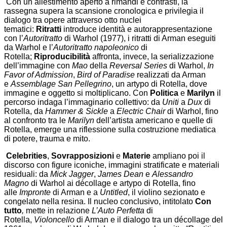
Con un allestimento aperto a rimandi e contrasti, la
rassegna supera la scansione cronologica e privilegia il
dialogo tra opere attraverso otto nuclei
tematici:
Ritratti
introduce identità e autorappresentazione
con l’
Autoritratto
di Warhol (1977), i ritratti di Arman eseguiti
da Warhol e l’
Autoritratto napoleonico
di
Rotella;
Riproducibilità
affronta, invece, la serializzazione
dell’immagine con
Mao
della
Reversal Series
di Warhol,
In
Favor of Admission
,
Bird of Paradise
realizzati da Arman
e
Assemblage San Pellegrino
, un artypo di Rotella, dove
immagine e oggetto si moltiplicano. Con
Politica
e
Marilyn
il
percorso indaga l’immaginario collettivo: da
Uniti
a
Dux
di
Rotella, da
Hammer & Sickle
a
Electric Chair
di Warhol, fino
al confronto tra le
Marilyn
dell’artista americano e quelle di
Rotella, emerge una riflessione sulla costruzione mediatica
di potere, trauma e mito.
Celebrities
,
Sovrapposizioni
e
Materie
ampliano poi il
discorso con figure iconiche, immagini stratificate e materiali
residuali: da
Mick Jagger
,
James Dean
e
Alessandro
Magno
di Warhol ai décollage e artypo di Rotella, fino
alle
Impronte
di Arman e a
Untitled
, il violino sezionato e
congelato nella resina. Il nucleo conclusivo, intitolato
Con
tutto
,
mette in relazione
L’Auto Perfetta
di
Rotella,
Violoncello
di Arman e il dialogo tra un décollage del