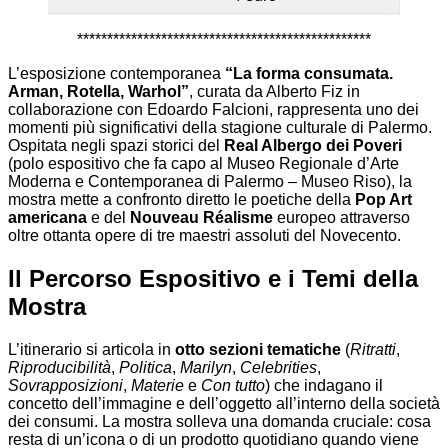
*************************************************
L’esposizione contemporanea
“La forma consumata.
Arman, Rotella, Warhol”
, curata da Alberto Fiz in
collaborazione con Edoardo Falcioni, rappresenta uno dei
momenti più significativi della stagione culturale di Palermo.
Ospitata negli spazi storici del
Real Albergo dei Poveri
(polo espositivo che fa capo al Museo Regionale d’Arte
Moderna e Contemporanea di Palermo – Museo Riso), la
mostra mette a confronto diretto le poetiche della
Pop Art
americana
e del
Nouveau Réalisme
europeo attraverso
oltre ottanta opere di tre maestri assoluti del Novecento.
Il Percorso Espositivo e i Temi della
Mostra
L’itinerario si articola in
otto sezioni tematiche
(
Ritratti
,
Riproducibilità
,
Politica
,
Marilyn
,
Celebrities
,
Sovrapposizioni
,
Materie
e
Con tutto
) che indagano il
concetto dell’immagine e dell’oggetto all’interno della società
dei consumi. La mostra solleva una domanda cruciale: cosa
resta di un’icona o di un prodotto quotidiano quando viene