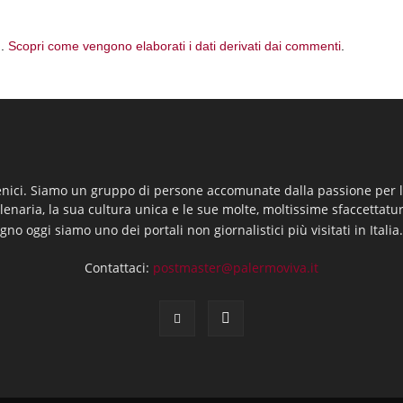
m.
Scopri come vengono elaborati i dati derivati dai commenti
.
enici. Siamo un gruppo di persone accomunate dalla passione per la
llenaria, la sua cultura unica e le sue molte, moltissime sfaccettatu
gno oggi siamo uno dei portali non giornalistici più visitati in Italia
Contattaci:
postmaster@palermoviva.it