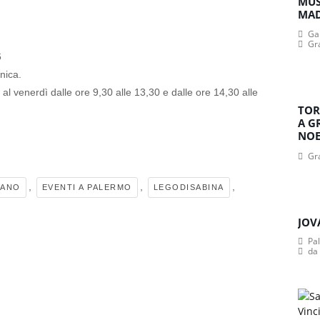
MUS
MA
Gan
Gr
6
nica.
al venerdì dalle ore 9,30 alle 13,30 e dalle ore 14,30 alle
TOR
A G
NOE
Gr
,
,
,
IANO
EVENTI A PALERMO
LEGODISABINA
JOV
Pa
da