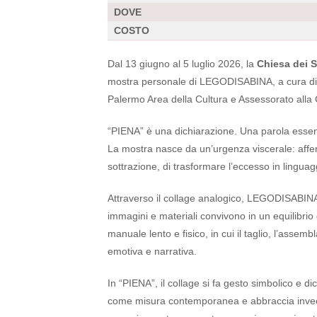
DOVE
COSTO
Dal 13 giugno al 5 luglio 2026, la
Chiesa dei S
mostra personale di LEGODISABINA, a cura di D
Palermo Area della Cultura e Assessorato alla 
“PIENA” è una dichiarazione. Una parola essenzi
La mostra nasce da un’urgenza viscerale: afferm
sottrazione, di trasformare l’eccesso in linguagg
Attraverso il collage analogico, LEGODISABINA 
immagini e materiali convivono in un equilibrio
manuale lento e fisico, in cui il taglio, l’asse
emotiva e narrativa.
In “PIENA”, il collage si fa gesto simbolico e di
come misura contemporanea e abbraccia invece la