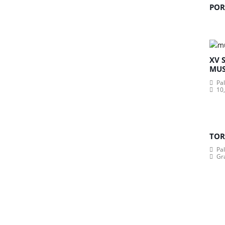
POR
XV 
MUS
Pa
10,
TOR
Pa
Gr