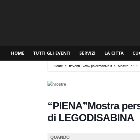
www.palermoviva.it
HOME
TUTTI GLI EVENTI
SERVIZI
LA CITTÀ
CU
Home
#eventi - www.palermoviva.it
Mostre
“PIE
“PIENA”Mostra perso
di LEGODISABINA
QUANDO