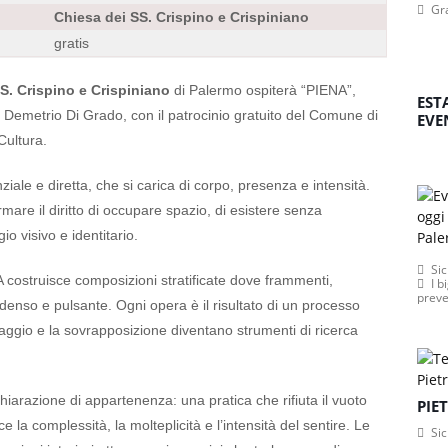
Gr
Chiesa dei SS. Crispino e Crispiniano
gratis
S. Crispino e Crispiniano
di Palermo ospiterà “PIENA”,
EST
emetrio Di Grado, con il patrocinio gratuito del Comune di
EVE
Cultura.
ale e diretta, che si carica di corpo, presenza e intensità.
are il diritto di occupare spazio, di esistere senza
io visivo e identitario.
Sic
costruisce composizioni stratificate dove frammenti,
I b
preve
 denso e pulsante. Ogni opera è il risultato di un processo
mblaggio e la sovrapposizione diventano strumenti di ricerca
chiarazione di appartenenza: una pratica che rifiuta il vuoto
PIE
 complessità, la molteplicità e l’intensità del sentire. Le
Sic