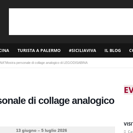
CINA
TURISTA A PALERMO
#SICILIAVIVA
IL BLOG
C
NA”Mostra personale di collage analogico di LEGODISABINA
E
nale di collage analogico
VIS
13 giugno – 5 luglio 2026
Cas