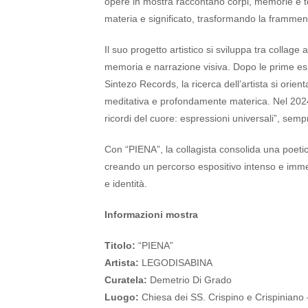
opere in mostra raccontano corpi, memorie e te
materia e significato, trasformando la frammen
Il suo progetto artistico si sviluppa tra collage
memoria e narrazione visiva. Dopo le prime esp
Sintezo Records, la ricerca dell’artista si orie
meditativa e profondamente materica. Nel 2024
ricordi del cuore: espressioni universali”, sem
Con “PIENA”, la collagista consolida una poeti
creando un percorso espositivo intenso e immer
e identità.
Informazioni mostra
Titolo:
“PIENA”
Artista:
LEGODISABINA
Curatela:
Demetrio Di Grado
Luogo:
Chiesa dei SS. Crispino e Crispiniano