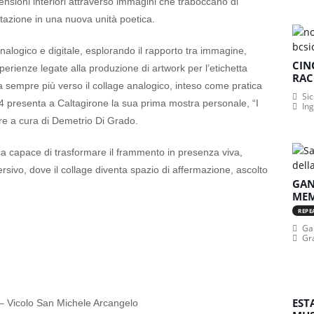
nsioni interiori attraverso immagini che traboccano di
tazione in una nuova unità poetica.
 analogico e digitale, esplorando il rapporto tra immagine,
CIN
erienze legate alla produzione di artwork per l’etichetta
RAC
nta sempre più verso il collage analogico, inteso come pratica
Sic
 presenta a Caltagirone la sua prima mostra personale, “I
In
pre a cura di Demetrio Di Grado.
ca capace di trasformare il frammento in presenza viva,
sivo, dove il collage diventa spazio di affermazione, ascolto
GAN
MEM
REPE
Gan
Gr
EST
 – Vicolo San Michele Arcangelo