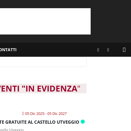
ONTATTI
VENTI "IN EVIDENZA
"
05 Dic 2025
- 05 Dic 2027
ITE GRATUITE AL CASTELLO UTVEGGIO
tello Utveggio