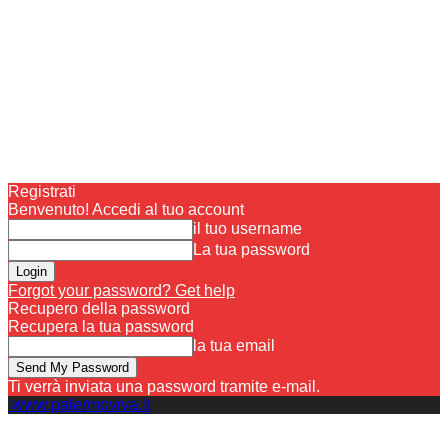
Registrati
Benvenuto! Accedi al tuo account
il tuo username
La tua password
Forgot your password? Get help
Recupero della password
Recupera la tua password
la tua email
Ti verrà inviata una password tramite e-mail.
www.palermoviva.it