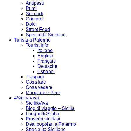
Antipasti
Primi
Secondi
Contorni
Dolci
Street Food
Specialità Siciliane
Turista a Palermo
Tourist info
Italiano
English
Français
Deutsche
Español
Trasporti
Cosa fare
Cosa vedere
Mangiare e Bere
#SiciliaViva
SiciliaViva
Blog di viaggio – Sicilia
Luoghi di Sicilia
Proverbi siciliani
Detti popolari a Palermo
Specialità Siciliane