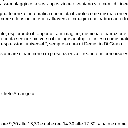
o, l’assemblaggio e la sovrapposizione diventano strumenti di rice
 appartenenza: una pratica che rifiuta il vuoto come misura cont
emorie e tensioni interiori attraverso immagini che traboccano di
igitale, esplorando il rapporto tra immagine, memoria e narrazion
a si orienta sempre più verso il collage analogico, inteso come p
: espressioni universali”, sempre a cura di Demetrio Di Grado.
sformare il frammento in presenza viva, creando un percorso esp
Michele Arcangelo
e ore 9,30 alle 13,30 e dalle ore 14,30 alle 17,30 sabato e domen