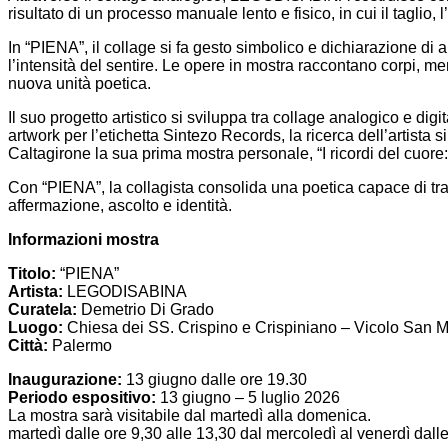
risultato di un processo manuale lento e fisico, in cui il tagli
In “PIENA”, il collage si fa gesto simbolico e dichiarazione di
l’intensità del sentire. Le opere in mostra raccontano corpi, m
nuova unità poetica.
Il suo progetto artistico si sviluppa tra collage analogico e d
artwork per l’etichetta Sintezo Records, la ricerca dell’artist
Caltagirone la sua prima mostra personale, “I ricordi del cuore
Con “PIENA”, la collagista consolida una poetica capace di tra
affermazione, ascolto e identità.
Informazioni mostra
Titolo:
“PIENA”
Artista:
LEGODISABINA
Curatela:
Demetrio Di Grado
Luogo:
Chiesa dei SS. Crispino e Crispiniano – Vicolo San 
Città:
Palermo
Inaugurazione:
13 giugno dalle ore 19.30
Periodo espositivo:
13 giugno – 5 luglio 2026
La mostra sarà visitabile dal martedì alla domenica.
martedì dalle ore 9,30 alle 13,30 dal mercoledì al venerdì dall