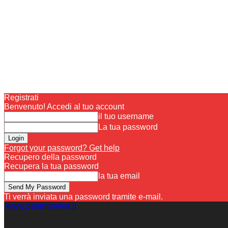
Registrati
Benvenuto! Accedi al tuo account
il tuo username
La tua password
Forgot your password? Get help
Recupero della password
Recupera la tua password
la tua email
Ti verrà inviata una password tramite e-mail.
www.palermoviva.it