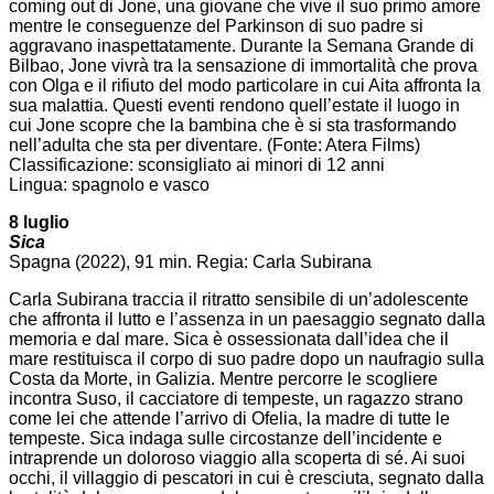
coming out di Jone, una giovane che vive il suo primo amore
mentre le conseguenze del Parkinson di suo padre si
aggravano inaspettatamente. Durante la Semana Grande di
Bilbao, Jone vivrà tra la sensazione di immortalità che prova
con Olga e il rifiuto del modo particolare in cui Aita affronta la
sua malattia. Questi eventi rendono quell’estate il luogo in
cui Jone scopre che la bambina che è si sta trasformando
nell’adulta che sta per diventare. (Fonte: Atera Films)
Classificazione: sconsigliato ai minori di 12 anni
Lingua: spagnolo e vasco
8 luglio
Sica
Spagna (2022), 91 min. Regia: Carla Subirana
Carla Subirana traccia il ritratto sensibile di un’adolescente
che affronta il lutto e l’assenza in un paesaggio segnato dalla
memoria e dal mare. Sica è ossessionata dall’idea che il
mare restituisca il corpo di suo padre dopo un naufragio sulla
Costa da Morte, in Galizia. Mentre percorre le scogliere
incontra Suso, il cacciatore di tempeste, un ragazzo strano
come lei che attende l’arrivo di Ofelia, la madre di tutte le
tempeste. Sica indaga sulle circostanze dell’incidente e
intraprende un doloroso viaggio alla scoperta di sé. Ai suoi
occhi, il villaggio di pescatori in cui è cresciuta, segnato dalla