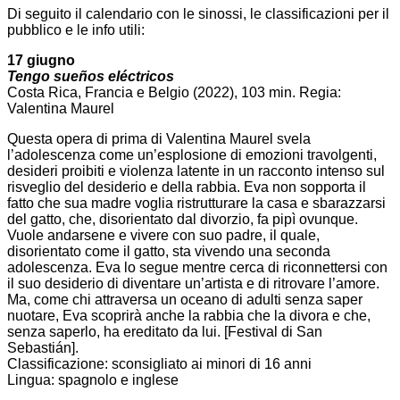
Di seguito il calendario con le sinossi, le classificazioni per il
pubblico e le info utili:
17 giugno
Tengo sueños eléctricos
Costa Rica, Francia e Belgio (2022), 103 min. Regia:
Valentina Maurel
Questa opera di prima di Valentina Maurel svela
l’adolescenza come un’esplosione di emozioni travolgenti,
desideri proibiti e violenza latente in un racconto intenso sul
risveglio del desiderio e della rabbia. Eva non sopporta il
fatto che sua madre voglia ristrutturare la casa e sbarazzarsi
del gatto, che, disorientato dal divorzio, fa pipì ovunque.
Vuole andarsene e vivere con suo padre, il quale,
disorientato come il gatto, sta vivendo una seconda
adolescenza. Eva lo segue mentre cerca di riconnettersi con
il suo desiderio di diventare un’artista e di ritrovare l’amore.
Ma, come chi attraversa un oceano di adulti senza saper
nuotare, Eva scoprirà anche la rabbia che la divora e che,
senza saperlo, ha ereditato da lui. [Festival di San
Sebastián].
Classificazione: sconsigliato ai minori di 16 anni
Lingua: spagnolo e inglese