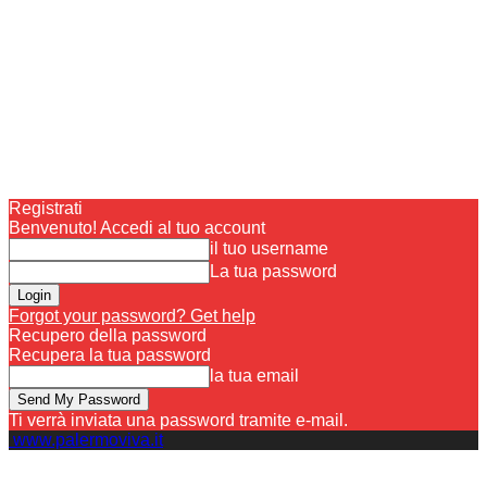
Registrati
Benvenuto! Accedi al tuo account
il tuo username
La tua password
Forgot your password? Get help
Recupero della password
Recupera la tua password
la tua email
Ti verrà inviata una password tramite e-mail.
www.palermoviva.it