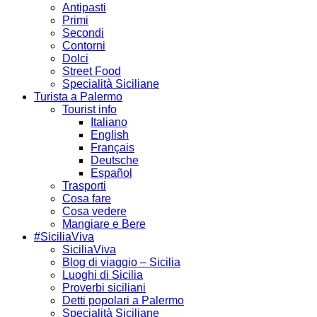
Antipasti
Primi
Secondi
Contorni
Dolci
Street Food
Specialità Siciliane
Turista a Palermo
Tourist info
Italiano
English
Français
Deutsche
Español
Trasporti
Cosa fare
Cosa vedere
Mangiare e Bere
#SiciliaViva
SiciliaViva
Blog di viaggio – Sicilia
Luoghi di Sicilia
Proverbi siciliani
Detti popolari a Palermo
Specialità Siciliane