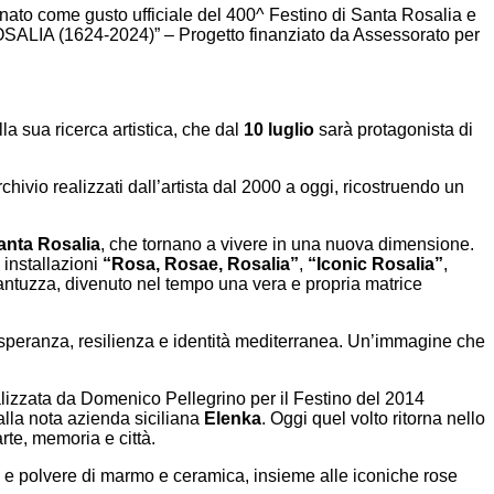
onato come gusto ufficiale del 400^ Festino di Santa Rosalia e
ROSALIA (1624-2024)” – Progetto finanziato da Assessorato per
a sua ricerca artistica, che dal
10 luglio
sarà protagonista di
ivio realizzati dall’artista dal 2000 a oggi, ricostruendo un
anta Rosalia
, che tornano a vivere in una nuova dimensione.
 installazioni
“Rosa, Rosae, Rosalia”
,
“Iconic Rosalia”
,
Santuzza, divenuto nel tempo una vera e propria matrice
 speranza, resilienza e identità mediterranea. Un’immagine che
alizzata da Domenico Pellegrino per il Festino del 2014
lla nota azienda siciliana
Elenka
. Oggi quel volto ritorna nello
rte, memoria e città.
a e polvere di marmo e ceramica, insieme alle iconiche rose