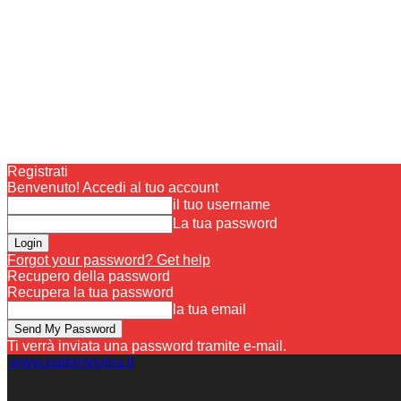
Registrati
Benvenuto! Accedi al tuo account
il tuo username
La tua password
Forgot your password? Get help
Recupero della password
Recupera la tua password
la tua email
Ti verrà inviata una password tramite e-mail.
www.palermoviva.it