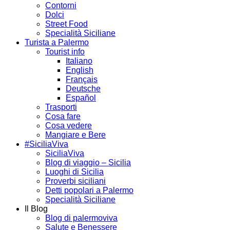
Contorni
Dolci
Street Food
Specialità Siciliane
Turista a Palermo
Tourist info
Italiano
English
Français
Deutsche
Español
Trasporti
Cosa fare
Cosa vedere
Mangiare e Bere
#SiciliaViva
SiciliaViva
Blog di viaggio – Sicilia
Luoghi di Sicilia
Proverbi siciliani
Detti popolari a Palermo
Specialità Siciliane
Il Blog
Blog di palermoviva
Salute e Benessere