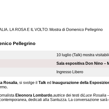
LIA. LA ROSA E IL VOLTO: Mostra di Domenico Pellegrino
nico Pellegrino
10 luglio (Talk) mostra visitab
Sala espositiva Don Nino –
Ingresso Libero
ta Rosalia
, si svolge il
Talk
ed
Inaugurazione della Esposizi
ermo
.
ornalista
Eleonora Lombardo
,autrice dei testi di
Luce Rosalia 
ità contemporanea, dedicati alla Santuzza. La conversazione sarà