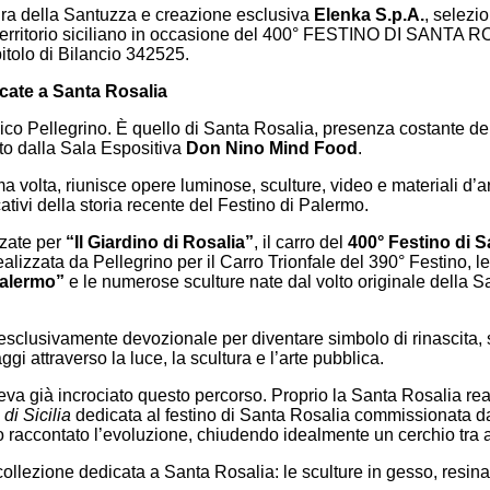
igura della Santuzza e creazione esclusiva
Elenka S.p.A.
, selezi
el territorio siciliano in occasione del 400° FESTINO DI SANTA 
pitolo di Bilancio 342525.
icate a Santa Rosalia
ico Pellegrino. È quello di Santa Rosalia, presenza costante dell
ato dalla Sala Espositiva
Don Nino Mind Food
.
olta, riunisce opere luminose, sculture, video e materiali d’arch
ivi della storia recente del Festino di Palermo.
zzate per
“Il Giardino di Rosalia”
, il carro del
400° Festino di S
lizzata da Pellegrino per il Carro Trionfale del 390° Festino, le
Palermo”
e le numerose sculture nate dal volto originale della 
esclusivamente devozionale per diventare simbolo di rinascita,
i attraverso la luce, la scultura e l’arte pubblica.
eva già incrociato questo percorso. Proprio la Santa Rosalia re
di Sicilia
dedicata al festino di Santa Rosalia commissionata da
 raccontato l’evoluzione, chiudendo idealmente un cerchio tra a
ollezione dedicata a Santa Rosalia: le sculture in gesso, resin