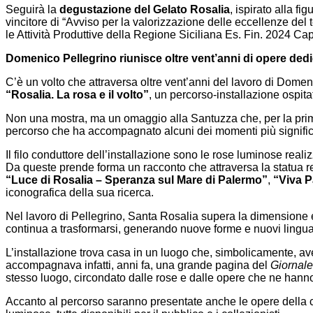
Seguirà la
degustazione del Gelato Rosalia
, ispirato alla f
vincitore di “Avviso per la valorizzazione delle eccellenze d
le Attività Produttive della Regione Siciliana Es. Fin. 2024 Ca
Domenico Pellegrino riunisce oltre vent’anni di opere ded
C’è un volto che attraversa oltre vent’anni del lavoro di Domen
“Rosalia. La rosa e il volto”
, un percorso-installazione ospit
Non una mostra, ma un omaggio alla Santuzza che, per la prima v
percorso che ha accompagnato alcuni dei momenti più significat
Il filo conduttore dell’installazione sono le rose luminose reali
Da queste prende forma un racconto che attraversa la statua rea
“Luce di Rosalia – Speranza sul Mare di Palermo”
,
“Viva 
iconografica della sua ricerca.
Nel lavoro di Pellegrino, Santa Rosalia supera la dimensione 
continua a trasformarsi, generando nuove forme e nuovi linguagg
L’installazione trova casa in un luogo che, simbolicamente, av
accompagnava infatti, anni fa, una grande pagina del
Giornale 
stesso luogo, circondato dalle rose e dalle opere che ne hanno
Accanto al percorso saranno presentate anche le opere della c