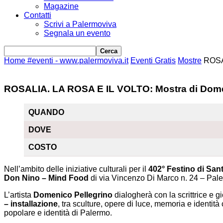
Magazine
Contatti
Scrivi a Palermoviva
Segnala un evento
Home
#eventi - www.palermoviva.it
Eventi Gratis
Mostre
ROSA
ROSALIA. LA ROSA E IL VOLTO: Mostra di Dome
QUANDO
DOVE
COSTO
Nell’ambito delle iniziative culturali per il
402° Festino di San
Don Nino – Mind Food
di via Vincenzo Di Marco n. 24 – Pal
L’artista
Domenico Pellegrino
dialogherà con la scrittrice e gi
– installazione
, tra sculture, opere di luce, memoria e ident
popolare e identità di Palermo.