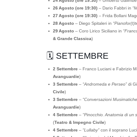
24 Agosto (ore 19:30)
– Umberto Galimbert
26 Agosto (ore 19:30)
– Dario Fabbri in
“M
27 Agosto (ore 19:30)
– Frida Bollani Mag
28 Agosto
– Diego Spitaleri in
“Pianofor(t)t
29 Agosto
– Coro Lirico Siciliano in
“Franco
& Grande Classica
)
🗓️ SETTEMBRE
2 Settembre
– Franco Luciani e Fabrizio M
Avanguardie
)
3 Settembre
–
“Andromeda e Perseo”
di Gi
Civile
)
3 Settembre
–
“Conversazioni Musimatiche
Avanguardie
)
4 Settembre
–
“Pinocchio. Anatomia di un 
(
Teatro & Impegno Civile
)
4 Settembre
–
“Lullaby”
con il soprano Luci