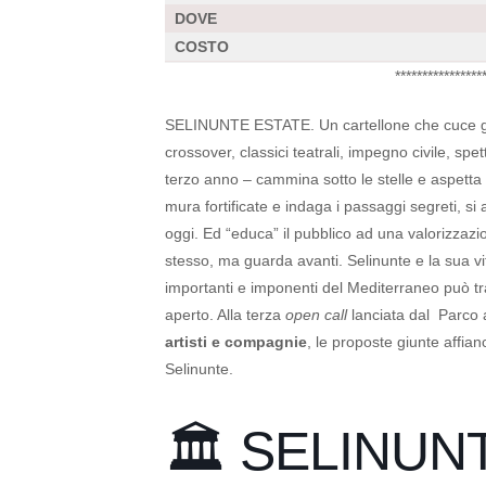
DOVE
COSTO
****************
SELINUNTE ESTATE. Un cartellone che cuce giova
crossover, classici teatrali, impegno civile, spe
terzo anno – cammina sotto le stelle e aspetta i
mura fortificate e indaga i passaggi segreti, si 
oggi. Ed “educa” il pubblico ad una valorizzazi
stesso, ma guarda avanti. Selinunte e la sua v
importanti e imponenti del Mediterraneo può tra
aperto. Alla terza
open call
lanciata dal Parco
artisti e compagnie
, le proposte giunte affia
Selinunte.
🏛️ SELINUN