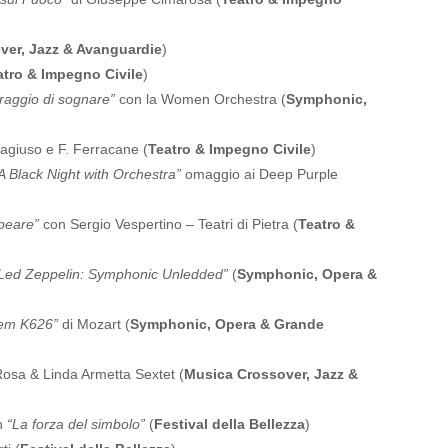
ver, Jazz & Avanguardie
)
atro & Impegno Civile
)
oraggio di sognare”
con la Women Orchestra (
Symphonic,
giuso e F. Ferracane (
Teatro & Impegno Civile
)
A Black Night with Orchestra”
omaggio ai Deep Purple
peare”
con Sergio Vespertino – Teatri di Pietra (
Teatro &
Led Zeppelin: Symphonic Unledded”
(
Symphonic, Opera &
em K626”
di Mozart (
Symphonic, Opera & Grande
osa & Linda Armetta Sextet (
Musica Crossover, Jazz &
in
“La forza del simbolo”
(
Festival della Bellezza
)