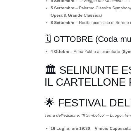
5 Settembre
–
“Il viaggio del Meschino”
– Te
5 Settembre
– Palermo Classica Symphony 
Opera & Grande Classica
)
8 Settembre
– Recital pianistico di Serene 
🗓️ OTTOBRE (Coda mus
4 Ottobre
– Anna Yukho al pianoforte (
Sym
🏛️ SELINUNTE E
IL CARTELLONE
🌟 FESTIVAL DE
Tema dell’edizione: “Il Simbolico” – Luogo: Te
16 Luglio, ore 19:30
–
Vinicio Capossela