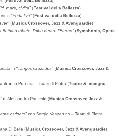
i (
Festival della Bellezza
)
iti, mare, civiltà”
(
Festival della Bellezza
)
oni in
“Frida live”
(
Festival della Bellezza
)
ever”
(
Musica Crossover, Jazz & Avanguardie
)
 Battiato tribute: l’alba dentro l’Eterno”
(
Symphonic, Opera
ocata in
“Tangos Cruzados”
(
Musica Crossover, Jazz &
anfranco Perriera – Teatri di Pietra (
Teatro & Impegno
”
di Alessandro Panicola (
Musica Crossover, Jazz &
seme ostinato”
con Sergio Vespertino – Teatri di Pietra
ana Di Bella (
Musica Crossover, Jazz & Avanguardie
)