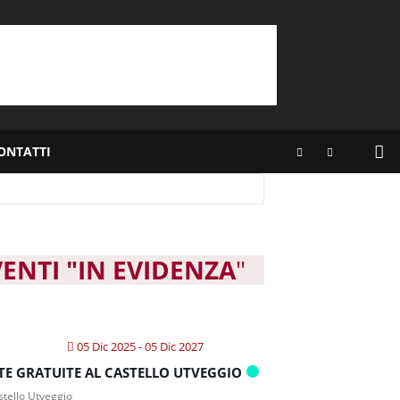
ONTATTI
VENTI "IN EVIDENZA
"
05 Dic 2025
- 05 Dic 2027
ITE GRATUITE AL CASTELLO UTVEGGIO
tello Utveggio