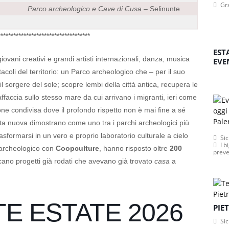
Gr
Parco archeologico e Cave di Cusa
– Selinunte
************************************
EST
ni creativi e grandi artisti internazionali, danza, musica
EVE
ttacoli del territorio: un Parco archeologico che – per il suo
l sorgere del sole; scopre lembi della città antica, recupera le
affaccia sullo stesso mare da cui arrivano i migranti, ieri come
one condivisa dove il profondo rispetto non è mai fine a sé
ita nuova dimostrano come uno tra i parchi archeologici più
sformarsi in un vero e proprio laboratorio culturale a cielo
Sic
I b
 archeologico con
Coopculture
, hanno risposto oltre
200
preve
ncano progetti già rodati che avevano già trovato
casa
a
TE ESTATE 2026
PIE
Sic