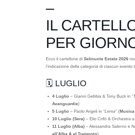
–
IL CARTELL
PER GIORN
Ecco il cartellone di
Selinunte Estate 2026
rio
l’indicazione della categoria di ciascun evento 
🗓️ LUGLIO
4 Luglio
– Gianni Gebbia & Tony Buck in
“
Avanguardie
)
5 Luglio
– Paolo Angeli in
“Lema”
(
Musica
10 Luglio (Sera)
– Elio Crifò & Orchestra a 
11 Luglio (Alba)
– Alessandra Salerno e 
all’Alba & al Tramonto
)