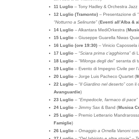
11 Luglio
– Tony Hadley & Orchestra Jazz S
12 Luglio (Tramonto)
– Presentazione di
“
“Notturno a Selinunte”
(
Eventi all’Alba & 
14 Luglio
– Alkantara MediOrkestra (
Music
15 Luglio
– Giuseppe Guarella Niwas Quar
16 Luglio (ore 19:30)
– Vinicio Capossela 
17 Luglio
–
“Sciara prima c’agghiorna”
di L
18 Luglio
–
“Milonga degli dei”
seranta di t
19 Luglio
– Evento di Impegno Civile per l’
20 Luglio
– Jorge Luis Pacheco Quartet (
M
22 Luglio
–
“Il Giardino nel deserto”
con il 
Avanguardie
)
23 Luglio
–
“Empedocle, farmaco di pace”
24 Luglio
– Jimmy Sax & Band (
Musica Cr
25 Luglio
– Premio Letterario Mandrarossa
Famiglie
)
26 Luglio
–
Omaggio a Ornella Vanoni
con j
27 Luglio
–
“Del labirinto e altre storie”
– Te