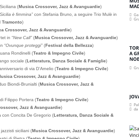
MUS
MA
iciliana (
Musica Crossover, Jazz & Avanguardie
)
Sicilia è fimmina”
con Stefania Bruno, a seguire Trio Mulè in
Gan
Gr
al Tramonto
)
a Crossover, Jazz & Avanguardie
)
tet in
“New Call”
(
Musica Crossover, Jazz & Avanguardie
)
in
“Ovunque proteggi”
(
Festival della Bellezza
)
TOR
A G
uana Rondinelli (
Teatro & Impegno Civile
)
NOE
ango sociale (
Letteratura, Danza Sociale & Famiglie
)
Gr
anniversario di via D’Amelio (
Teatro & Impegno Civile
)
usica Crossover, Jazz & Avanguardie
)
duo Biondi-Brunialti (
Musica Crossover, Jazz &
JOV
di Filippo Portera (
Teatro & Impegno Civile
)
Pa
ossover, Jazz & Avanguardie
)
da
 con Concita De Gregorio (
Letteratura, Danza Sociale &
azzisti siciliani (
Musica Crossover, Jazz & Avanguardie
)
atri di Pietra (
Teatro & Impegno Civile
)