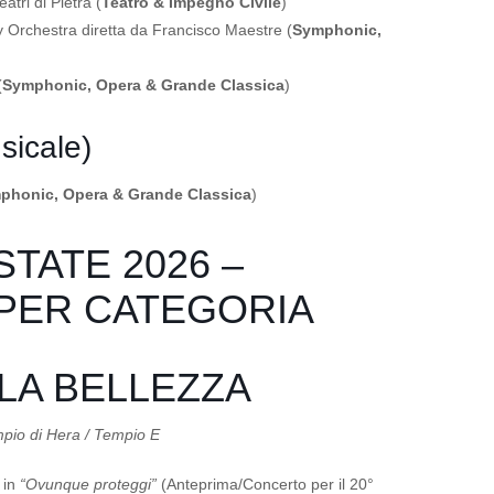
atri di Pietra (
Teatro & Impegno Civile
)
Orchestra diretta da Francisco Maestre (
Symphonic,
(
Symphonic, Opera & Grande Classica
)
icale)
phonic, Opera & Grande Classica
)
STATE 2026 –
 PER CATEGORIA
LLA BELLEZZA
mpio di Hera / Tempio E
in
“Ovunque proteggi”
(Anteprima/Concerto per il 20°