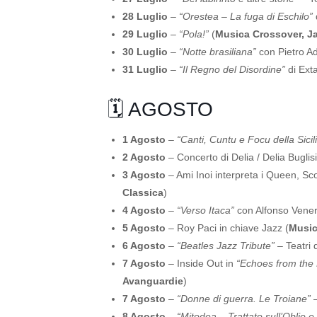
28 Luglio
–
“Orestea – La fuga di Eschilo”
29 Luglio
–
“Pola!”
(
Musica Crossover, J
30 Luglio
–
“Notte brasiliana”
con Pietro A
31 Luglio
–
“Il Regno del Disordine”
di Exta
🗓️ AGOSTO
1 Agosto
–
“Canti, Cuntu e Focu della Sicili
2 Agosto
– Concerto di Delia / Delia Buglisi
3 Agosto
– Ami Inoi interpreta i Queen, Sc
Classica
)
4 Agosto
–
“Verso Itaca”
con Alfonso Vener
5 Agosto
– Roy Paci in chiave Jazz (
Music
6 Agosto
–
“Beatles Jazz Tribute”
– Teatri d
7 Agosto
– Inside Out in
“Echoes from the 
Avanguardie
)
7 Agosto
–
“Donne di guerra. Le Troiane”
–
8 Agosto
–
“Mitodea – Trattato sull’Oblio e