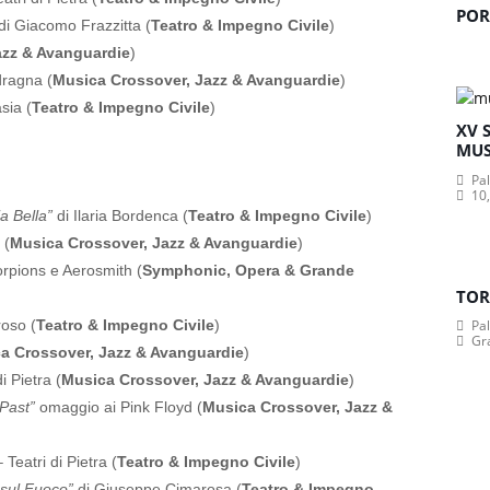
POR
di Giacomo Frazzitta (
Teatro & Impegno Civile
)
azz & Avanguardie
)
dragna (
Musica Crossover, Jazz & Avanguardie
)
sia (
Teatro & Impegno Civile
)
XV 
MUS
Pa
10,
a Bella”
di Ilaria Bordenca (
Teatro & Impegno Civile
)
 (
Musica Crossover, Jazz & Avanguardie
)
orpions e Aerosmith (
Symphonic, Opera & Grande
TOR
oso (
Teatro & Impegno Civile
)
Pa
Gr
a Crossover, Jazz & Avanguardie
)
i Pietra (
Musica Crossover, Jazz & Avanguardie
)
Past”
omaggio ai Pink Floyd (
Musica Crossover, Jazz &
 Teatri di Pietra (
Teatro & Impegno Civile
)
 sul Fuoco”
di Giuseppe Cimarosa (
Teatro & Impegno