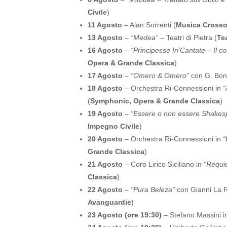
Civile
)
11 Agosto
– Alan Sorrenti (
Musica Crosso
13 Agosto
–
“Medea”
– Teatri di Pietra (
Te
16 Agosto
–
“Principesse In’Cantate – Il c
Opera & Grande Classica
)
17 Agosto
–
“Omero & Omero”
con G. Bona
18 Agosto
– Orchestra Ri-Connessioni in
“
(
Symphonic, Opera & Grande Classica
)
19 Agosto
–
“Essere o non essere Shakes
Impegno Civile
)
20 Agosto
– Orchestra Ri-Connessioni in
“
Grande Classica
)
21 Agosto
– Coro Lirico Siciliano in
“Requi
Classica
)
22 Agosto
–
“Pura Beleza”
con Gianni La R
Avanguardie
)
23 Agosto (ore 19:30)
– Stefano Massini 