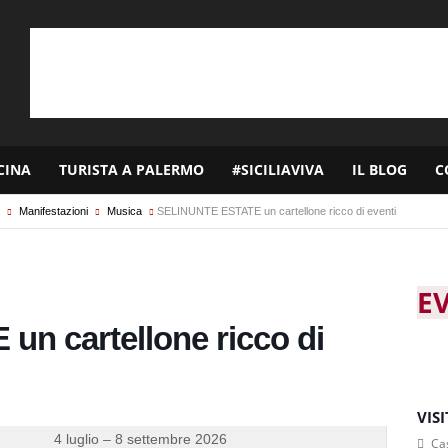
CINA
TURISTA A PALERMO
#SICILIAVIVA
IL BLOG
C
Manifestazioni
Musica
SELINUNTE ESTATE un cartellone ricco di eventi
E
n cartellone ricco di
VIS
4 luglio – 8 settembre 2026
Cas