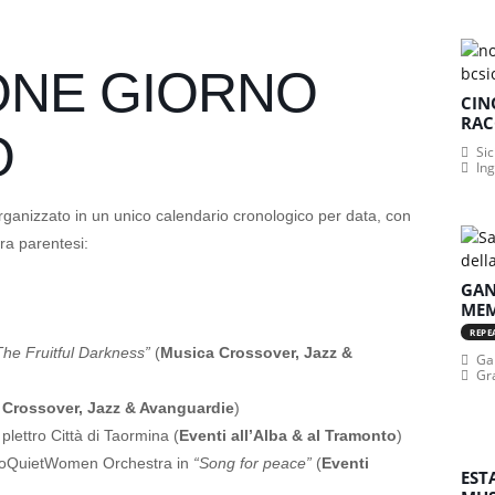
ONE GIORNO
CIN
RAC
O
Sic
In
rganizzato in un unico calendario cronologico per data, con
tra parentesi:
GAN
MEM
REPE
The Fruitful Darkness”
(
Musica Crossover, Jazz &
Gan
Gr
 Crossover, Jazz & Avanguardie
)
plettro Città di Taormina (
Eventi all’Alba & al Tramonto
)
NoQuietWomen Orchestra in
“Song for peace”
(
Eventi
EST