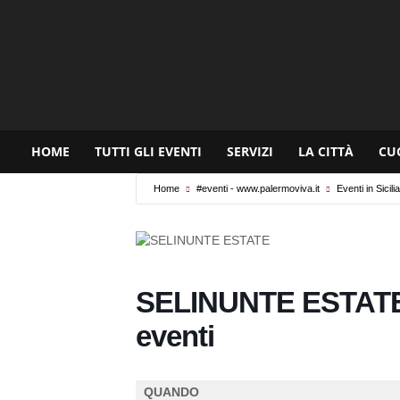
www.palermoviva.it
HOME
TUTTI GLI EVENTI
SERVIZI
LA CITTÀ
CU
Home
#eventi - www.palermoviva.it
Eventi in Sicilia
SELINUNTE ESTATE u
eventi
QUANDO