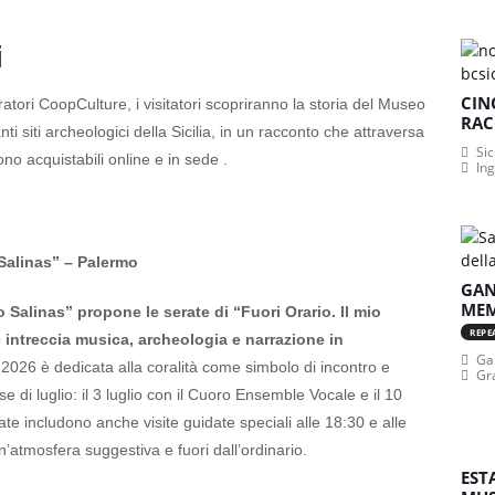
i
CIN
tori CoopCulture, i visitatori scopriranno la storia del Museo
RAC
nti siti archeologici della Sicilia, in un racconto che attraversa
Sic
ono acquistabili online e in sede .
In
alinas” – Palermo
GAN
MEM
Salinas” propone le serate di “Fuori Orario. Il mio
REPE
 intreccia musica, archeologia e narrazione in
Gan
2026 è dedicata alla coralità come simbolo di incontro e
Gr
 di luglio: il 3 luglio con il Cuoro Ensemble Vocale e il 10
ate includono anche visite guidate speciali alle 18:30 e alle
n’atmosfera suggestiva e fuori dall’ordinario.
EST