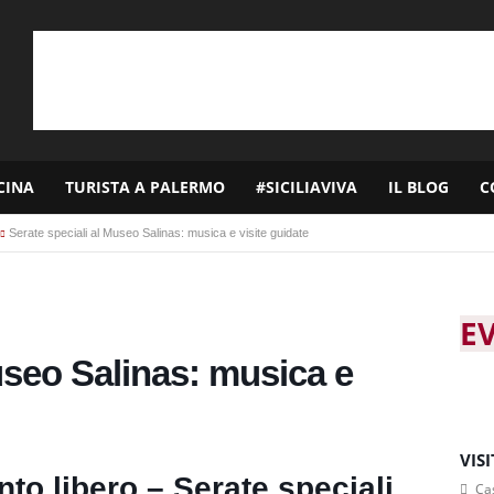
CINA
TURISTA A PALERMO
#SICILIAVIVA
IL BLOG
C
Serate speciali al Museo Salinas: musica e visite guidate
E
useo Salinas: musica e
VIS
nto libero – Serate speciali
Cas