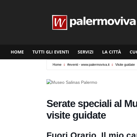
www.palermoviva.it
HOME
TUTTI GLI EVENTI
SERVIZI
LA CITTÀ
CU
Home
#eventi - www.palermoviva.it
Visite guidate
Serate speciali al M
visite guidate
Fuori Orario. Il mio ca