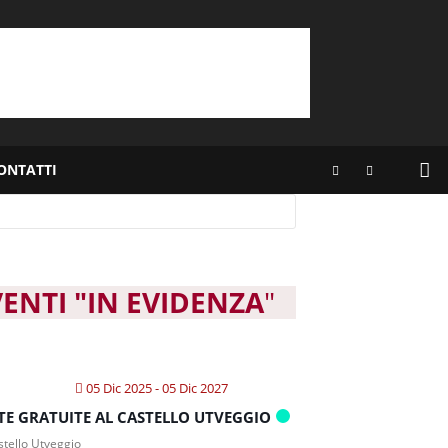
ONTATTI
VENTI "IN EVIDENZA
"
05 Dic 2025
- 05 Dic 2027
ITE GRATUITE AL CASTELLO UTVEGGIO
tello Utveggio