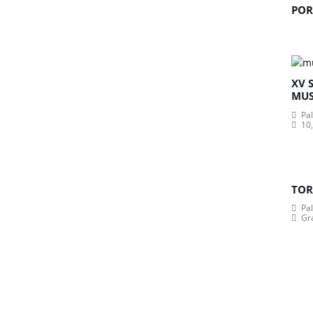
POR
XV 
MUS
Pa
10,
TOR
Pa
Gr