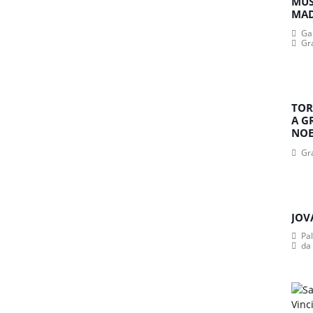
MUS
MA
Gan
Gr
TOR
A G
NOE
Gr
JOV
Pa
da