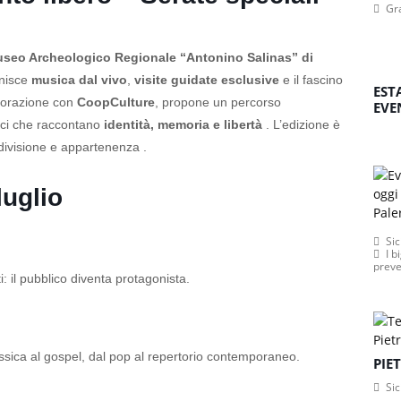
Gr
seo Archeologico Regionale “Antonino Salinas” di
unisce
musica dal vivo
,
visite guidate esclusive
e il fascino
EST
laborazione con
CoopCulture
, propone un percorso
EVE
voci che raccontano
identità, memoria e libertà
. L’edizione è
ndivisione e appartenenza .
uglio
Sic
I b
preve
: il pubblico diventa protagonista.
ssica al gospel, dal pop al repertorio contemporaneo.
PIE
Sic