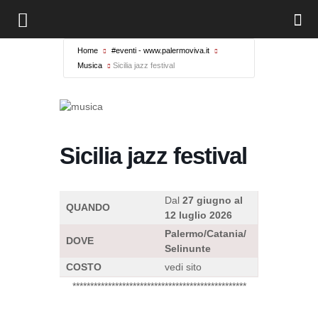
Home
#eventi - www.palermoviva.it
Musica
Sicilia jazz festival
Sicilia jazz festival
Dal
27 giugno al
QUANDO
12 luglio 2026
Palermo/Catania/
DOVE
Selinunte
COSTO
vedi sito
*************************************************