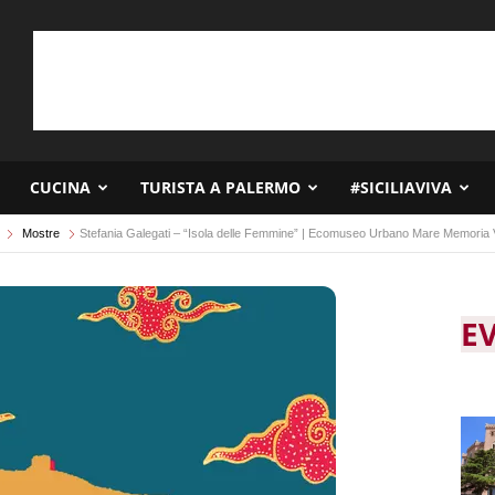
CUCINA
TURISTA A PALERMO
#SICILIAVIVA
Mostre
Stefania Galegati – “Isola delle Femmine” | Ecomuseo Urbano Mare Memoria 
E