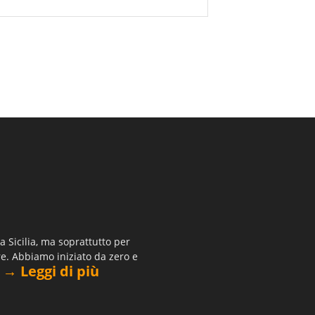
 Sicilia, ma soprattutto per
re. Abbiamo iniziato da zero e
→ Leggi di più
.