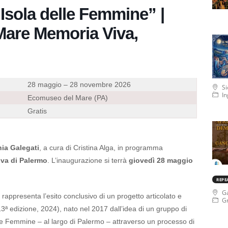
“Isola delle Femmine” |
are Memoria Viva,
28 maggio – 28 novembre 2026
Si
In
Ecomuseo del Mare (PA)
Gratis
nia Galegati
, a cura di Cristina Alga, in programma
va di Palermo
. L’inaugurazione si terrà
giovedì 28 maggio
REPE
Ga
rappresenta l’esito conclusivo di un progetto articolato e
Gr
13ª edizione, 2024), nato nel 2017 dall’idea di un gruppo di
le Femmine – al largo di Palermo – attraverso un processo di