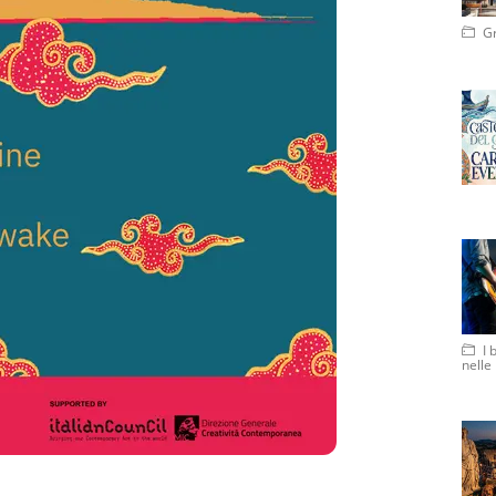
Gr
I 
nelle