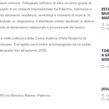
 bene comune. Sviluppato nell’arco di oltre un anno grazie al
EST
ampliato in un network internazionale tra Palermo, Indonesia e
MUS
unità attraverso residenze, workshop e momenti di ricerca. In
MA
include un ologramma, il
Manifesto infinito
declinato in diversi
Ga
tuendo la dimensione relazionale e processuale del lavoro.
Gr
rà nelle collezioni della Civica Galleria d’Arte Moderna di
omuseo. Il progetto sarà inoltre accompagnato da un public
TOR
cipativi fino all’autunno 2026.
A G
NOE
Gr
JOV
via Messina Marine -Palermo
Pa
d