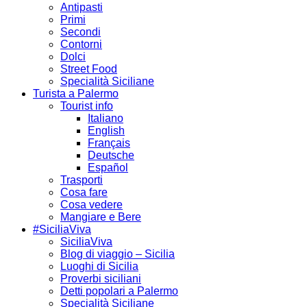
Antipasti
Primi
Secondi
Contorni
Dolci
Street Food
Specialità Siciliane
Turista a Palermo
Tourist info
Italiano
English
Français
Deutsche
Español
Trasporti
Cosa fare
Cosa vedere
Mangiare e Bere
#SiciliaViva
SiciliaViva
Blog di viaggio – Sicilia
Luoghi di Sicilia
Proverbi siciliani
Detti popolari a Palermo
Specialità Siciliane