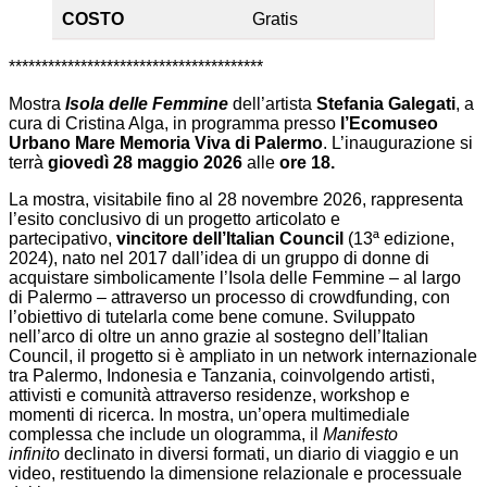
COSTO
Gratis
***************************************
Mostra
Isola delle Femmine
dell’artista
Stefania Galegati
, a
cura di Cristina Alga, in programma presso
l’Ecomuseo
Urbano Mare Memoria Viva di Palermo
. L’inaugurazione si
terrà
giovedì 28 maggio 2026
alle
ore 18.
La mostra, visitabile fino al 28 novembre 2026, rappresenta
l’esito conclusivo di un progetto articolato e
partecipativo,
vincitore dell’Italian Council
(13ª edizione,
2024), nato nel 2017 dall’idea di un gruppo di donne di
acquistare simbolicamente l’Isola delle Femmine – al largo
di Palermo – attraverso un processo di crowdfunding, con
l’obiettivo di tutelarla come bene comune. Sviluppato
nell’arco di oltre un anno grazie al sostegno dell’Italian
Council, il progetto si è ampliato in un network internazionale
tra Palermo, Indonesia e Tanzania, coinvolgendo artisti,
attivisti e comunità attraverso residenze, workshop e
momenti di ricerca. In mostra, un’opera multimediale
complessa che include un ologramma, il
Manifesto
infinito
declinato in diversi formati, un diario di viaggio e un
video, restituendo la dimensione relazionale e processuale