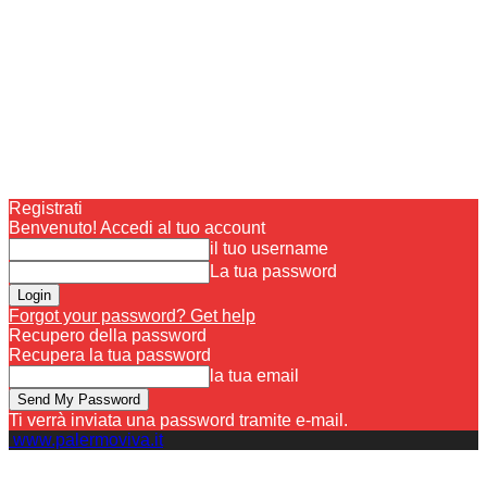
Registrati
Benvenuto! Accedi al tuo account
il tuo username
La tua password
Forgot your password? Get help
Recupero della password
Recupera la tua password
la tua email
Ti verrà inviata una password tramite e-mail.
www.palermoviva.it