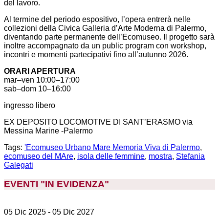
del lavoro.
Al termine del periodo espositivo, l’opera entrerà nelle
collezioni della Civica Galleria d’Arte Moderna di Palermo,
diventando parte permanente dell’Ecomuseo. Il progetto sarà
inoltre accompagnato da un public program con workshop,
incontri e momenti partecipativi fino all’autunno 2026.
ORARI APERTURA
mar–ven 10:00–17:00
sab–dom 10–16:00
ingresso libero
EX DEPOSITO LOCOMOTIVE DI SANT’ERASMO via
Messina Marine -Palermo
Tags:
'Ecomuseo Urbano Mare Memoria Viva di Palermo
,
ecomuseo del MAre
,
isola delle femmine
,
mostra
,
Stefania
Galegati
EVENTI "IN EVIDENZA
"
05 Dic 2025
- 05 Dic 2027