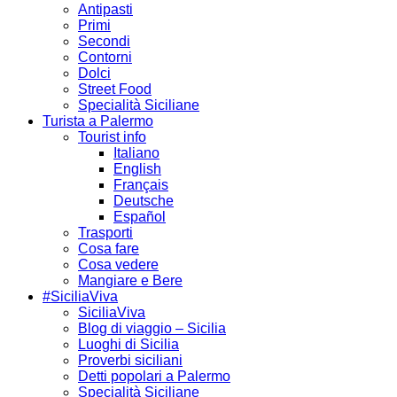
Antipasti
Primi
Secondi
Contorni
Dolci
Street Food
Specialità Siciliane
Turista a Palermo
Tourist info
Italiano
English
Français
Deutsche
Español
Trasporti
Cosa fare
Cosa vedere
Mangiare e Bere
#SiciliaViva
SiciliaViva
Blog di viaggio – Sicilia
Luoghi di Sicilia
Proverbi siciliani
Detti popolari a Palermo
Specialità Siciliane