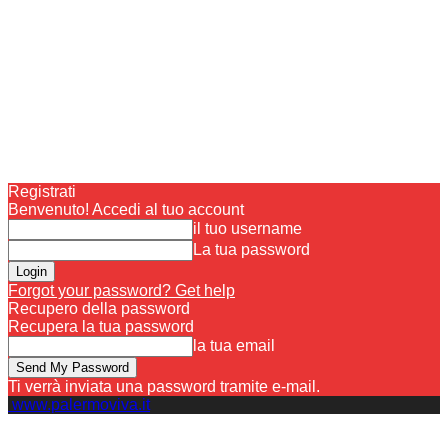
Registrati
Benvenuto! Accedi al tuo account
il tuo username
La tua password
Forgot your password? Get help
Recupero della password
Recupera la tua password
la tua email
Ti verrà inviata una password tramite e-mail.
www.palermoviva.it