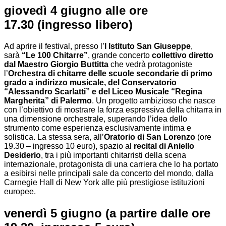
giovedì 4 giugno alle ore
17.30
(ingresso libero)
Ad aprire il festival, presso l’
I Istituto San Giuseppe
,
sarà
“Le 100 Chitarre”
, grande concerto
collettivo diretto
dal Maestro Giorgio Buttitta
che vedrà protagoniste
l’
Orchestra di chitarre delle scuole secondarie di primo
grado a indirizzo musicale, del Conservatorio
“Alessandro Scarlatti” e del Liceo Musicale “Regina
Margherita” di Palermo
. Un progetto ambizioso che nasce
con l’obiettivo di mostrare la forza espressiva della chitarra in
una dimensione orchestrale, superando l’idea dello
strumento come esperienza esclusivamente intima e
solistica. La stessa sera, all’
Oratorio di San Lorenzo
(ore
19.30 – ingresso 10 euro), spazio al
recital di Aniello
Desiderio
, tra i più importanti chitarristi della scena
internazionale, protagonista di una carriera che lo ha portato
a esibirsi nelle principali sale da concerto del mondo, dalla
Carnegie Hall di New York alle più prestigiose istituzioni
europee.
venerdì 5 giugno
(a partire dalle ore