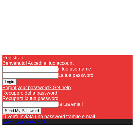
Registrati
Benvenuto! Accedi al tuo account
il tuo username
La tua password
Forgot your password? Get help
Recupero della password
Recupera la tua password
la tua email
Ti verrà inviata una password tramite e-mail.
www.palermoviva.it