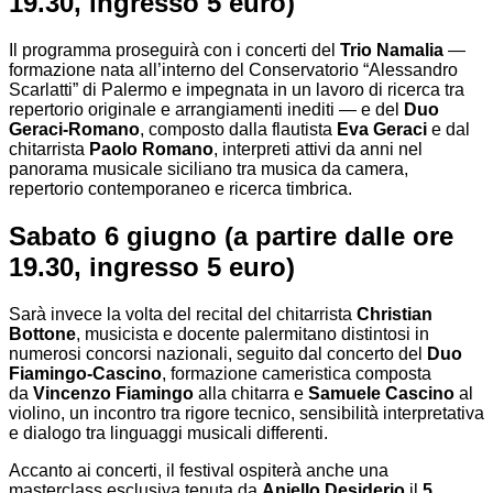
19.30, ingresso 5 euro)
Il programma proseguirà con i concerti del
Trio Namalia
—
formazione nata all’interno del Conservatorio “Alessandro
Scarlatti” di Palermo e impegnata in un lavoro di ricerca tra
repertorio originale e arrangiamenti inediti — e del
Duo
Geraci-Romano
, composto dalla flautista
Eva Geraci
e dal
chitarrista
Paolo Romano
, interpreti attivi da anni nel
panorama musicale siciliano tra musica da camera,
repertorio contemporaneo e ricerca timbrica.
Sabato 6 giugno
(a partire dalle ore
19.30, ingresso 5 euro)
Sarà invece la volta del recital del chitarrista
Christian
Bottone
, musicista e docente palermitano distintosi in
numerosi concorsi nazionali, seguito dal concerto del
Duo
Fiamingo-Cascino
, formazione cameristica composta
da
Vincenzo Fiamingo
alla chitarra e
Samuele Cascino
al
violino, un incontro tra rigore tecnico, sensibilità interpretativa
e dialogo tra linguaggi musicali differenti.
Accanto ai concerti, il festival ospiterà anche una
masterclass esclusiva tenuta da
Aniello Desiderio
il
5