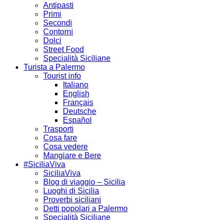
Antipasti
Primi
Secondi
Contorni
Dolci
Street Food
Specialità Siciliane
Turista a Palermo
Tourist info
Italiano
English
Français
Deutsche
Español
Trasporti
Cosa fare
Cosa vedere
Mangiare e Bere
#SiciliaViva
SiciliaViva
Blog di viaggio – Sicilia
Luoghi di Sicilia
Proverbi siciliani
Detti popolari a Palermo
Specialità Siciliane