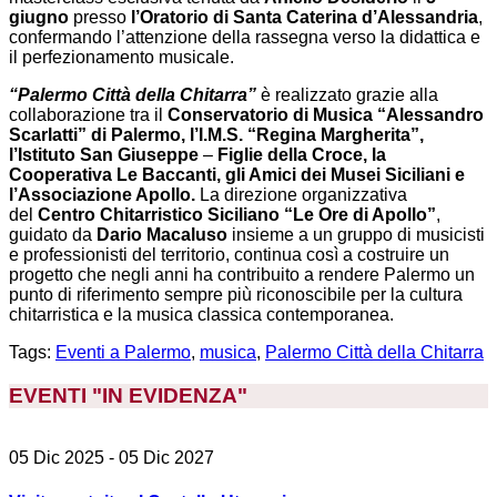
giugno
presso
l’Oratorio di
Santa Caterina d’Alessandria
,
confermando l’attenzione della rassegna verso la didattica e
il perfezionamento musicale.
“Palermo Città della Chitarra”
è realizzato grazie alla
collaborazione tra il
Conservatorio di Musica “Alessandro
Scarlatti” di Palermo, l’I.M.S. “Regina Margherita”,
l’Istituto San Giuseppe
–
Figlie della Croce, la
Cooperativa Le Baccanti, gli Amici dei Musei Siciliani e
l’Associazione Apollo.
La direzione organizzativa
del
Centro Chitarristico Siciliano “Le Ore di Apollo”
,
guidato da
Dario Macaluso
insieme a un gruppo di musicisti
e professionisti del territorio, continua così a costruire un
progetto che negli anni ha contribuito a rendere Palermo un
punto di riferimento sempre più riconoscibile per la cultura
chitarristica e la musica classica contemporanea.
Tags:
Eventi a Palermo
,
musica
,
Palermo Città della Chitarra
EVENTI "IN EVIDENZA
"
05 Dic 2025
- 05 Dic 2027