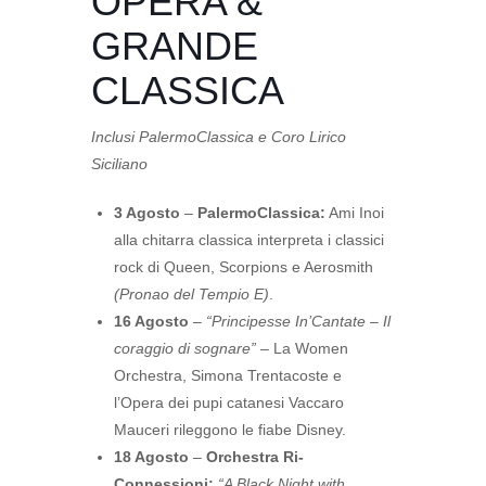
OPERA &
GRANDE
CLASSICA
Inclusi PalermoClassica e Coro Lirico
Siciliano
3 Agosto
–
PalermoClassica:
Ami Inoi
alla chitarra classica interpreta i classici
rock di Queen, Scorpions e Aerosmith
(Pronao del Tempio E)
.
16 Agosto
–
“Principesse In’Cantate – Il
coraggio di sognare”
– La Women
Orchestra, Simona Trentacoste e
l’Opera dei pupi catanesi Vaccaro
Mauceri rileggono le fiabe Disney.
18 Agosto
–
Orchestra Ri-
Connessioni:
“A Black Night with