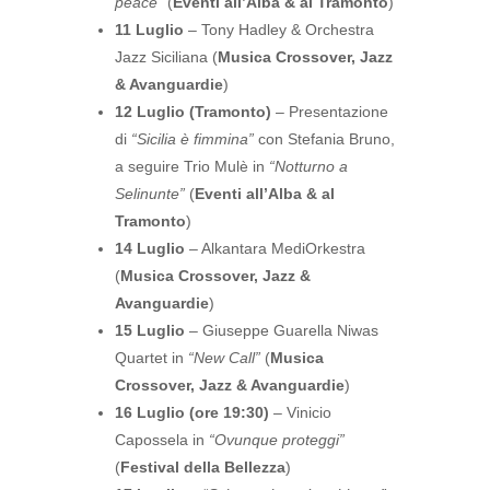
peace”
(
Eventi all’Alba & al Tramonto
)
11 Luglio
– Tony Hadley & Orchestra
Jazz Siciliana (
Musica Crossover, Jazz
& Avanguardie
)
12 Luglio (Tramonto)
– Presentazione
di
“Sicilia è fimmina”
con Stefania Bruno,
a seguire Trio Mulè in
“Notturno a
Selinunte”
(
Eventi all’Alba & al
Tramonto
)
14 Luglio
– Alkantara MediOrkestra
(
Musica Crossover, Jazz &
Avanguardie
)
15 Luglio
– Giuseppe Guarella Niwas
Quartet in
“New Call”
(
Musica
Crossover, Jazz & Avanguardie
)
16 Luglio (ore 19:30)
– Vinicio
Capossela in
“Ovunque proteggi”
(
Festival della Bellezza
)