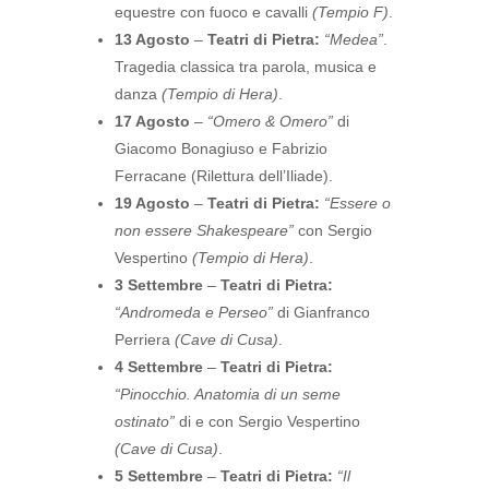
equestre con fuoco e cavalli
(Tempio F)
.
13 Agosto
–
Teatri di Pietra:
“Medea”
.
Tragedia classica tra parola, musica e
danza
(Tempio di Hera)
.
17 Agosto
–
“Omero & Omero”
di
Giacomo Bonagiuso e Fabrizio
Ferracane (Rilettura dell’Iliade).
19 Agosto
–
Teatri di Pietra:
“Essere o
non essere Shakespeare”
con Sergio
Vespertino
(Tempio di Hera)
.
3 Settembre
–
Teatri di Pietra:
“Andromeda e Perseo”
di Gianfranco
Perriera
(Cave di Cusa)
.
4 Settembre
–
Teatri di Pietra:
“Pinocchio. Anatomia di un seme
ostinato”
di e con Sergio Vespertino
(Cave di Cusa)
.
5 Settembre
–
Teatri di Pietra:
“Il