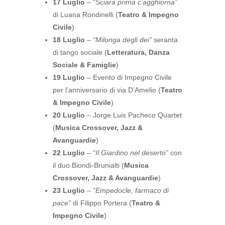
17 Luglio
–
“Sciara prima c’agghiorna”
di Luana Rondinelli (
Teatro & Impegno
Civile
)
18 Luglio
–
“Milonga degli dei”
seranta
di tango sociale (
Letteratura, Danza
Sociale & Famiglie
)
19 Luglio
– Evento di Impegno Civile
per l’anniversario di via D’Amelio (
Teatro
& Impegno Civile
)
20 Luglio
– Jorge Luis Pacheco Quartet
(
Musica Crossover, Jazz &
Avanguardie
)
22 Luglio
–
“Il Giardino nel deserto”
con
il duo Biondi-Brunialti (
Musica
Crossover, Jazz & Avanguardie
)
23 Luglio
–
“Empedocle, farmaco di
pace”
di Filippo Portera (
Teatro &
Impegno Civile
)