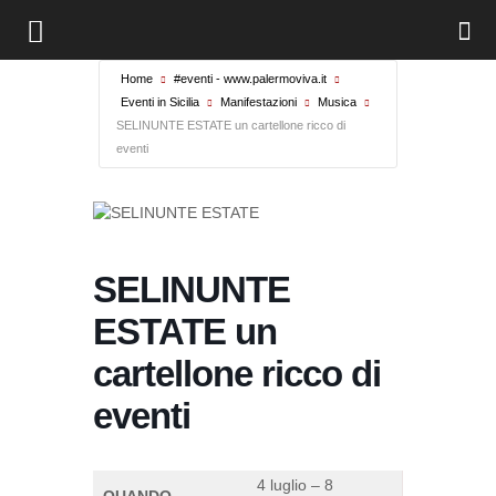
Home
#eventi - www.palermoviva.it
Eventi in Sicilia
Manifestazioni
Musica
SELINUNTE ESTATE un cartellone ricco di
eventi
SELINUNTE
ESTATE un
cartellone ricco di
eventi
4 luglio – 8