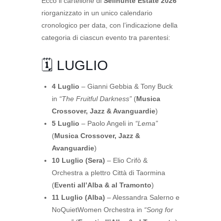
Ecco il cartellone di
Selinunte Estate 2026
riorganizzato in un unico calendario
cronologico per data, con l’indicazione della
categoria di ciascun evento tra parentesi:
🗓️ LUGLIO
4 Luglio
– Gianni Gebbia & Tony Buck
in
“The Fruitful Darkness”
(
Musica
Crossover, Jazz & Avanguardie
)
5 Luglio
– Paolo Angeli in
“Lema”
(
Musica Crossover, Jazz &
Avanguardie
)
10 Luglio (Sera)
– Elio Crifò &
Orchestra a plettro Città di Taormina
(
Eventi all’Alba & al Tramonto
)
11 Luglio (Alba)
– Alessandra Salerno e
NoQuietWomen Orchestra in
“Song for