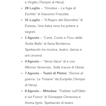
e Virgilio
(Tempio di Hera)
.
28 Luglio
–
“Orestea – La fuga di
Eschilo”
di Giacomo Frazzitta.
31 Luglio
–
“Il Regno del Disordine”
di
Extasia. Una fiaba nera tra potere e
segreti.
1 Agosto
–
“Canti, Cuntu e Focu della
Sicilia Bella”
di Ilaria Bordenca.
Spettacolo tra musica, teatro, danza e
arti circensi.
4 Agosto
–
“Verso Itaca”
di e con
Alfonso Veneroso. Sulle tracce di Ulisse.
7 Agosto
–
Teatri di Pietra:
“Donne di
guerra. Le Troiane”
da Euripide
(Tempio
di Hera)
.
8 Agosto
–
Mitodea:
“Trattato sull’Oblio
e sul Fuoco”
di Giuseppe Cimarosa e
Anima Ignis. Spettacolo di teatro