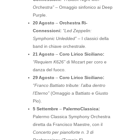
Orchestra”
– Omaggio sinfonico ai Deep
Purple.
20 Agosto
–
Orchestra Ri-
Connessioni:
“Led Zeppelin:
Symphonic Unledded”
– I classici della
band in chiave orchestrale.
21 Agosto
–
Coro Lirico Siciliano:
“Requiem K626”
di Mozart per coro e
danza del fuoco.
29 Agosto
–
Coro Lirico Siciliano:
“Franco Battiato tribute: l’alba dentro
l’Eterno”
(Omaggio a Battiato e Giusto
Pio).
5 Settembre
–
PalermoClassica:
Palermo Classica Symphony Orchestra
diretta da Francisco Maestre, con il
Concerto per pianoforte n. 3 di
Rachmaninov
(Tempio E)
.