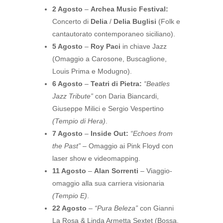
2 Agosto
–
Archea Music Festival:
Concerto di
Delia
/
Delia Buglisi
(Folk e
cantautorato contemporaneo siciliano).
5 Agosto
–
Roy Paci
in chiave Jazz
(Omaggio a Carosone, Buscaglione,
Louis Prima e Modugno).
6 Agosto
–
Teatri di Pietra:
“Beatles
Jazz Tribute”
con Daria Biancardi,
Giuseppe Milici e Sergio Vespertino
(Tempio di Hera)
.
7 Agosto
–
Inside Out:
“Echoes from
the Past”
– Omaggio ai Pink Floyd con
laser show e videomapping.
11 Agosto
–
Alan Sorrenti
– Viaggio-
omaggio alla sua carriera visionaria
(Tempio E)
.
22 Agosto
–
“Pura Beleza”
con Gianni
La Rosa & Linda Armetta Sextet (Bossa,