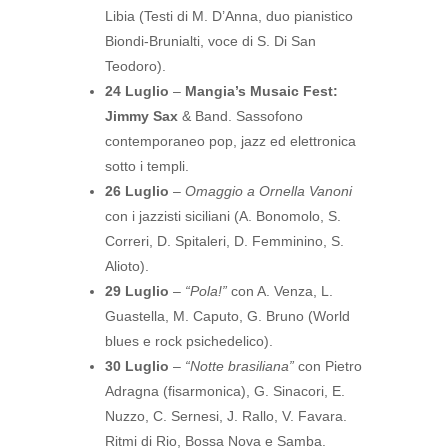
Libia (Testi di M. D’Anna, duo pianistico
Biondi-Brunialti, voce di S. Di San
Teodoro).
24 Luglio
–
Mangia’s Musaic Fest:
Jimmy Sax
& Band. Sassofono
contemporaneo pop, jazz ed elettronica
sotto i templi.
26 Luglio
–
Omaggio a Ornella Vanoni
con i jazzisti siciliani (A. Bonomolo, S.
Correri, D. Spitaleri, D. Femminino, S.
Alioto).
29 Luglio
–
“Pola!”
con A. Venza, L.
Guastella, M. Caputo, G. Bruno (World
blues e rock psichedelico).
30 Luglio
–
“Notte brasiliana”
con Pietro
Adragna (fisarmonica), G. Sinacori, E.
Nuzzo, C. Sernesi, J. Rallo, V. Favara.
Ritmi di Rio, Bossa Nova e Samba.