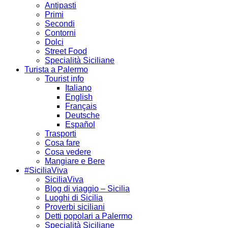
Antipasti
Primi
Secondi
Contorni
Dolci
Street Food
Specialità Siciliane
Turista a Palermo
Tourist info
Italiano
English
Français
Deutsche
Español
Trasporti
Cosa fare
Cosa vedere
Mangiare e Bere
#SiciliaViva
SiciliaViva
Blog di viaggio – Sicilia
Luoghi di Sicilia
Proverbi siciliani
Detti popolari a Palermo
Specialità Siciliane