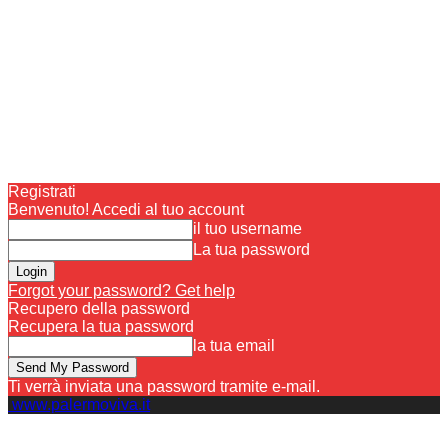
Registrati
Benvenuto! Accedi al tuo account
il tuo username
La tua password
Forgot your password? Get help
Recupero della password
Recupera la tua password
la tua email
Ti verrà inviata una password tramite e-mail.
www.palermoviva.it