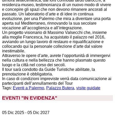
dimora settecentesca, dai forti connotati tardo barocchi, a
residenza-museo, testimonianza di un nuovo modo di vivere
e concepire gli spazi che non devono rimanere ancorati al
passato. Un laboratorio d’arte e di idee in continua
evoluzione, per una Palermo che mira a diventare una porta
aperta sul Mediterraneo, rinnovando la sua secolare
vocazione all’accoglienza e all’integrazione.
Un progetto visionario di Massimo Valsecchi che, insieme
alla moglie Francesca, ha acquistato il palazzo nel 2016,
avviando un lungo lavoro di restauro e riqualificazione e
collocando qui la personale collezione d’arte dal valore
inestimabile.
Attraverso le opere d’arte, avrete l’opportunità di immergervi
nella cultura e nella bellezza che hanno plasmato questo
luogo e la città nel corso dei secoli.
Il tour sarà condotto da Guide Turistiche abilitate, la
prenotazione è obbligatoria.
In caso di condizioni impreviste verrà data comunicazione ai
partecipanti dell’annullamento del Tour
Tags:
Eventi a Palermo
,
Palazzo Butera
,
visite guidate
EVENTI "IN EVIDENZA
"
05 Dic 2025
- 05 Dic 2027