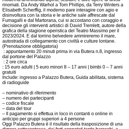
rinomati. Da Andy Warhol a Tom Phillips, da Terry Winters a
Elisabeth Scherffig, il moderno pare interagire con agio e
disinvoltura con la storia e le antiche sale affrescate dal
Fumagalli e dal Martorana, cui si accostano con coraggio e
decisione gli interventi artistici di David Tremlett, autore della
grafica della stagione operistica del Teatro Massimo per il
2023/2024. E dal torrino belvedere ammireremo il mare,
autostrada di collegamento con civiltà e culture lontane.
(Prenotazione obbligatoria)
: appuntamento 20 minuti prima in via Butera n.8, ingresso
dal portone del Palazzo
: 2 ore circa
: 15 euro adulti | 5 euro minori 8 – 17 anni | bimbi 0 – 7 anni
gratuiti
Include: ingresso a Palazzo Butera, Guida abilitata, sistema
di radioguide
– nominativo di riferimento
– numero dei partecipanti
– codice fiscale
– data del tour
– Il pagamento si effettua in loco in contanti o online in
anticipo per gruppi superiori a 4 persone
Oggi Palazzo Butera è il risultato della trasposizione di una