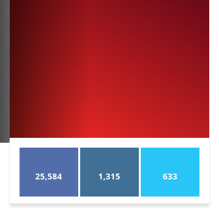
25,584
1,315
633