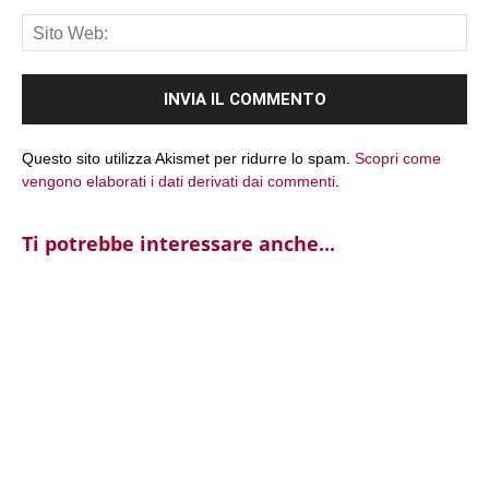
Sit
We
Questo sito utilizza Akismet per ridurre lo spam.
Scopri come
vengono elaborati i dati derivati dai commenti
.
Ti potrebbe interessare anche...