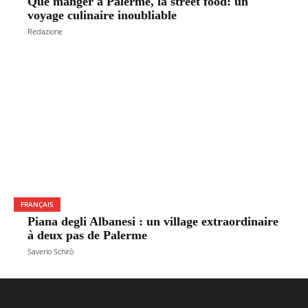
Que manger à Palerme, la street food: un
voyage culinaire inoubliable
Redazione
FRANÇAIS
Piana degli Albanesi : un village extraordinaire
à deux pas de Palerme
Saverio Schirò