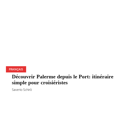
FRANÇAIS
Découvrir Palerme depuis le Port: itinéraire
simple pour croisiéristes
Saverio Schirò