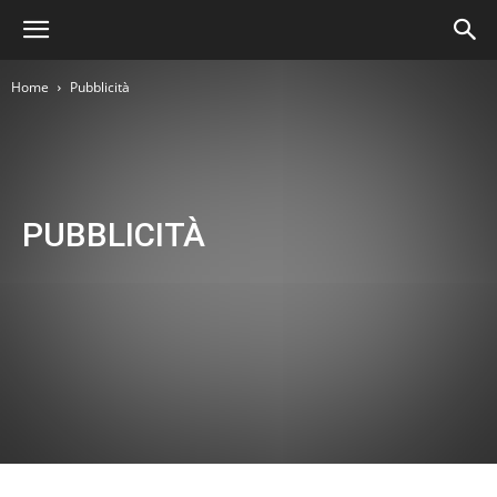
Home
Pubblicità
PUBBLICITÀ
Archivio
Attualità
Blog di palermoviva
Blog di viaggio - Sicilia
Conoscere Palermo
Curarsi a Palermo
Curiosità
Deutsch
English
Español
Français
Home
In Evidenza
Informazioni utili
Magazine
Natale in Sicilia
Notizie in Sanità
Opere d'Arte
Palermitanate
Palermo e dintorni
Palermo in tavola
Palermo Turistica
Pubblicità
Salute e Benessere
Servizi
SiciliaViva
Storia dello Scarrozzo