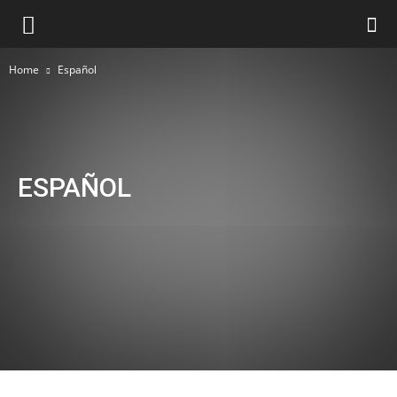
Home
Español
ESPAÑOL
Archivio
Attualità
Blog di palermoviva
Blog di viaggio - Sicilia
Conoscere Palermo
Curarsi a Palermo
Curiosità
Deutsch
English
Español
Français
Home
In Evidenza
Informazioni utili
Magazine
Natale in Sicilia
Notizie in Sanità
Opere d'Arte
Palermitanate
Palermo e dintorni
Palermo in tavola
Palermo Turistica
Pubblicità
Salute e Benessere
Servizi
SiciliaViva
Storia dello Scarrozzo