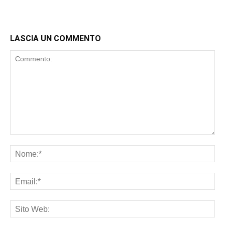
LASCIA UN COMMENTO
Commento:
No
Ema
Sit
We