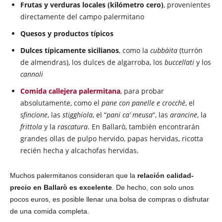
Frutas y verduras locales (kilómetro cero)
, provenientes
directamente del campo palermitano
Quesos y productos típicos
Dulces típicamente sicilianos
, como la
cubbàita
(turrón
de almendras), los dulces de algarroba, los
buccellati
y los
cannoli
Comida callejera palermitana
, para probar
absolutamente, como el
pane con panelle e crocchè
, el
sfincione
, las
stigghiola
, el “
pani ca’ meusa
“, las
arancine
, la
frittola
y la
rascatura
. En Ballarò, también encontrarán
grandes ollas de pulpo hervido, papas hervidas, ricotta
recién hecha y alcachofas hervidas.
Muchos palermitanos consideran que la
relación calidad-
precio en Ballarò es excelente
. De hecho, con solo unos
pocos euros, es posible llenar una bolsa de compras o disfrutar
de una comida completa.