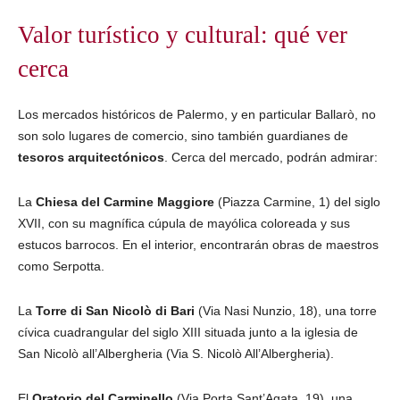
Valor turístico y cultural: qué ver
cerca
Los mercados históricos de Palermo, y en particular Ballarò, no
son solo lugares de comercio, sino también guardianes de
tesoros arquitectónicos
. Cerca del mercado, podrán admirar:
La
Chiesa del Carmine Maggiore
(Piazza Carmine, 1) del siglo
XVII, con su magnífica cúpula de mayólica coloreada y sus
estucos barrocos. En el interior, encontrarán obras de maestros
como Serpotta.
La
Torre di San Nicolò di Bari
(Via Nasi Nunzio, 18), una torre
cívica cuadrangular del siglo XIII situada junto a la iglesia de
San Nicolò all’Albergheria (Via S. Nicolò All’Albergheria).
El
Oratorio del Carminello
(Via Porta Sant’Agata, 19), una