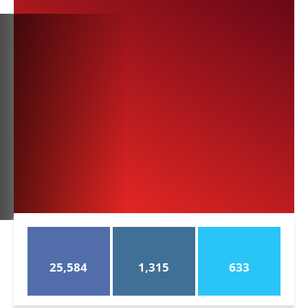
25,584
1,315
633