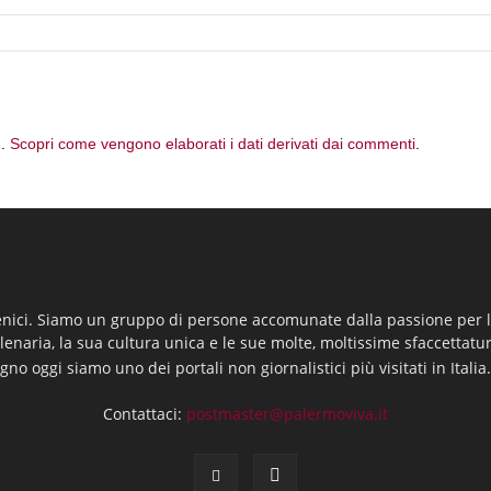
m.
Scopri come vengono elaborati i dati derivati dai commenti
.
enici. Siamo un gruppo di persone accomunate dalla passione per la
llenaria, la sua cultura unica e le sue molte, moltissime sfaccettatu
gno oggi siamo uno dei portali non giornalistici più visitati in Italia
Contattaci:
postmaster@palermoviva.it