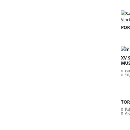
POR
XV 
MUS
Pa
10,
TOR
Pa
Gr