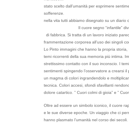
stato scelto dall’umanità per esprimere sentime
sofferenze. Il cuore è pi
nella vita tutti abbiamo disegnat
Il cuore segno “infantile” diventa per l
di fabbrica. Si tratta di un lavoro iniziato par
frammentazione corporea all’uso dei singoli c
Lo Pinto immagini che hanno la propria storia,
temi ricorrenti della sua memoria più intima. I
strettissimo contatto con il suo inconscio. I te
sentimenti spingendo l’osservatore a crearsi il 
un magma di colori ingrandendolo e moltiplicandol
tecnica. Colori accesi, sfondi sfavillanti rendon
dolore catartico. ” Cuori colmi di gioia” e ” Cuor
Oltre ad essere un simbolo iconico, il cuore rap
e le sue diverse epoche. Un viaggio che ci perm
hanno plasmato l’umanità nel corso dei secoli.