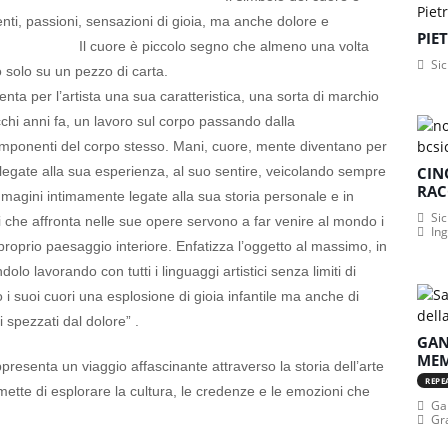
nti, passioni, sensazioni di gioia, ma anche dolore e
PIE
ccolo segno che almeno una volta
Sic
o su un diario o solo su un pezzo di carta.
’artista una sua caratteristica, una sorta di marchio
ecchi anni fa, un lavoro sul corpo passando dalla
omponenti del corpo stesso. Mani, cuore, mente diventano per
 legate alla sua esperienza, al suo sentire, veicolando sempre
CIN
RAC
mmagini intimamente legate alla sua storia personale e in
Sic
mi che affronta nelle sue opere servono a far venire al mondo i
In
proprio paesaggio interiore. Enfatizza l’oggetto al massimo, in
o lavorando con tutti i linguaggi artistici senza limiti di
o i suoi cuori una esplosione di gioia infantile ma anche di
i spezzati dal dolore” .
GAN
MEM
presenta un viaggio affascinante attraverso la storia dell’arte
REPE
ette di esplorare la cultura, le credenze e le emozioni che
Gan
Gr