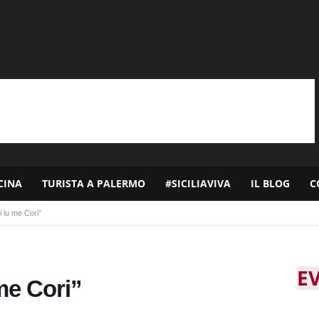
CINA
TURISTA A PALERMO
#SICILIAVIVA
IL BLOG
C
i lu me Cori”
E
me Cori”