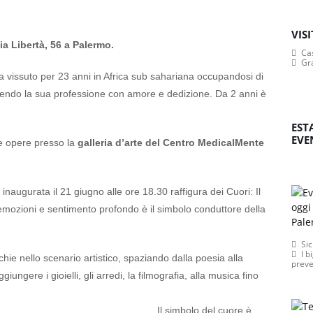
VIS
ia Libertà, 56 a Palermo.
Cas
Gr
a vissuto per 23 anni in Africa sub sahariana occupandosi di
lgendo la sua professione con amore e dedizione. Da 2 anni è
EST
EVE
e opere presso la
galleria d’arte del Centro MedicalMente
 inaugurata il 21 giugno alle ore 18.30 raffigura dei Cuori: Il
emozioni e sentimento profondo è il simbolo conduttore della
Sic
I b
chie nello scenario artistico, spaziando dalla poesia alla
preve
giungere i gioielli, gli arredi, la filmografia, alla musica fino
 simbolo del cuore è