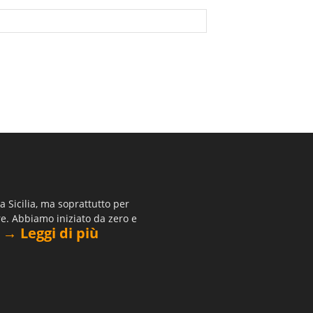
 Sicilia, ma soprattutto per
re. Abbiamo iniziato da zero e
→ Leggi di più
.