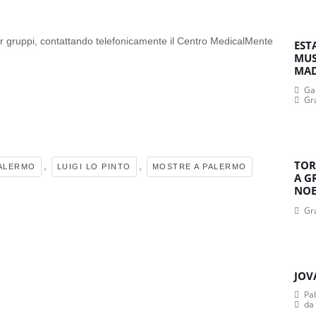
er gruppi, contattando telefonicamente il Centro MedicalMente
EST
MUS
MA
Gan
Gr
TOR
,
,
PALERMO
LUIGI LO PINTO
MOSTRE A PALERMO
A G
NOE
Gr
JOV
Pa
da