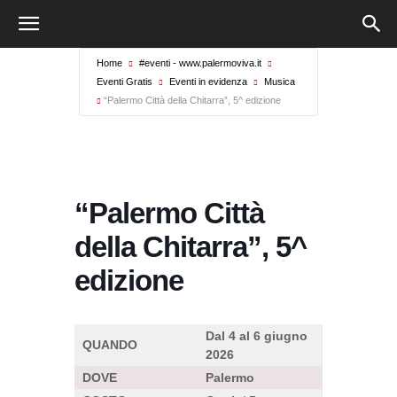
Home
#eventi - www.palermoviva.it
Eventi Gratis
Eventi in evidenza
Musica
“Palermo Città della Chitarra”, 5^ edizione
“Palermo Città
della Chitarra”, 5^
edizione
Dal 4 al 6 giugno
QUANDO
2026
DOVE
Palermo