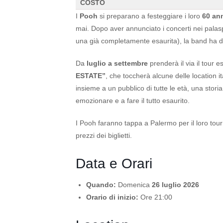
COSTO
I
Pooh
si preparano a festeggiare i loro
60 ann
mai. Dopo aver annunciato i concerti nei palas
una già completamente esaurita), la band ha de
Da
luglio a settembre
prenderà il via il tour e
ESTATE”
, che toccherà alcune delle location i
insieme a un pubblico di tutte le età, una stor
emozionare e a fare il tutto esaurito.
I Pooh faranno tappa a Palermo per il loro tour es
prezzi dei biglietti.
Data e Orari
Quando:
Domenica
26 luglio 2026
Orario di inizio:
Ore 21:00