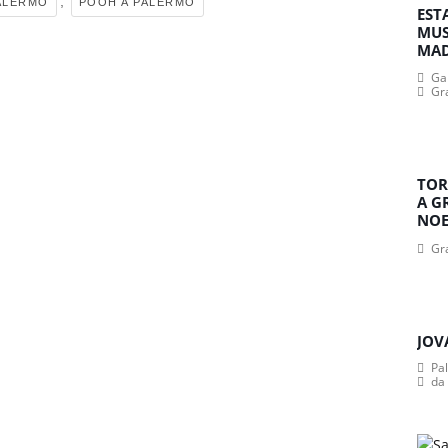
,
PALERMO
POOH A PALERMO
EST
MUS
MA
Gan
Gr
TOR
A G
NOE
Gr
JOV
Pa
da