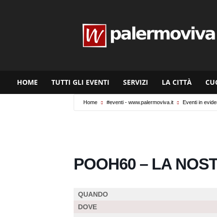
www.palermoviva.it
HOME
TUTTI GLI EVENTI
SERVIZI
LA CITTÀ
CU
Home
#eventi - www.palermoviva.it
Eventi in evid
POOH60 – LA NOST
QUANDO
DOVE