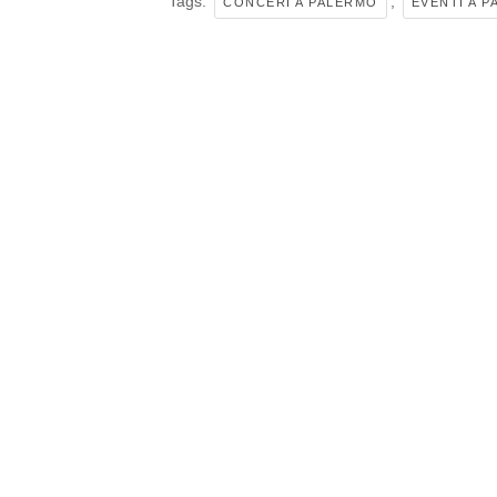
Tags:
,
CONCERI A PALERMO
EVENTI A 