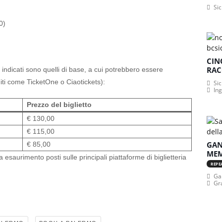
Sic
0)
CIN
RAC
ti indicati sono quelli di base, a cui potrebbero essere
uiti come TicketOne o Ciaotickets):
Sic
In
Prezzo del biglietto
€ 130,00
€ 115,00
GAN
€ 85,00
MEM
 a esaurimento posti sulle principali piattaforme di biglietteria
REPE
Gan
Gr