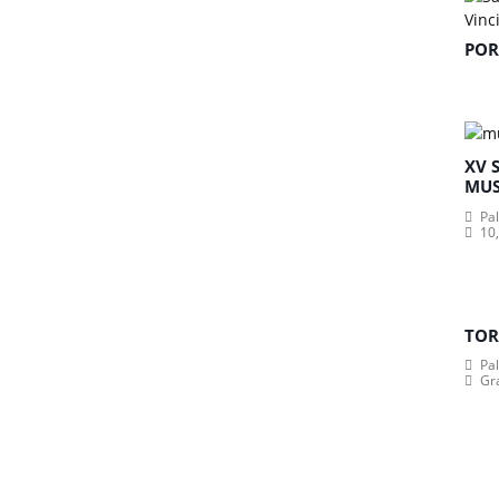
POR
XV 
MUS
Pa
10,
TOR
Pa
Gr