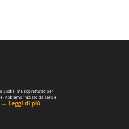
 Sicilia, ma soprattutto per
re. Abbiamo iniziato da zero e
→ Leggi di più
.