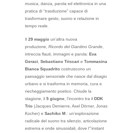
musica, danza, parola ed elettronica in una
pratica di “trasduzione” capace di
trasformare gesto, suono e relazione in
tempo reale.
Il
29 maggio
un’altra nuova
produzione,
Ricordo del Giardino Grande
,
intreccia flauti, immagini e parola:
Eva
Geraci
,
Sebastiano Triscari
e
Tommasina
Bianca Squadrito
costruiscono un
paesaggio sensoriale che nasce dal disagio
urbano e si trasforma in memoria, cura e
riecheggiamento poetico. Chiude la
stagione, il
5 giugno
, l’incontro tra il
DDK
Trio
(Jacques Demierre, Axel Dörner, Jonas
Kocher) e
Sachiko M
.: un’esplorazione
radicale del suono tra silenzio, articolazione
estrema e onde sinusoidali, dove l’“instant