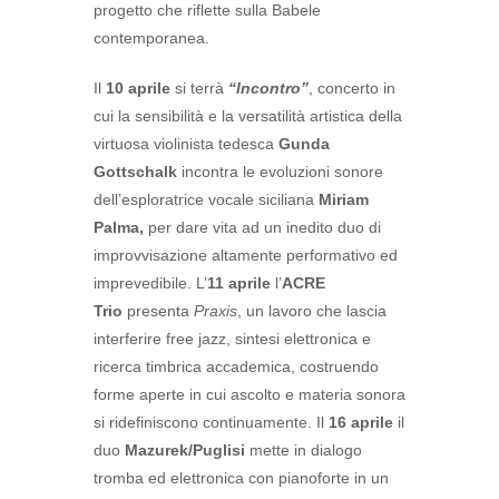
progetto che riflette sulla Babele
contemporanea.
Il
10 aprile
si terrà
“Incontro”
, concerto in
cui la sensibilità e la versatilità artistica della
virtuosa violinista tedesca
Gunda
Gottschalk
incontra le evoluzioni sonore
dell’esploratrice vocale siciliana
Miriam
Palma,
per dare vita ad un inedito duo di
improvvisazione altamente performativo ed
imprevedibile. L’
11 aprile
l’
ACRE
Trio
presenta
Praxis
, un lavoro che lascia
interferire free jazz, sintesi elettronica e
ricerca timbrica accademica, costruendo
forme aperte in cui ascolto e materia sonora
si ridefiniscono continuamente. Il
16 aprile
il
duo
Mazurek/Puglisi
mette in dialogo
tromba ed elettronica con pianoforte in un