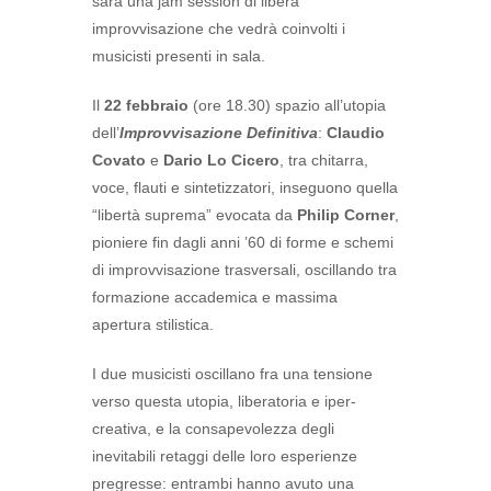
sarà una jam session di libera
improvvisazione che vedrà coinvolti i
musicisti presenti in sala.
Il
22 febbraio
(ore 18.30) spazio all’utopia
dell’
Improvvisazione Definitiva
:
Claudio
Covato
e
Dario Lo Cicero
, tra chitarra,
voce, flauti e sintetizzatori, inseguono quella
“libertà suprema” evocata da
Philip Corner
,
pioniere fin dagli anni ’60 di forme e schemi
di improvvisazione trasversali, oscillando tra
formazione accademica e massima
apertura stilistica.
I due musicisti oscillano fra una tensione
verso questa utopia, liberatoria e iper-
creativa, e la consapevolezza degli
inevitabili retaggi delle loro esperienze
pregresse: entrambi hanno avuto una