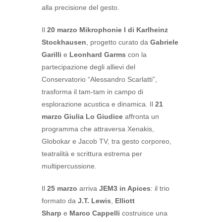
alla precisione del gesto.
Il
20 marzo
Mikrophonie I di Karlheinz
Stockhausen
, progetto curato da
Gabriele
Garilli
e
Leonhard Garms
con la
partecipazione degli allievi del
Conservatorio “Alessandro Scarlatti”,
trasforma il tam-tam in campo di
esplorazione acustica e dinamica. Il
21
marzo Giulia Lo Giudice
affronta un
programma che attraversa Xenakis,
Globokar e Jacob TV, tra gesto corporeo,
teatralità e scrittura estrema per
multipercussione.
Il
25 marzo
arriva
JEM3 in Apices
: il trio
formato da
J.T. Lewis
,
Elliott
Sharp
e
Marco Cappelli
costruisce una