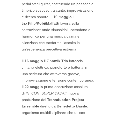
pedal steel guitar, costruendo un paesaggio
timbrico sospeso tra canto, improvvisazione
e ricerca sonora. Il
10 maggio
il
trio
Filip/Kobi/Malfatti
lavora sulla
sottrazione: onde sinusoidali, sassofono e
harmonica per una musica calma e
silenziosa che trasforma l’ascolto in
un’esperienza percettiva estrema.
Il
16 maggio
il
Gnomik Trio
intreccia
chitarra elettrica, pianoforte e batteria in
una scrittura che attraversa groove,
improvvisazione e tensione contemporanea.
Il
22 maggio
prima esecuzione assoluta
di
IN_CON_SUPER DADA!!
, nuova
produzione del
Transduction Project
Ensemble
diretto da
Benedetto Basile
:
organismo multidisciplinare che unisce