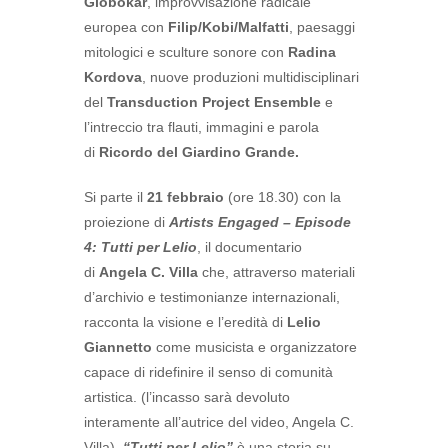
Globokar
, improvvisazione radicale
europea con
Filip/Kobi/Malfatti
, paesaggi
mitologici e sculture sonore con
Radina
Kordova
, nuove produzioni multidisciplinari
del
Transduction Project Ensemble
e
l’intreccio tra flauti, immagini e parola
di
Ricordo del Giardino Grande.
Si parte il
21 febbraio
(ore 18.30) con la
proiezione di
Artists Engaged – Episode
4: Tutti per Lelio
, il documentario
di
Angela C. Villa
che, attraverso materiali
d’archivio e testimonianze internazionali,
racconta la visione e l’eredità di
Lelio
Giannetto
come musicista e organizzatore
capace di ridefinire il senso di comunità
artistica. (l’incasso sarà devoluto
interamente all’autrice del video, Angela C.
Villa).
“Tutti per Lelio”
è una storia su