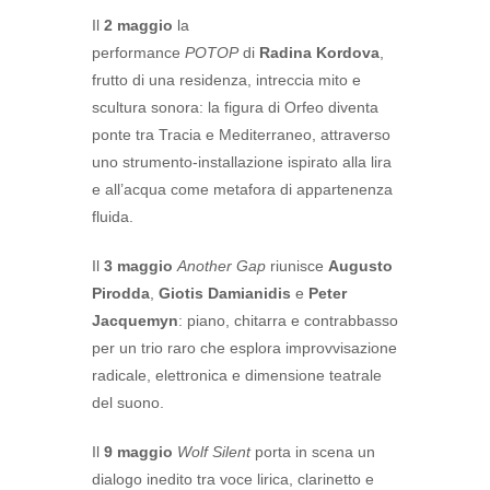
Il
2 maggio
la
performance
POTOP
di
Radina Kordova
,
frutto di una residenza, intreccia mito e
scultura sonora: la figura di Orfeo diventa
ponte tra Tracia e Mediterraneo, attraverso
uno strumento-installazione ispirato alla lira
e all’acqua come metafora di appartenenza
fluida.
Il
3 maggio
Another Gap
riunisce
Augusto
Pirodda
,
Giotis Damianidis
e
Peter
Jacquemyn
: piano, chitarra e contrabbasso
per un trio raro che esplora improvvisazione
radicale, elettronica e dimensione teatrale
del suono.
Il
9 maggio
Wolf Silent
porta in scena un
dialogo inedito tra voce lirica, clarinetto e