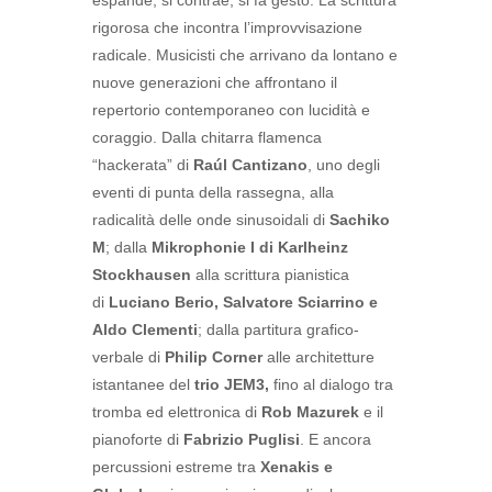
espande, si contrae, si fa gesto. La scrittura
rigorosa che incontra l’improvvisazione
radicale. Musicisti che arrivano da lontano e
nuove generazioni che affrontano il
repertorio contemporaneo con lucidità e
coraggio. Dalla chitarra flamenca
“hackerata” di
Raúl Cantizano
, uno degli
eventi di punta della rassegna, alla
radicalità delle onde sinusoidali di
Sachiko
M
; dalla
Mikrophonie I di Karlheinz
Stockhausen
alla scrittura pianistica
di
Luciano Berio, Salvatore Sciarrino e
Aldo Clementi
; dalla partitura grafico-
verbale di
Philip Corner
alle architetture
istantanee del
trio JEM3,
fino al dialogo tra
tromba ed elettronica di
Rob Mazurek
e il
pianoforte di
Fabrizio Puglisi
. E ancora
percussioni estreme tra
Xenakis e