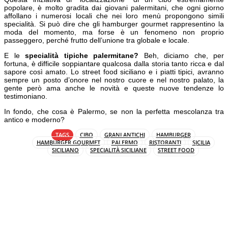
popolare, è molto gradita dai giovani palermitani, che ogni giorno
affollano i numerosi locali che nei loro menù propongono simili
specialità. Si può dire che gli hamburger gourmet rappresentino la
moda del momento, ma forse è un fenomeno non proprio
passeggero, perché frutto dell’unione tra globale e locale.
E le
specialità tipiche palermitane?
Beh, diciamo che, per
fortuna, è difficile soppiantare qualcosa dalla storia tanto ricca e dal
sapore così amato. Lo street food siciliano e i piatti tipici, avranno
sempre un posto d’onore nel nostro cuore e nel nostro palato, la
gente però ama anche le novità e queste nuove tendenze lo
testimoniano.
In fondo, che cosa è Palermo, se non la perfetta mescolanza tra
antico e moderno?
TAGS
CIBO
GRANI ANTICHI
HAMBURGER
HAMBURGER GOURMET
PALERMO
RISTORANTI
SICILIA
SICILIANO
SPECIALITÀ SICILIANE
STREET FOOD