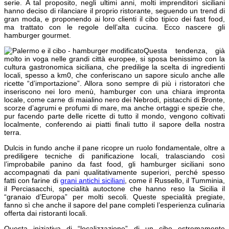
serie. A tal proposito, negli ultimi anni, molti imprenditori siciliani
hanno deciso di rilanciare il proprio ristorante, seguendo un trend di
gran moda, e proponendo ai loro clienti il cibo tipico dei fast food,
ma trattato con le regole dell’alta cucina. Ecco nascere gli
hamburger gourmet.
Questa tendenza, già
molto in voga nelle grandi città europee, si sposa benissimo con la
cultura gastronomica siciliana, che predilige la scelta di ingredienti
locali, spesso a km0, che conferiscano un sapore siculo anche alle
ricette “d’importazione”. Allora sono sempre di più i ristoratori che
inseriscono nei loro menù, hamburger con una chiara impronta
locale, come carne di maialino nero dei Nebrodi, pistacchi di Bronte,
scorze d’agrumi e profumi di mare, ma anche ortaggi e spezie che,
pur facendo parte delle ricette di tutto il mondo, vengono coltivati
localmente, conferendo ai piatti finali tutto il sapore della nostra
terra.
Dulcis in fundo anche il pane ricopre un ruolo fondamentale, oltre a
prediligere tecniche di panificazione locali, tralasciando così
l’improbabile panino da fast food, gli hamburger siciliani sono
accompagnati da pani qualitativamente superiori, perché spesso
fatti con farine di
grani antichi siciliani
, come il Russello, il Tumminia,
il Perciasacchi, specialità autoctone che hanno reso la Sicilia il
“granaio d’Europa” per molti secoli. Queste specialità pregiate,
fanno sì che anche il sapore del pane completi l’esperienza culinaria
offerta dai ristoranti locali.
Questa iniziativa di “localizzazione” di un cibo estremamente