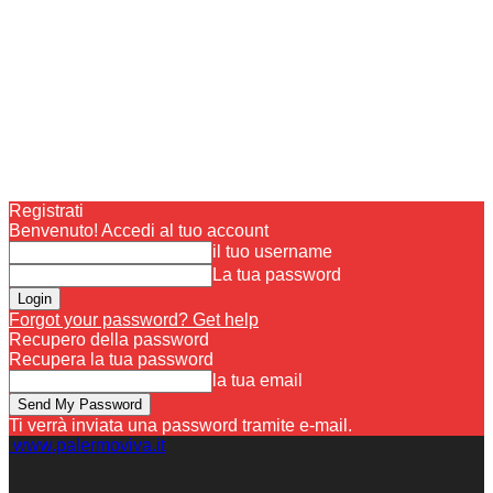
Registrati
Benvenuto! Accedi al tuo account
il tuo username
La tua password
Forgot your password? Get help
Recupero della password
Recupera la tua password
la tua email
Ti verrà inviata una password tramite e-mail.
www.palermoviva.it