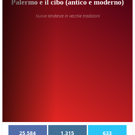
Palermo e il cibo (antico e moderno)
Nuove tendenze in vecchie tradizioni
25,584
1,315
633