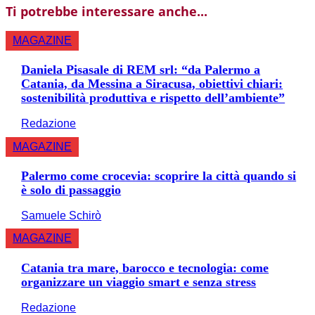
Ti potrebbe interessare anche...
MAGAZINE
Daniela Pisasale di REM srl: “da Palermo a
Catania, da Messina a Siracusa, obiettivi chiari:
sostenibilità produttiva e rispetto dell’ambiente”
Redazione
MAGAZINE
Palermo come crocevia: scoprire la città quando si
è solo di passaggio
Samuele Schirò
MAGAZINE
Catania tra mare, barocco e tecnologia: come
organizzare un viaggio smart e senza stress
Redazione