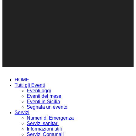
HOME
Tutti gli Eventi
Eventi oggi
Eventi del mese
Eventi in Sicilia
Segnala un evento
Servizi
Numeri di Emergenza
Servizi sanitari
Informazioni utili
Servizi Comunali