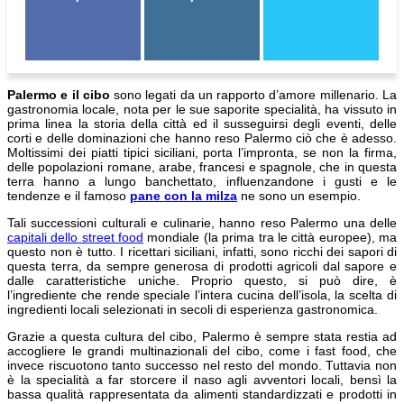
Palermo e il cibo
sono legati da un rapporto d’amore millenario. La
gastronomia locale, nota per le sue saporite specialità, ha vissuto in
prima linea la storia della città ed il susseguirsi degli eventi, delle
corti e delle dominazioni che hanno reso Palermo ciò che è adesso.
Moltissimi dei piatti tipici siciliani, porta l’impronta, se non la firma,
delle popolazioni romane, arabe, francesi e spagnole, che in questa
terra hanno a lungo banchettato, influenzandone i gusti e le
tendenze e il famoso
pane con la milza
ne sono un esempio.
Tali successioni culturali e culinarie, hanno reso Palermo una delle
capitali dello street food
mondiale (la prima tra le città europee), ma
questo non è tutto. I ricettari siciliani, infatti, sono ricchi dei sapori di
questa terra, da sempre generosa di prodotti agricoli dal sapore e
dalle caratteristiche uniche. Proprio questo, si può dire, è
l’ingrediente che rende speciale l’intera cucina dell’isola, la scelta di
ingredienti locali selezionati in secoli di esperienza gastronomica.
Grazie a questa cultura del cibo, Palermo è sempre stata restia ad
accogliere le grandi multinazionali del cibo, come i fast food, che
invece riscuotono tanto successo nel resto del mondo. Tuttavia non
è la specialità a far storcere il naso agli avventori locali, bensì la
bassa qualità rappresentata da alimenti standardizzati e prodotti in