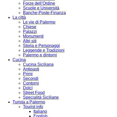
Forze dell’Ordine
Scuole e Università
Banche-Poste-Finanza
La città
Le vie di Palermo
Chiese
Palazzi
Monumenti
Altri siti
Storia e Personaggi
Leggende e Tradizioni
Palermo e dintorni
Cucina
Cucina Siciliana
Antipasti
Primi
Secondi
Contorni
Dolci
Street Food
Specialità Siciliane
Turista a Palermo
Tourist info
Italiano
English