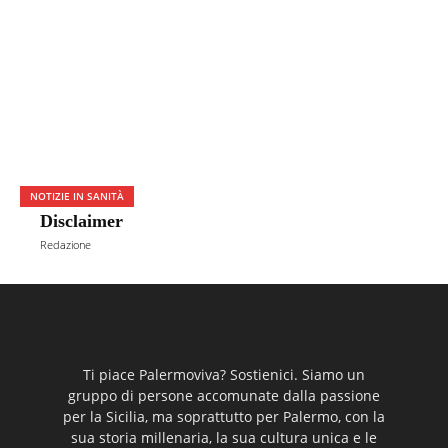
NOTIZIE IN SANITÀ
Disclaimer
Redazione
Ti piace Palermoviva? Sostienici. Siamo un
gruppo di persone accomunate dalla passione
per la Sicilia, ma soprattutto per Palermo, con la
sua storia millenaria, la sua cultura unica e le