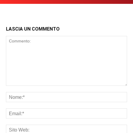
LASCIA UN COMMENTO
Commento:
No
Ema
Sit