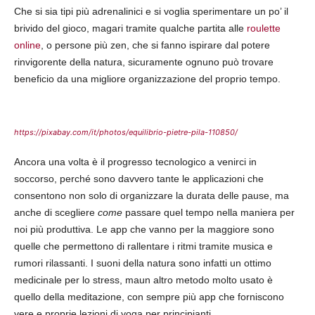
Che si sia tipi più adrenalinici e si voglia sperimentare un po’ il
brivido del gioco, magari tramite qualche partita alle
roulette
online
, o persone più zen, che si fanno ispirare dal potere
rinvigorente della natura, sicuramente ognuno può trovare
beneficio da una migliore organizzazione del proprio tempo.
https://pixabay.com/it/photos/equilibrio-pietre-pila-110850/
Ancora una volta è il progresso tecnologico a venirci in
soccorso, perché sono davvero tante le applicazioni che
consentono non solo di organizzare la durata delle pause, ma
anche di scegliere
come
passare quel tempo nella maniera per
noi più produttiva. Le app che vanno per la maggiore sono
quelle che permettono di rallentare i ritmi tramite musica e
rumori rilassanti. I suoni della natura sono infatti un ottimo
medicinale per lo stress, maun altro metodo molto usato è
quello della meditazione, con sempre più app che forniscono
vere e proprie lezioni di yoga per principianti.