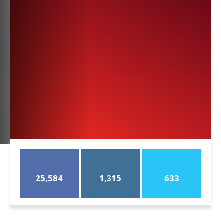
25,584
1,315
633