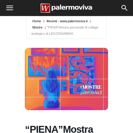
Home
#eventi - www.palermoviva.it
Mostre
“PIENA”Mostra personale di collage
analogico di LEGODISABINA
“PIENA”Mostra