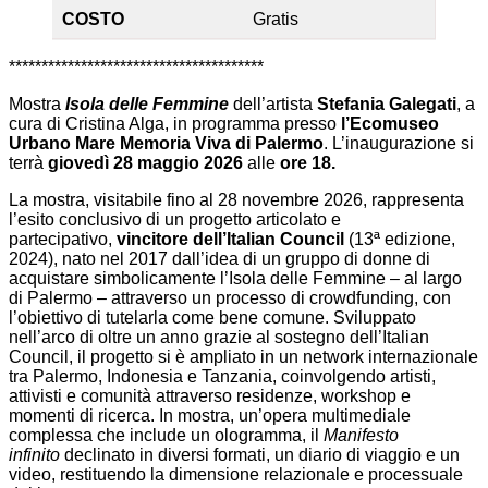
COSTO
Gratis
***************************************
Mostra
Isola delle Femmine
dell’artista
Stefania Galegati
, a
cura di Cristina Alga, in programma presso
l’Ecomuseo
Urbano Mare Memoria Viva di Palermo
. L’inaugurazione si
terrà
giovedì 28 maggio 2026
alle
ore 18.
La mostra, visitabile fino al 28 novembre 2026, rappresenta
l’esito conclusivo di un progetto articolato e
partecipativo,
vincitore dell’Italian Council
(13ª edizione,
2024), nato nel 2017 dall’idea di un gruppo di donne di
acquistare simbolicamente l’Isola delle Femmine – al largo
di Palermo – attraverso un processo di crowdfunding, con
l’obiettivo di tutelarla come bene comune. Sviluppato
nell’arco di oltre un anno grazie al sostegno dell’Italian
Council, il progetto si è ampliato in un network internazionale
tra Palermo, Indonesia e Tanzania, coinvolgendo artisti,
attivisti e comunità attraverso residenze, workshop e
momenti di ricerca. In mostra, un’opera multimediale
complessa che include un ologramma, il
Manifesto
infinito
declinato in diversi formati, un diario di viaggio e un
video, restituendo la dimensione relazionale e processuale