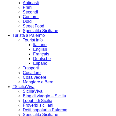
Antipasti
Primi
Secondi
Contorni
Dolci
Street Food
Specialità Siciliane
Turista a Palermo
Tourist info
Italiano
English
Français
Deutsche
Español
Trasporti
Cosa fare
Cosa vedere
Mangiare e Bere
#SiciliaViva
SiciliaViva
Blog di viaggio – Sicilia
Luoghi di Sicilia
Proverbi siciliani
Detti popolari a Palermo
Specialità Siciliane