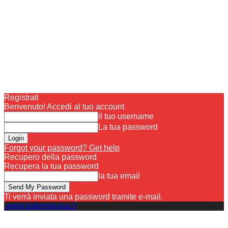
Registrati
Benvenuto! Accedi al tuo account
il tuo username
La tua password
Forgot your password? Get help
Recupero della password
Recupera la tua password
la tua email
Ti verrà inviata una password tramite e-mail.
www.palermoviva.it