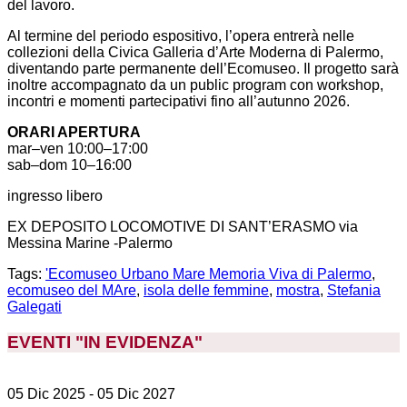
del lavoro.
Al termine del periodo espositivo, l’opera entrerà nelle
collezioni della Civica Galleria d’Arte Moderna di Palermo,
diventando parte permanente dell’Ecomuseo. Il progetto sarà
inoltre accompagnato da un public program con workshop,
incontri e momenti partecipativi fino all’autunno 2026.
ORARI APERTURA
mar–ven 10:00–17:00
sab–dom 10–16:00
ingresso libero
EX DEPOSITO LOCOMOTIVE DI SANT’ERASMO via
Messina Marine -Palermo
Tags:
'Ecomuseo Urbano Mare Memoria Viva di Palermo
,
ecomuseo del MAre
,
isola delle femmine
,
mostra
,
Stefania
Galegati
EVENTI "IN EVIDENZA
"
05 Dic 2025
- 05 Dic 2027