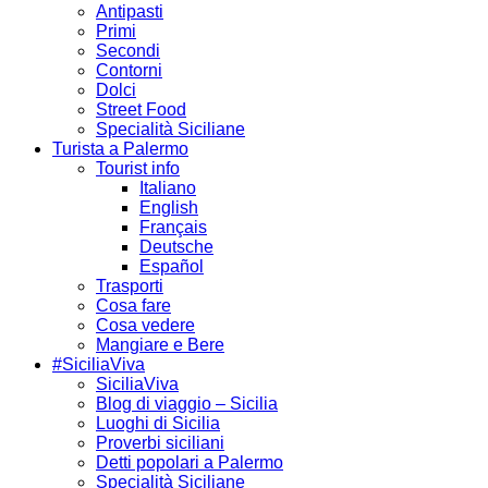
Antipasti
Primi
Secondi
Contorni
Dolci
Street Food
Specialità Siciliane
Turista a Palermo
Tourist info
Italiano
English
Français
Deutsche
Español
Trasporti
Cosa fare
Cosa vedere
Mangiare e Bere
#SiciliaViva
SiciliaViva
Blog di viaggio – Sicilia
Luoghi di Sicilia
Proverbi siciliani
Detti popolari a Palermo
Specialità Siciliane