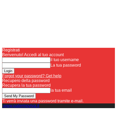
Registrati
Benvenuto! Accedi al tuo account
il tuo username
La tua password
Forgot your password? Get help
Recupero della password
Recupera la tua password
la tua email
Ti verrà inviata una password tramite e-mail.
www.palermoviva.it