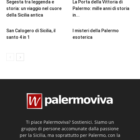
Segesta tra leggenda e
La Porta della Vittoria di
storia: un viaggio nel cuore
Palermo: mille anni di storia
della Sicilia antica
in...
San Calogero di Sicilia, il
I misteri della Palermo
santo 4 in 1
esoterica
Ti piace Palermoviva? Sostienici. Siamo un
gruppo di persone accomunate dalla passione
per la Sicilia, ma soprattutto per Palermo, con la