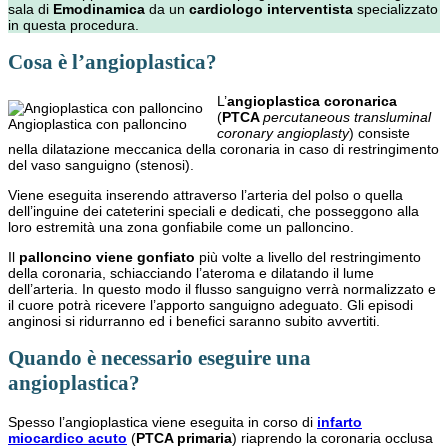
sala di
Emodinamica
da un
cardiologo interventista
specializzato
in questa procedura.
Cosa è l’angioplastica?
L’
angioplastica coronarica
(
PTCA
percutaneous transluminal
Angioplastica con palloncino
coronary angioplasty
) consiste
nella dilatazione meccanica della coronaria in caso di restringimento
del vaso sanguigno (stenosi).
Viene eseguita inserendo attraverso l’arteria del polso o quella
dell’inguine dei cateterini speciali e dedicati, che posseggono alla
loro estremità una zona gonfiabile come un palloncino.
Il
palloncino viene gonfiato
più volte a livello del restringimento
della coronaria, schiacciando l’ateroma e dilatando il lume
dell’arteria. In questo modo il flusso sanguigno verrà normalizzato e
il cuore potrà ricevere l’apporto sanguigno adeguato. Gli episodi
anginosi si ridurranno ed i benefici saranno subito avvertiti.
Quando è necessario eseguire una
angioplastica?
Spesso l’angioplastica viene eseguita in corso di
infarto
miocardico acuto
(
PTCA primaria
) riaprendo la coronaria occlusa