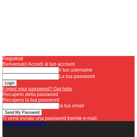
Registrati
Benvenuto! Accedi al tuo account
il tuo username
La tua password
Forgot your password? Get help
Recupero della password
Recupera la tua password
la tua email
Ti verrà inviata una password tramite e-mail.
www.palermoviva.it