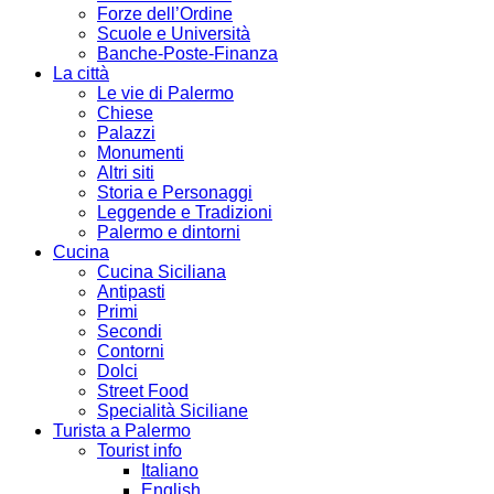
Forze dell’Ordine
Scuole e Università
Banche-Poste-Finanza
La città
Le vie di Palermo
Chiese
Palazzi
Monumenti
Altri siti
Storia e Personaggi
Leggende e Tradizioni
Palermo e dintorni
Cucina
Cucina Siciliana
Antipasti
Primi
Secondi
Contorni
Dolci
Street Food
Specialità Siciliane
Turista a Palermo
Tourist info
Italiano
English