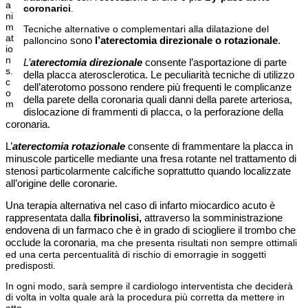
a
coronarici
.
ni
m
Tecniche alternative o complementari alla dilatazione del
at
sono
l’aterectomia direzionale o rotazionale
.
palloncino
io
n
L’
aterectomia direzionale
consente l’asportazione di parte
s.
della placca aterosclerotica. Le peculiarità tecniche di utilizzo
c
dell’aterotomo possono rendere più frequenti le complicanze
o
della parete della coronaria quali danni della parete arteriosa,
m
dislocazione di frammenti di placca, o la perforazione della
coronaria.
L’
aterectomia rotazionale
consente di frammentare la placca in
minuscole particelle mediante una fresa rotante nel trattamento di
stenosi particolarmente calcifiche soprattutto quando localizzate
all’origine delle coronarie.
Una terapia alternativa nel caso di infarto miocardico acuto è
rappresentata dalla
fibrinolisi,
attraverso la somministrazione
endovena di un farmaco che è in grado di sciogliere il trombo che
occlude la coronaria
, ma che presenta risultati non sempre ottimali
ed una certa percentualità di rischio di emorragie in soggetti
predisposti.
In ogni modo, sarà sempre il cardiologo interventista che deciderà
di volta in volta quale arà la procedura più corretta da mettere in