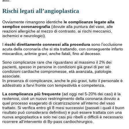
atto.
Rischi legati all’angioplastica
Ovviamente rimangono identiche
le complicanze legate alla
semplice coronarografia
(dovute alla puntura del vaso, alle
reazioni allergiche al mezzo di contrasto, ai rischi meccanici,
ischemici e neurologici).
I
rischi direttamente connessi alla procedura
sono l’occlusione
acuta della coronaria che si sta trattando, con conseguente infarto
miocardico, aritmie gravi, anche fatali, fino al decesso.
Sono complicanze rare che riguardano al massimo il 2% dei
pazienti, spesso in persone in condizioni già gravi di per sé:
condizioni cardiache compromesse, età avanzata, patologie
associate.
In presenza di complicanze, anche le più gravi, tutto il personale è
addestrato a farvi fronte con tempestività e competenza.
La complicanza più frequente
(ad oggi nel 5-20% dei casi) è la
restenosi, cioè un nuovo restringimento della coronaria dovuto a
quel processo esagerato di cicatrizzazione all’interno del vaso
trattato. Si verifica entro gli 8 mesi successivi (passati i quali il buon
risultato può considerarsi definitivo) e può essere trattata con una
nuova angioplastica e solo nei casi più ribelli o difficili è necessario
ricorrere all’intervento di By-pass cardiochirurgico.