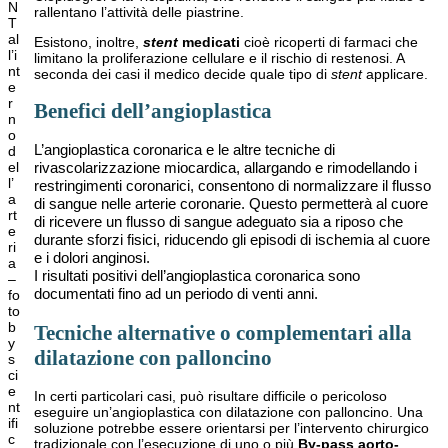
N
rallentano l’attività delle piastrine.
T
al
Esistono, inoltre,
stent
medicati
cioè ricoperti di farmaci che
l’i
limitano la proliferazione cellulare e il rischio di restenosi. A
nt
seconda dei casi il medico decide quale tipo di
stent
applicare.
e
r
Benefici dell’angioplastica
n
o
L’angioplastica coronarica e le altre tecniche di
d
el
rivascolarizzazione miocardica,
allargando e rimodellando i
l’
restringimenti coronarici,
consentono di normalizzare il flusso
a
di sangue nelle arterie coronarie. Questo permetterà al cuore
rt
di ricevere un flusso di sangue adeguato sia a riposo che
e
durante sforzi fisici, riducendo gli episodi di ischemia al cuore
ri
e i dolori anginosi.
a
I risultati positivi dell’angioplastica coronarica sono
–
documentati fino ad un periodo di venti anni.
fo
to
b
Tecniche alternative o complementari alla
y
dilatazione con palloncino
s
ci
e
In certi particolari casi, può risultare difficile o pericoloso
nt
eseguire un’angioplastica con dilatazione con palloncino. Una
ifi
soluzione potrebbe essere orientarsi per l’intervento chirurgico
c
tradizionale con l’esecuzione di uno o più
By-pass aorto-