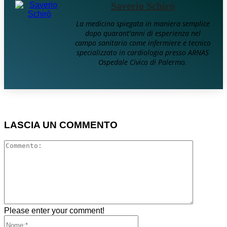
Saverio Schirò
La medicina spiegata in maniera semplice
dopo quarant'anni di esperienza nel
campo sanitario come infermiere e tecnico
specializzato in cardiologia presso ARNAS
Ospedale Civico di Palermo.
LASCIA UN COMMENTO
Comment
Please enter your comment!
Nome:*