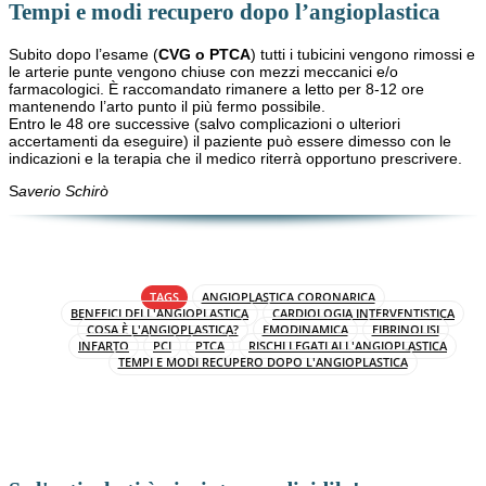
Tempi e modi recupero dopo l’angioplastica
Subito dopo l’esame (
CVG o PTCA
) tutti i tubicini vengono rimossi e
le arterie punte vengono chiuse con mezzi meccanici e/o
farmacologici. È raccomandato rimanere a letto per 8-12 ore
mantenendo l’arto punto il più fermo possibile.
Entro le 48 ore successive (salvo complicazioni o ulteriori
accertamenti da eseguire) il paziente può essere dimesso con le
indicazioni e la terapia che il medico riterrà opportuno prescrivere.
S
averio Schirò
TAGS
ANGIOPLASTICA CORONARICA
BENEFICI DELL'ANGIOPLASTICA
CARDIOLOGIA INTERVENTISTICA
COSA È L'ANGIOPLASTICA?
EMODINAMICA
FIBRINOLISI
INFARTO
PCI
PTCA
RISCHI LEGATI ALL'ANGIOPLASTICA
TEMPI E MODI RECUPERO DOPO L'ANGIOPLASTICA