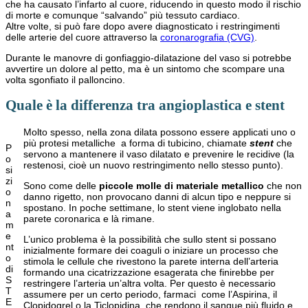
che ha causato l’infarto al cuore, riducendo in questo modo il rischio
di morte e comunque “salvando” più tessuto cardiaco.
Altre volte, si può fare dopo avere diagnosticato i restringimenti
delle arterie del cuore attraverso la
coronarografia (CVG)
.
Durante le manovre di gonfiaggio-dilatazione del vaso si potrebbe
avvertire un dolore al petto, ma è un sintomo che scompare una
volta sgonfiato il palloncino.
Quale è la differenza tra angioplastica e stent
Molto spesso, nella zona dilata possono essere applicati uno o
più protesi metalliche a forma di tubicino, chiamate
stent
che
P
servono a mantenere il vaso dilatato e prevenire le recidive (la
o
restenosi, cioè un nuovo restringimento nello stesso punto).
si
zi
Sono come delle
piccole molle di materiale metallico
che non
o
danno rigetto, non provocano danni di alcun tipo e neppure si
n
spostano. In poche settimane, lo stent viene inglobato nella
a
parete coronarica e là rimane.
m
e
L’unico problema è la possibilità che sullo stent si possano
nt
inizialmente formare dei coaguli o iniziare un processo che
o
stimola le cellule che rivestono la parete interna dell’arteria
di
formando una cicatrizzazione esagerata che finirebbe per
S
restringere l’arteria un’altra volta. Per questo è necessario
T
assumere per un certo periodo, farmaci come l’Aspirina, il
E
Clopidogrel o la Ticlopidina, che rendono il sangue più fluido e