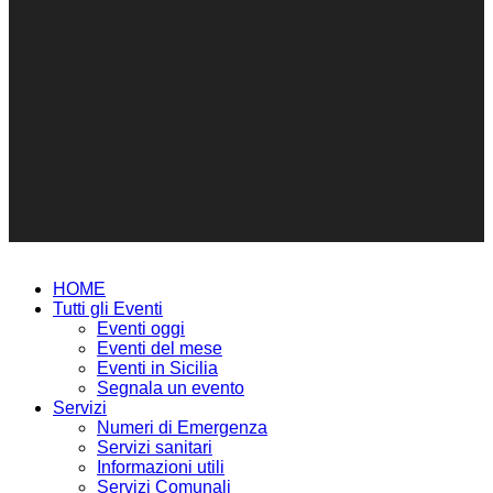
HOME
Tutti gli Eventi
Eventi oggi
Eventi del mese
Eventi in Sicilia
Segnala un evento
Servizi
Numeri di Emergenza
Servizi sanitari
Informazioni utili
Servizi Comunali