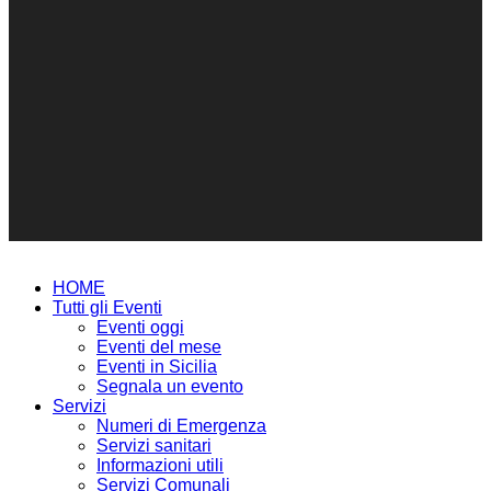
HOME
Tutti gli Eventi
Eventi oggi
Eventi del mese
Eventi in Sicilia
Segnala un evento
Servizi
Numeri di Emergenza
Servizi sanitari
Informazioni utili
Servizi Comunali