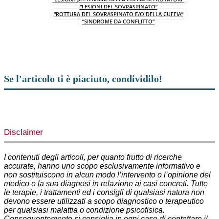
“LESIONI DEL SOVRASPINATO”
“ROTTURA DEL SOVRASPINATO E/O DELLA CUFFIA”
“SINDROME DA CONFLITTO”
Se l'articolo ti è piaciuto, condividilo!
Facebook
X
WhatsApp
Telegram
Disclaimer
I contenuti degli articoli, per quanto frutto di ricerche
accurate, hanno uno scopo esclusivamente informativo e
non sostituiscono in alcun modo l’intervento o l’opinione del
medico o la sua diagnosi in relazione ai casi concreti. Tutte
le terapie, i trattamenti ed i consigli di qualsiasi natura non
devono essere utilizzati a scopo diagnostico o terapeutico
per qualsiasi malattia o condizione psicofisica.
Conseguentemente si consiglia in ogni caso di contattare il