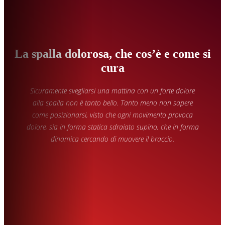
La spalla dolorosa, che cos’è e come si
cura
Sicuramente svegliarsi una mattina con un forte dolore
alla spalla non è tanto bello. Tanto meno non sapere
come posizionarsi, visto che ogni movimento provoca
dolore, sia in forma statica sdraiato supino, che in forma
dinamica cercando di muovere il braccio.