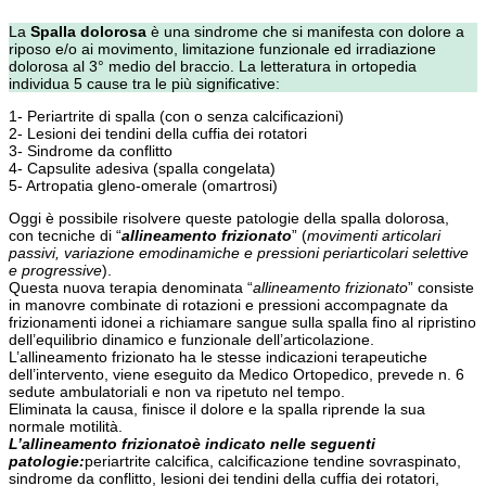
La
Spalla dolorosa
è una sindrome che si manifesta con dolore a
riposo e/o ai movimento, limitazione funzionale ed irradiazione
dolorosa al 3° medio del braccio. La letteratura in ortopedia
individua 5 cause tra le più significative:
1- Periartrite di spalla (con o senza calcificazioni)
2- Lesioni dei tendini della cuffia dei rotatori
3- Sindrome da conflitto
4- Capsulite adesiva (spalla congelata)
5- Artropatia gleno-omerale (omartrosi)
Oggi è possibile risolvere queste patologie della spalla dolorosa,
con
tecniche di “
allineamento frizionato
” (
movimenti articolari
passivi, variazione emodinamiche e pressioni periarticolari selettive
e progressive
).
Questa nuova terapia denominata “
allineamento frizionato
” consiste
in manovre combinate di rotazioni e pressioni accompagnate da
frizionamenti idonei a richiamare sangue sulla spalla fino al ripristino
dell’equilibrio dinamico e funzionale dell’articolazione.
L’allineamento frizionato ha le stesse indicazioni terapeutiche
dell’intervento, viene eseguito da Medico Ortopedico, prevede n. 6
sedute ambulatoriali e non va ripetuto nel tempo.
Eliminata la causa, finisce il dolore e la spalla riprende la sua
normale motilità.
L’
allineamento frizionato
è indicato nelle seguenti
patologie:
periartrite calcifica, calcificazione tendine sovraspinato,
sindrome da conflitto, lesioni dei tendini della cuffia dei rotatori,