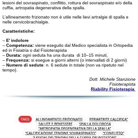
lesioni del sovraspinato, conflitto, rottura del sovraspinato e/o della
cuffia, artropatia degenerativa della spalla.
L’allineamento frizionato non è utile nelle lievi
artralgie
di spalla e
nelle
cervicobrachialgie
.
Caratteristiche:
–
E’ indolore
–
Competenza:
viene eseguito dal Medico specialista in Ortopedia
ed in Fisiatria o dal Fisioterapista
–
Durata:
ogni seduta ha una durata di 10–15 minuti,
–
Frequenza:
si esegue a giorni alterni (o intervallati di 2 giorni)
–
Numero di sedute
: n. 6 sedute in totale (non va ripetuto nel
tempo).
Dott. Michele Stanzione
Fisioterapista
Riability Fisioterapia
TAGS
ALLINEAMENTO FRIZIONATO
PERIARTRITE CALCIFICA”
SALUTE E BENESSERE
SPALLA DOLOROSA
“ARTROPATIA DEGENERATIVA DELLA SPALLA”
“CALCIFICAZIONE TENDINE SOVRASPINATO”
“CONFLITTO”
“LESIONI DEI TENDINI DELLA CUFFIA DEI ROTATORI”