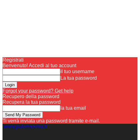
Registrati
Benvenuto! Accedi al tuo account
il tuo username
La tua password
Forgot your password? Get help
Recupero della password
Recupera la tua password
la tua email
Ti verrà inviata una password tramite e-mail.
www.palermoviva.it