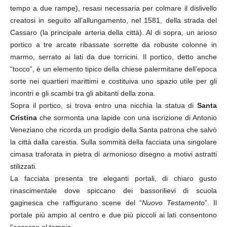
tempo a due rampe), resasi necessaria per colmare il dislivello
creatosi in seguito all’allungamento, nel 1581, della strada del
Cassaro (la principale arteria della città). Al di sopra, un arioso
portico a tre arcate ribassate sorrette da robuste colonne in
marmo, serrato ai lati da due torricini. Il portico, detto anche
“tocco”, è un elemento tipico della chiese palermitane dell’epoca
sorte nei quartieri marittimi e costituiva uno spazio utile per gli
incontri e gli scambi tra gli abitanti della zona.
Sopra il portico, si trova entro una nicchia la statua di
Santa
Cristina
che sormonta una lapide con una iscrizione di Antonio
Veneziano che ricorda un prodigio della Santa patrona che salvò
la città dalla carestia. Sulla sommità della facciata una singolare
cimasa traforata in pietra di armonioso disegno a motivi astratti
stilizzati.
La facciata presenta tre eleganti portali, di chiaro gusto
rinascimentale dove spiccano dei bassorilievi di scuola
gaginesca che raffigurano scene del “
Nuovo Testamento
”. Il
portale più ampio al centro e due più piccoli ai lati consentono