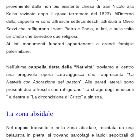
proveniente dalla non più esistente chiesa di San Nicolò alla
Kalsa rovinata dopo il grave terremoto del 1823). All’interno
della cappella vi sono affreschi settecenteschi attribuiti a Olivio
Sozzi che raffigurano i santi Pietro e Paolo, ai lati, e sulla volta
un Cristo che benedice due religiosi.
Ai lati monumenti funerari appartenenti a grandi famiglie
palermitane.
Nell’ultima
cappella detta della “Natività”
troviamo al centro
una pregevole opera caravaggesca che rappresenta “
La
Natività con Adorazione dei pastori
”. Alle pareti laterali sono
presenti due affreschi che raffigurano “La strage degli innocenti
“ a destra e “La circoncisione di Cristo” a sinistra.
La zona absidale
Nel doppio transetto e nella zona absidale, recintata da una
balaustra in pietra, si trovano sarcofagi e lapidi sepolcrali di