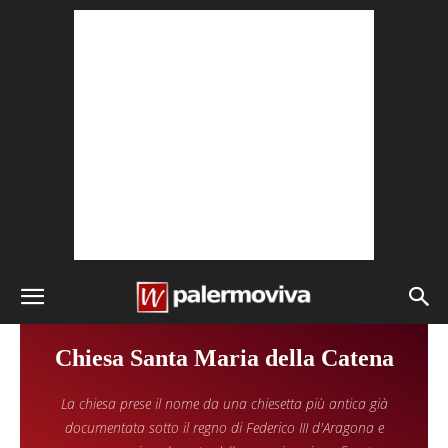
Chiesa Santa Maria della Catena
La chiesa prese il nome da una chiesetta più antica già
documentata sotto il regno di Federico III d'Aragona e