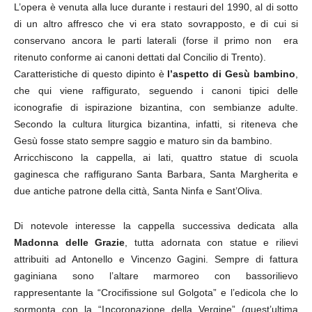
L’opera è venuta alla luce durante i restauri del 1990, al di sotto
di un altro affresco che vi era stato sovrapposto, e di cui si
conservano ancora le parti laterali (forse il primo non era
ritenuto conforme ai canoni dettati dal Concilio di Trento).
Caratteristiche di questo dipinto è
l’aspetto di Gesù bambino
,
che qui viene raffigurato, seguendo i canoni tipici delle
iconografie di ispirazione bizantina, con sembianze adulte.
Secondo la cultura liturgica bizantina, infatti, si riteneva che
Gesù fosse stato sempre saggio e maturo sin da bambino.
Arricchiscono la cappella, ai lati, quattro statue di scuola
gaginesca che raffigurano Santa Barbara, Santa Margherita e
due antiche patrone della città, Santa Ninfa e Sant’Oliva.
Di notevole interesse la cappella successiva dedicata alla
Madonna delle Grazie
, tutta adornata con statue e rilievi
attribuiti ad Antonello e Vincenzo Gagini. Sempre di fattura
gaginiana sono l’altare marmoreo con bassorilievo
rappresentante la “Crocifissione sul Golgota” e l’edicola che lo
sormonta con la “Incoronazione della Vergine” (quest’ultima