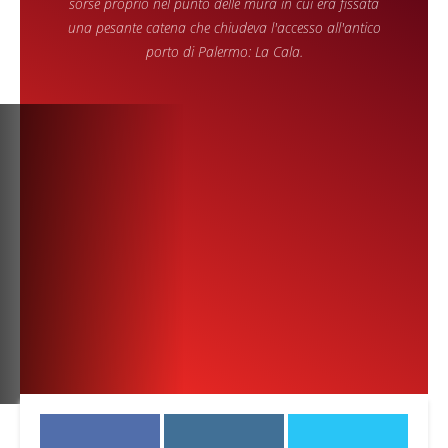
sorse proprio nel punto delle mura in cui era fissata
una pesante catena che chiudeva l'accesso all'antico
porto di Palermo: La Cala.