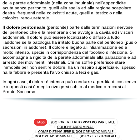
della parete addominale (nella zona inguinale) nell’appendicite
acuta senza peritonite, quelli alla spalla ed alla regione scapolare
destra frequenti nelle colecistiti acute, quelli al testicolo nella
calcolosi reno-ureterale.
Il dolore peritoneale
(peritonite) parte dalle terminazioni nervose
del peritoneo che è la membrana che avvolge la cavità ed i visceri
addominali. Il dolore può essere localizzato o diffuso a tutto
l’addome se la patologia ha irritato buona parte del peritoneo (pus o
secrezioni in addome). Il dolore è legato all’infiammazione ed è
molto intenso, specie in corrispondenza del focolaio d’infezione. Si
accompagna a rigidità della parete addominale alla palpazione e ad
arresto dei movimenti intestinali. Chi ne soffre preferisce stare
immobile per non sentire dolore, ha un respiro superficiale, spesso
ha la febbre e presenta l’alvo chiuso a feci e gas.
In ogni caso, il dolore è intenso può condurre a perdita di coscienza
e in questi casi è meglio rivolgersi subito al medico o recarsi al
Pronto Soccorso.
TAGS
(DOLORE RIFERITO VISCERO PARIETALE
COLICHE ADDOMINALI
COME DISTINGUERE IL DOLORE ADDOMINALE
DOLORE ADDOMINALE
DOLORE PERITONEALE