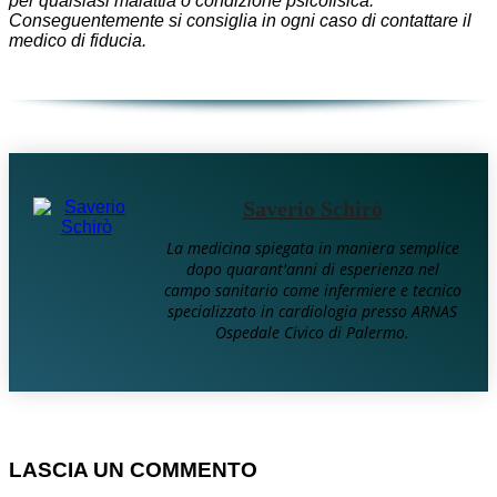
per qualsiasi malattia o condizione psicofisica.
Conseguentemente si consiglia in ogni caso di contattare il
medico di fiducia.
Saverio Schirò
La medicina spiegata in maniera semplice
dopo quarant'anni di esperienza nel
campo sanitario come infermiere e tecnico
specializzato in cardiologia presso ARNAS
Ospedale Civico di Palermo.
LASCIA UN COMMENTO