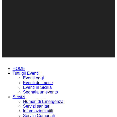
HOME
Tutti gli Eventi
Eventi oggi
Eventi del mese
Eventi in Sicilia
Segnala un evento
Servizi
Numeri di Emergenza
Servizi sanitari
Informazioni utili
Servizi Comunali