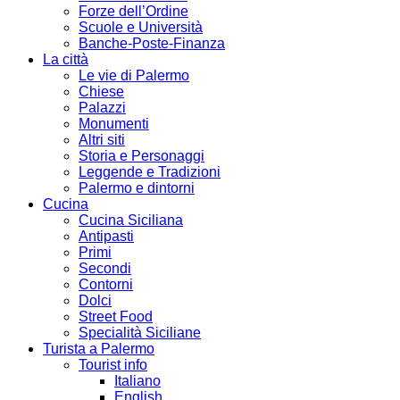
Forze dell’Ordine
Scuole e Università
Banche-Poste-Finanza
La città
Le vie di Palermo
Chiese
Palazzi
Monumenti
Altri siti
Storia e Personaggi
Leggende e Tradizioni
Palermo e dintorni
Cucina
Cucina Siciliana
Antipasti
Primi
Secondi
Contorni
Dolci
Street Food
Specialità Siciliane
Turista a Palermo
Tourist info
Italiano
English