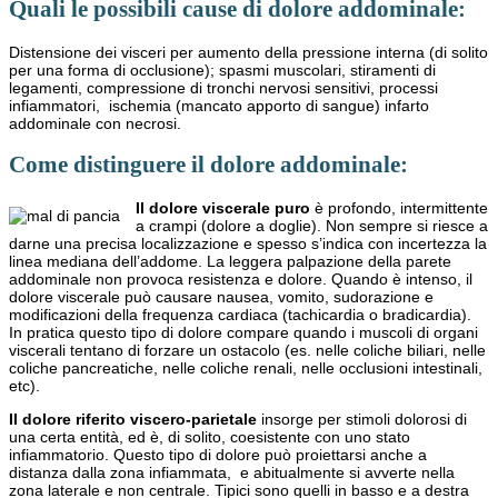
Quali le possibili cause di dolore addominale:
Distensione dei visceri per aumento della pressione interna (di solito
per una forma di occlusione); spasmi muscolari, stiramenti di
legamenti, compressione di tronchi nervosi sensitivi, processi
infiammatori, ischemia (mancato apporto di sangue) infarto
addominale con necrosi.
Come distinguere il dolore addominale:
Il dolore viscerale puro
è profondo, intermittente
a crampi (dolore a doglie). Non sempre si riesce a
darne una precisa localizzazione e spesso s’indica con incertezza la
linea mediana dell’addome. La leggera palpazione della parete
addominale non provoca resistenza e dolore. Quando è intenso, il
dolore viscerale può causare nausea, vomito, sudorazione e
modificazioni della frequenza cardiaca (tachicardia o bradicardia).
In pratica questo tipo di dolore compare quando i muscoli di organi
viscerali tentano di forzare un ostacolo (es. nelle coliche biliari, nelle
coliche pancreatiche, nelle coliche renali, nelle occlusioni intestinali,
etc).
Il dolore riferito viscero-parietale
insorge per stimoli dolorosi di
una certa entità, ed è, di solito, coesistente con uno stato
infiammatorio. Questo tipo di dolore può proiettarsi anche a
distanza dalla zona infiammata, e abitualmente si avverte nella
zona laterale e non centrale. Tipici sono quelli in basso e a destra