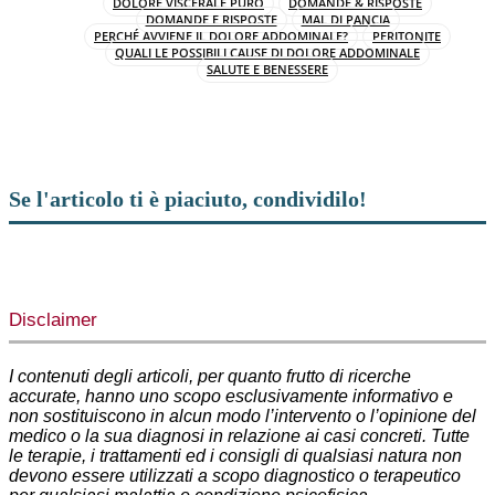
DOLORE VISCERALE PURO
DOMANDE & RISPOSTE
DOMANDE E RISPOSTE
MAL DI PANCIA
PERCHÉ AVVIENE IL DOLORE ADDOMINALE?
PERITONITE
QUALI LE POSSIBILI CAUSE DI DOLORE ADDOMINALE
SALUTE E BENESSERE
Se l'articolo ti è piaciuto, condividilo!
Facebook
X
WhatsApp
Telegram
Disclaimer
I contenuti degli articoli, per quanto frutto di ricerche
accurate, hanno uno scopo esclusivamente informativo e
non sostituiscono in alcun modo l’intervento o l’opinione del
medico o la sua diagnosi in relazione ai casi concreti. Tutte
le terapie, i trattamenti ed i consigli di qualsiasi natura non
devono essere utilizzati a scopo diagnostico o terapeutico