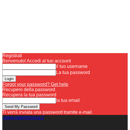
Registrati
Benvenuto! Accedi al tuo account
il tuo username
La tua password
Forgot your password? Get help
Recupero della password
Recupera la tua password
la tua email
Ti verrà inviata una password tramite e-mail.
www.palermoviva.it