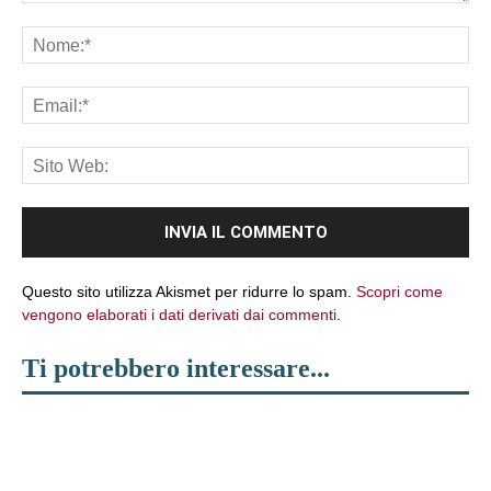
Commento:
No
Ema
Sit
We
Questo sito utilizza Akismet per ridurre lo spam.
Scopri come
vengono elaborati i dati derivati dai commenti
.
Ti potrebbero interessare...