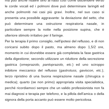
ma può anche risalire sino al naso così come discendere verso
le corde vocali ed i polmoni dove può determinare laringiti ed
anche polmoniti nei casi più gravi. Inoltre, nel suo caso si
presenta una possibile aggravante: la deviazione del setto, che
può determinare una ostruzione respiratoria nasale, in
particolare sempre la notte nella posizione supina, che è
ulteriore stimolo irritativo per il faringe.
Per la terapia il primo consiglio, nell’ipotesi del reflusso, e di non
coricarsi subito dopo il pasto, ma almeno dopo 1,5/2 ore,
momento in cui dovrebbe essere già completata la fase gastrica
della digestione; secondo utilizzare un riduttore della secrezione
gastrica (
omeprazolo, pantoprazolo,
etc.
) ed uno sciroppo
inibitore meccanico del reflusso (
gastrotuss, gaviscon,
etc.
);
terzo ripristino di una buona respirazione nasale (chirugica o
medica); quarto (se non primo) appropriata visita specialistica,
perché ricordiamoci sempre che un valido professionista non fa
mai diagnosi e terapia per telefono, e la pillola dell’amica o della
signora della porta accanto può essere molto pericolosa.