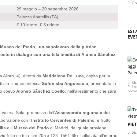
Gr
29 maggio – 20 settembre 2026
Palazzo Abatellis (PA)
€ 10 intero, € 5 ridotto
EST
EVE
l Museo del Prado,
un capolavoro della pittrice
posto in dialogo con una tela inedita di Alonso Sánchez
a Alloro, 4), diretta da
Maddalena De Luca
, ospita per la
Sic
attista cinquecentesca
Sofonisba Anguissola
, presentato in
I b
preve
olo coevo
Alonso Sánchez Coello
, nell’allestimento che sarà
Valeria Sola, promossa dall’
Assessorato regionale dei
aborazione con l’
Instituto Cervantes di Palermo
, è frutto
PIE
lis
e il
Museo del Prado
di Madrid, dal quale proviene
Sic
ois
(olio su tela, cm 205 x 123; 1561-65), collocata all’interno