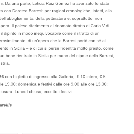
oni. Da una parte, Leticia Ruiz Gómez ha avanzato fondate
atta con Dorotea Barresi: per ragioni cronologiche, infatti, alla
ell’abbigliamento, della pettinatura e, soprattutto, non
ra. Il palese riferimento al rinomato ritratto di Carlo V di
 il dipinto in modo inequivocabile come il ritratto di un
erosimilmente, di un’opera che la Barresi portò con sé al
ento in Sicilia – e di cui si perse l’identità molto presto, come
 un bene rientrato in Sicilia per mano del nipote della Barresi,
stria.
026
con biglietto di ingresso alla Galleria, € 10 intero, € 5
lle 19.00; domenica e festivi dalle ore 9.00 alle ore 13.00;
iusura. Lunedì chiuso, eccetto i festivi.
atellis