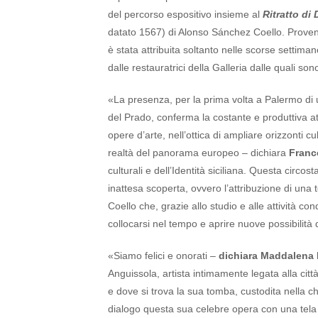
del percorso espositivo insieme al
Ritratto di
datato 1567) di Alonso Sánchez Coello. Proveni
è stata attribuita soltanto nelle scorse settimane
dalle restauratrici della Galleria dalle quali so
«La presenza, per la prima volta a Palermo di 
del Prado, conferma la costante e produttiva at
opere d’arte, nell’ottica di ampliare orizzonti cu
realtà del panorama europeo – dichiara
Franc
culturali e dell’Identità siciliana. Questa circ
inattesa scoperta, ovvero l’attribuzione di una 
Coello che, grazie allo studio e alle attività con
collocarsi nel tempo e aprire nuove possibilità d
«Siamo felici e onorati –
dichiara Maddalena
Anguissola, artista intimamente legata alla citt
e dove si trova la sua tomba, custodita nella ch
dialogo questa sua celebre opera con una tela 