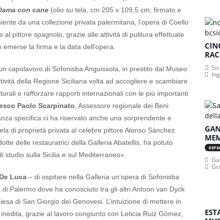
 Dama con cane
(olio su tela, cm 205 x 109,5 cm; firmato e
ente da una collezione privata palermitana, l’opera di Coello
 al pittore spagnolo, grazie alle attività di pulitura effettuate
CIN
no emerse la firma e la data dell’opera.
RAC
Sic
un capolavoro di Sofonisba Anguissola, in prestito dal Museo
In
tività della Regione Siciliana volta ad accogliere e scambiare
lturali e rafforzare rapporti internazionali con le più importanti
esco Paolo Scarpinato
, Assessore regionale dei Beni
ostanza specifica ci ha riservato anche una sorprendente e
GAN
tela di proprietà privata al celebre pittore Alonso Sánchez
MEM
dotte delle restauratrici della Galleria Abatellis, ha potuto
REPE
i studio sulla Sicilia e sul Mediterraneo».
Gan
Gr
 De Luca
– di ospitare nella Galleria un’opera di Sofonisba
à di Palermo dove ha conosciuto tra gli altri Antoon van Dyck
iesa di San Giorgio dei Genovesi. L’intuizione di mettere in
EST
inedita, grazie al lavoro congiunto con Leticia Ruiz Gómez,