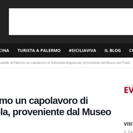
CINA
TURISTA A PALERMO
#SICILIAVIVA
IL BLOG
C
Abatellis di Palermo un capolavoro di Sofonisba Anguissola, proveniente dal Museo del Prado
E
ermo un capolavoro di
la, proveniente dal Museo
VIS
Cas