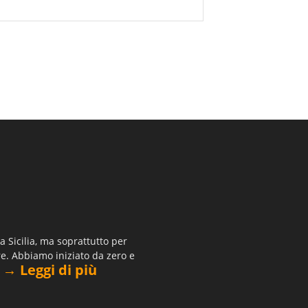
 Sicilia, ma soprattutto per
re. Abbiamo iniziato da zero e
→ Leggi di più
.