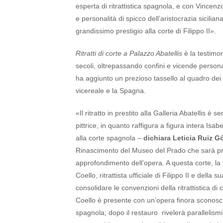
esperta di ritrattistica spagnola, e con Vincenzo A
e personalità di spicco dell’aristocrazia sicili
grandissimo prestigio alla corte di Filippo II».
Ritratti di corte a Palazzo Abatellis
è la testimon
secoli, oltrepassando confini e vicende personali
ha aggiunto un prezioso tassello al quadro dei r
vicereale e la Spagna.
«Il ritratto in prestito alla Galleria Abatellis 
pittrice, in quanto raffigura a figura intera Isa
alla corte spagnola –
dichiara Leticia Ruiz 
Rinascimento del Museo del Prado che sarà pre
approfondimento dell’opera. A questa corte, l
Coello, ritrattista ufficiale di Filippo II e dell
consolidare le convenzioni della ritrattistica di
Coello è presente con un’opera finora sconosciuta
spagnola; dopo il restauro rivelerà parallelism