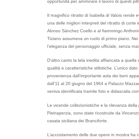
opportunità per ammirare il lavoro di questi pitt
Il magnifico ritratto di Isabella di Valois rende
una delle migliori interpreti del ritratto di co
Alonso Sánchez Coello e al fiammingo Anthonis M
Tiziano assumeva un ruolo di primo piano. Nei s
l’eleganza del personaggio ufficiale, senza mai 
D’altro canto la tela inedita affiancata a quell
qualità e caratteristiche stilistiche. L’unico dat
provenienza dall’importante asta dei beni appa
dall’11 al 20 giugno del 1964 a Palazzo Mazzar
veniva identificata tramite foto e didascalia co
Le vicende collezionistiche e la rilevanza dell
Pietraperzia, sono state ricostruite da Vincenzo 
casata siciliana dei Branciforte.
L’accostamento delle due opere in mostra ha ra