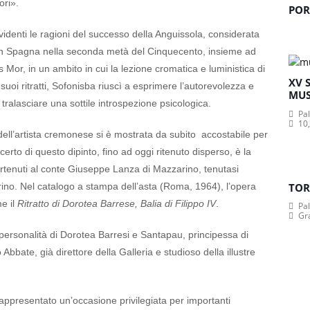
ori».
POR
 evidenti le ragioni del successo della Anguissola, considerata
rte in Spagna nella seconda metà del Cinquecento, insieme ad
or, in un ambito in cui la lezione cromatica e luministica di
XV 
uoi ritratti, Sofonisba riuscì a esprimere l’autorevolezza e
MUS
tralasciare una sottile introspezione psicologica.
Pa
10,
a dell’artista cremonese si è mostrata da subito accostabile per
o certo di questo dipinto, fino ad oggi ritenuto disperso, è la
rtenuti al conte Giuseppe Lanza di Mazzarino, tenutasi
ino. Nel catalogo a stampa dell’asta (Roma, 1964), l’opera
TOR
me il
Ritratto di Dorotea Barrese, Balia di Filippo IV
.
Pa
Gr
a personalità di Dorotea Barresi e Santapau, principessa di
Abbate, già direttore della Galleria e studioso della illustre
ppresentato un’occasione privilegiata per importanti