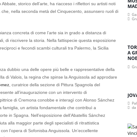
MUS
bbate, storico dell’arte, ha riacceso i riflettori su artisti noti
MA
ana che, nella seconda metà del Cinquecento, assunsero ruoli di
Gan
Gr
ianza concreta di come l’arte sia in grado a distanza di
, di riscrivere la storia. Nella fattispecie questa esposizione
TOR
eciproci e fecondi scambi culturali tra Palermo, la Sicilia
A G
NOE
Gr
è senza dubbio una delle opere più belle e rappresentative della
bella di Valois, la regina che spinse la Anguissola ad approdare
Gómez
, curatrice della sezione di Pittura Spagnola del
sente all’inaugurazione con un intervento di
JOV
a pittrice di Cremona conobbe e interagì con Alonso Sánchez
Pa
da
a sua famiglia, un artista fondamentale che contribuì a
 corte in Spagna. Nell’esposizione dell’Abatellis Sánchez
 alla maggior parte degli specialisti di ritrattistica
i con l’opera di Sofonisba Anguissola. Un’eccellente