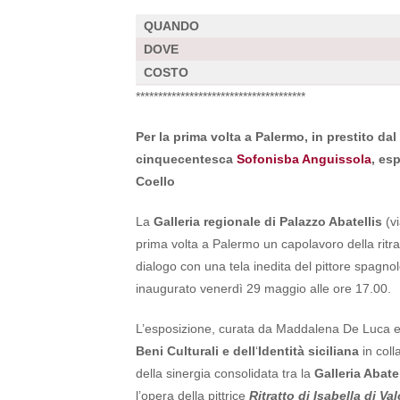
QUANDO
DOVE
COSTO
**************************************
Per la prima volta a Palermo, in prestito da
cinquecentesca
Sofonisba Anguissola
, es
Coello
La
Galleria regionale di Palazzo Abatellis
(vi
prima volta a Palermo un capolavoro della ritr
dialogo con una tela inedita del pittore spagn
inaugurato venerdì 29 maggio alle ore 17.00.
L’esposizione, curata da Maddalena De Luca e 
Beni Culturali e dell
‘
Identità siciliana
in coll
della sinergia consolidata tra la
Galleria Abatel
l’opera della pittrice
Ritratto di Isabella di Val