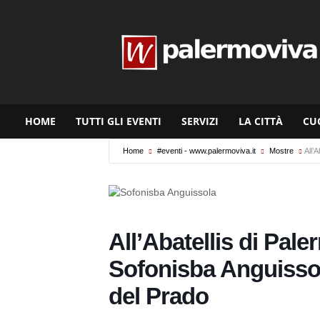
www.palermoviva.it
HOME
TUTTI GLI EVENTI
SERVIZI
LA CITTÀ
CU
Home
#eventi - www.palermoviva.it
Mostre
All’
All’Abatellis di Pal
Sofonisba Anguisso
del Prado