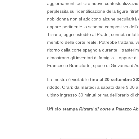
aggiornamenti critici e nuove contestualizzazi
perplessità sull’identificazione della figura ritr
nobildonna non si addicono alcune peculiarità d
appare pertinente lo schema compositivo dell’ope
Tiziano, oggi custodito al Prado, connota infatti
membro della corte reale. Potrebbe trattarsi, v
ritorno dalla corte spagnola durante il trasferim
dimostrano gli inventari di famiglia – oppure di
Francesco Branciforte, sposo di Giovanna d’Au
La mostra è visitabile
fino al 20 settembre 2
ridotto. Orari: da martedì a sabato dalle 9.00 a
ultimo ingresso 30 minuti prima dell’orario di ch
Ufficio stampa
Ritratti di corte a Palazzo Ab