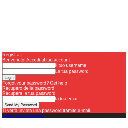
Registrati
Benvenuto! Accedi al tuo account
il tuo username
La tua password
Forgot your password? Get help
Recupero della password
Recupera la tua password
la tua email
Ti verrà inviata una password tramite e-mail.
www.palermoviva.it