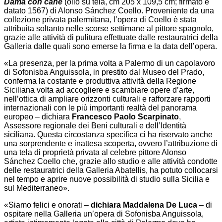
Dama con cane
(olio su tela, cm 205 x 109,5 cm; firmato e
datato 1567) di Alonso Sánchez Coello. Proveniente da una
collezione privata palermitana, l’opera di Coello è stata
attribuita soltanto nelle scorse settimane al pittore spagnolo,
grazie alle attività di pulitura effettuate dalle restauratrici della
Galleria dalle quali sono emerse la firma e la data dell’opera.
«La presenza, per la prima volta a Palermo di un capolavoro
di Sofonisba Anguissola, in prestito dal Museo del Prado,
conferma la costante e produttiva attività della Regione
Siciliana volta ad accogliere e scambiare opere d’arte,
nell’ottica di ampliare orizzonti culturali e rafforzare rapporti
internazionali con le più importanti realtà del panorama
europeo – dichiara
Francesco Paolo Scarpinato
,
Assessore regionale dei Beni culturali e dell’Identità
siciliana. Questa circostanza specifica ci ha riservato anche
una sorprendente e inattesa scoperta, ovvero l’attribuzione di
una tela di proprietà privata al celebre pittore Alonso
Sánchez Coello che, grazie allo studio e alle attività condotte
delle restauratrici della Galleria Abatellis, ha potuto collocarsi
nel tempo e aprire nuove possibilità di studio sulla Sicilia e
sul Mediterraneo».
«Siamo felici e onorati –
dichiara Maddalena De Luca
– di
ospitare nella Galleria un’opera di Sofonisba Anguissola,