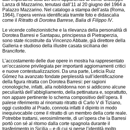
Lanza di Mazzarino, tenutasi dall’11 al 20 giugno del 1964 a
Palazzo Mazzarino. Nel catalogo a stampa dell’asta (Roma,
1964), l’opera veniva identificata tramite foto e didascalia
come il
Ritratto di Dorotea Barrese, Balia di Filippo IV
.
Le vicende collezionistiche e la rilevanza della personalità di
Dorotea Barresi e Santapau, principessa di Pietraperzia,
sono state ricostruite da Vincenzo Abbate, già direttore della
Galleria e studioso della illustre casata siciliana dei
Branciforte.
L’accostamento delle due opere in mostra ha rappresentato
un’occasione privilegiata per importanti aggiornamenti critici
e nuove contestualizzazioni. Da una parte, Leticia Ruiz
Gómez ha avanzato fondate perplessità sull’identificazione
della figura ritratta con Dorotea Barresi: per ragioni
cronologiche, infatti, alla nobildonna non si addicono alcune
peculiarità dell’abbigliamento, della pettinatura e, soprattutto,
non appare pertinente lo schema compositivo dell’opera. Il
palese riferimento al rinomato ritratto di Carlo V di Tiziano,
oggi custodito al Prado, connota infatti il dipinto in modo
inequivocabile come il ritratto di un membro della corte reale.
Potrebbe trattarsi, verosimilmente, di un’opera che la Barresi
portò con sé al ritorno dalla corte spagnola durante il
trasferimento in Sicilia – e di cui si perse l’identità molto