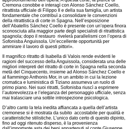
Cremona conobbe e interagì con Alonso Sánchez Coello,
ritrattista ufficiale di Filippo II e della sua famiglia, un artista
fondamentale che contribuì a consolidare le convenzioni
della ritrattistica di corte in Spagna. Nell’esposizione
dell’Abatellis Sánchez Coello è presente con un’opera finora
sconosciuta alla maggior parte degli specialisti di ritrattistica
spagnola; dopo il restauro rivelerà parallelismi con l’opera di
Sofonisba Anguissola. Un’eccellente opportunità per
ammirare il lavoro di questi pittori».
Il magnifico ritratto di Isabella di Valois rende evidenti le
ragioni del successo della Anguissola, considerata una delle
migliori interpreti del ritratto di corte in Spagna nella seconda
metà del Cinquecento, insieme ad Alonso Sánchez Coello e
al fiammingo Anthonis Mor, in un ambito in cui la lezione
cromatica e luministica di Tiziano assumeva un ruolo di
primo piano. Nei suoi ritratti, Sofonisba riuscì a esprimere
l’autorevolezza e l’eleganza del personaggio ufficiale, senza
mai tralasciare una sottile introspezione psicologica.
D’altro canto la tela inedita affiancata a quella dell’artista
cremonese si è mostrata da subito accostabile per qualità e
caratteristiche stilistiche. L’unico dato certo di questo dipinto,
fino ad oggi ritenuto disperso, è la provenienza
dall’importante asta dei beni appartenuti al conte Giuseppe