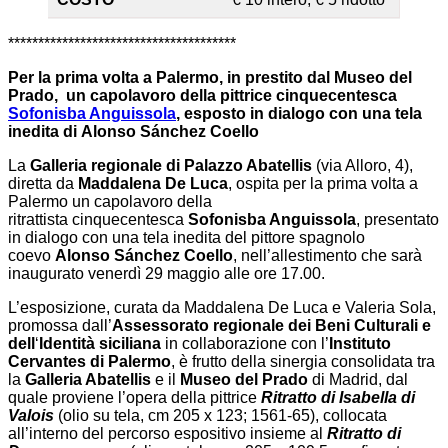
**************************************
Per la prima volta a Palermo, in prestito dal Museo del
Prado,
un capolavoro della pittrice cinquecentesca
Sofonisba Anguissola
, esposto in dialogo con una tela
inedita di Alonso Sánchez Coello
La
Galleria regionale di Palazzo Abatellis
(via Alloro, 4),
diretta da
Maddalena De Luca
, ospita per la prima volta a
Palermo un capolavoro della
ritrattista cinquecentesca
Sofonisba Anguissola
, presentato
in dialogo con una tela inedita del pittore spagnolo
coevo
Alonso Sánchez Coello
, nell’allestimento che sarà
inaugurato venerdì 29 maggio alle ore 17.00.
L’esposizione, curata da Maddalena De Luca e Valeria Sola,
promossa dall’
Assessorato regionale dei Beni Culturali e
dell
‘
Identità siciliana
in collaborazione con l’
Instituto
Cervantes di Palermo
, è frutto della sinergia consolidata tra
la
Galleria Abatellis
e il
Museo del Prado
di Madrid, dal
quale proviene l’opera della pittrice
Ritratto di Isabella di
Valois
(olio su tela, cm 205 x 123; 1561-65), collocata
all’interno del percorso espositivo insieme al
Ritratto di