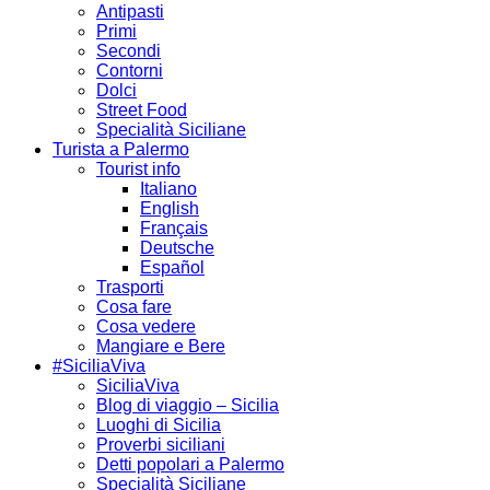
Antipasti
Primi
Secondi
Contorni
Dolci
Street Food
Specialità Siciliane
Turista a Palermo
Tourist info
Italiano
English
Français
Deutsche
Español
Trasporti
Cosa fare
Cosa vedere
Mangiare e Bere
#SiciliaViva
SiciliaViva
Blog di viaggio – Sicilia
Luoghi di Sicilia
Proverbi siciliani
Detti popolari a Palermo
Specialità Siciliane