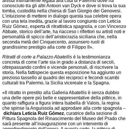
artista intimamente legata alla città di Palermo dove ha
conosciuto tra gli altri Antoon van Dyck e dove si trova la sua
tomba, custodita nella chiesa di San Giorgio dei Genovesi.
L’intuizione di mettere in dialogo questa sua celebre opera
con una tela inedita, grazie al lavoro congiunto con Leticia
Ruiz Gómez, esperta di ritrattistica spagnola, e con Vincenzo
Abbate, storico dell’arte, ha riacceso i riflettori su artisti noti e
personalità di spicco dell’aristocrazia siciliana che, nella
seconda metà del Cinquecento, assunsero ruoli di
grandissimo prestigio alla corte di Filippo II».
Ritratti di corte a Palazzo Abatellis
è la testimonianza
concreta di come l’arte sia in grado a distanza di secoli,
oltrepassando confini e vicende personali, di riscrivere la
storia. Nella fattispecie questa esposizione ha aggiunto un
prezioso tassello al quadro dei reciproci e fecondi scambi
culturali tra Palermo, la Sicilia vicereale e la Spagna.
«Il ritratto in prestito alla Galleria Abatellis è senza dubbio
una delle opere più belle e rappresentative della pittrice, in
quanto raffigura a figura intera Isabella di Valois, la regina
che spinse la Anguissola ad approdare alla corte spagnola –
dichiara Leticia Ruiz Gómez
, curatrice della sezione di
Pittura Spagnola del Rinascimento del Museo del Prado che
sarà presente all’inaugurazione con un intervento di
approfondimento dell’opera. A questa corte, la pittrice di