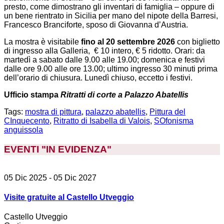
presto, come dimostrano gli inventari di famiglia – oppure di
un bene rientrato in Sicilia per mano del nipote della Barresi,
Francesco Branciforte, sposo di Giovanna d’Austria.
La mostra è visitabile
fino al 20 settembre 2026
con biglietto
di ingresso alla Galleria, € 10 intero, € 5 ridotto. Orari: da
martedì a sabato dalle 9.00 alle 19.00; domenica e festivi
dalle ore 9.00 alle ore 13.00; ultimo ingresso 30 minuti prima
dell’orario di chiusura. Lunedì chiuso, eccetto i festivi.
Ufficio stampa
Ritratti di corte a Palazzo Abatellis
Tags:
mostra di pittura
,
palazzo abatellis
,
Pittura del
CInquecento
,
Ritratto di Isabella di Valois
,
SOfonisma
anguissola
EVENTI "IN EVIDENZA
"
05 Dic 2025
- 05 Dic 2027
Visite gratuite al Castello Utveggio
Castello Utveggio