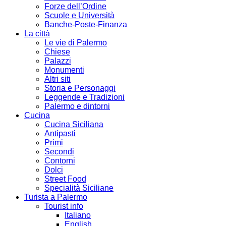
Forze dell’Ordine
Scuole e Università
Banche-Poste-Finanza
La città
Le vie di Palermo
Chiese
Palazzi
Monumenti
Altri siti
Storia e Personaggi
Leggende e Tradizioni
Palermo e dintorni
Cucina
Cucina Siciliana
Antipasti
Primi
Secondi
Contorni
Dolci
Street Food
Specialità Siciliane
Turista a Palermo
Tourist info
Italiano
English