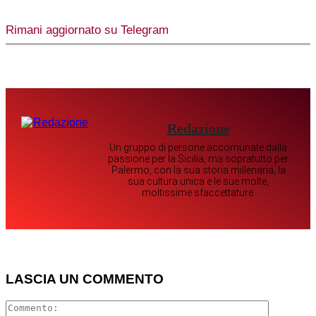
Rimani aggiornato su Telegram
Redazione
Un gruppo di persone accomunate dalla
passione per la Sicilia, ma sopratutto per
Palermo, con la sua storia millenaria, la
sua cultura unica e le sue molte,
moltissime sfaccettature.
LASCIA UN COMMENTO
Comment