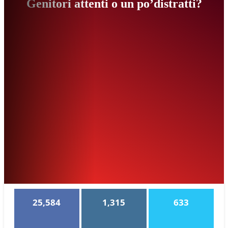
Genitori attenti o un po’distratti?
25,584
1,315
633