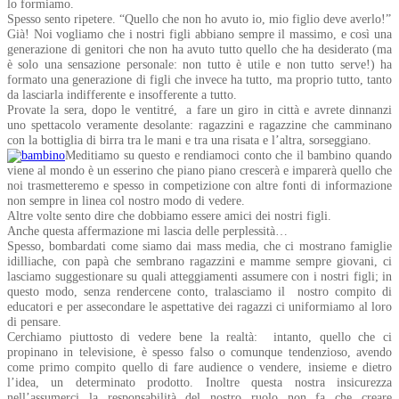
lo formiamo.
Spesso sento ripetere. “Quello che non ho avuto io, mio figlio deve averlo!”
Già! Noi vogliamo che i nostri figli abbiano sempre il massimo, e così una
generazione di genitori che non ha avuto tutto quello che ha desiderato (ma
è solo una sensazione personale: non tutto è utile e non tutto serve!) ha
formato una generazione di figli che invece ha tutto, ma proprio tutto, tanto
da lasciarla indifferente e insofferente a tutto.
Provate la sera, dopo le ventitré, a fare un giro in città e avrete dinnanzi
uno spettacolo veramente desolante: ragazzini e ragazzine che camminano
con la bottiglia di birra tra le mani e tra una risata e l’altra, sorseggiano.
Meditiamo su questo e rendiamoci conto che il bambino quando
viene al mondo è un esserino che piano piano crescerà e imparerà quello che
noi trasmetteremo e spesso in competizione con altre fonti di informazione
non sempre in linea col nostro modo di vedere.
Altre volte sento dire che dobbiamo essere amici dei nostri figli.
Anche questa affermazione mi lascia delle perplessità…
Spesso, bombardati come siamo dai mass media, che ci mostrano famiglie
idilliache, con papà che sembrano ragazzini e mamme sempre giovani, ci
lasciamo suggestionare su quali atteggiamenti assumere con i nostri figli; in
questo modo, senza rendercene conto, tralasciamo il nostro compito di
educatori e per assecondare le aspettative dei ragazzi ci uniformiamo al loro
di pensare.
Cerchiamo piuttosto di vedere bene la realtà: intanto, quello che ci
propinano in televisione, è spesso falso o comunque tendenzioso, avendo
come primo compito quello di fare audience o vendere, insieme e dietro
l’idea, un determinato prodotto. Inoltre questa nostra insicurezza
nell’assumerci la responsabilità del nostro ruolo non fa che creare