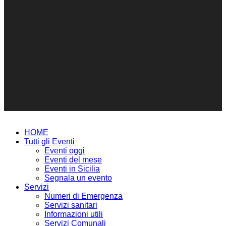
HOME
Tutti gli Eventi
Eventi oggi
Eventi del mese
Eventi in Sicilia
Segnala un evento
Servizi
Numeri di Emergenza
Servizi sanitari
Informazioni utili
Servizi Comunali