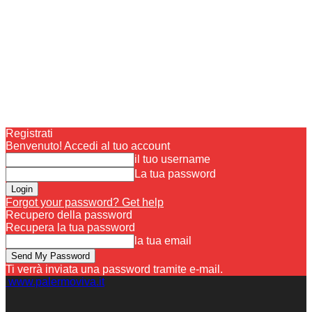
Registrati
Benvenuto! Accedi al tuo account
il tuo username
La tua password
Forgot your password? Get help
Recupero della password
Recupera la tua password
la tua email
Ti verrà inviata una password tramite e-mail.
www.palermoviva.it