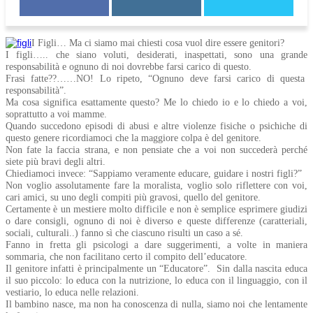
I Figli… Ma ci siamo mai chiesti cosa vuol dire essere genitori?
I figli….. che siano voluti, desiderati, inaspettati, sono una grande
responsabilità e ognuno di noi dovrebbe farsi carico di questo.
Frasi fatte??……NO! Lo ripeto, “Ognuno deve farsi carico di questa
responsabilità”.
Ma cosa significa esattamente questo? Me lo chiedo io e lo chiedo a voi,
soprattutto a voi mamme.
Quando succedono episodi di abusi e altre violenze fisiche o psichiche di
questo genere ricordiamoci che la maggiore colpa è del genitore.
Non fate la faccia strana, e non pensiate che a voi non succederà perché
siete più bravi degli altri.
Chiediamoci invece: “Sappiamo veramente educare, guidare i nostri figli?”
Non voglio assolutamente fare la moralista, voglio solo riflettere con voi,
cari amici, su uno degli compiti più gravosi, quello del genitore.
Certamente è un mestiere molto difficile e non è semplice esprimere giudizi
o dare consigli, ognuno di noi è diverso e queste differenze (caratteriali,
sociali, culturali..) fanno sì che ciascuno risulti un caso a sé.
Fanno in fretta gli psicologi a dare suggerimenti, a volte in maniera
sommaria, che non facilitano certo il compito dell’educatore.
Il genitore infatti è principalmente un “Educatore”. Sin dalla nascita educa
il suo piccolo: lo educa con la nutrizione, lo educa con il linguaggio, con il
vestiario, lo educa nelle relazioni.
Il bambino nasce, ma non ha conoscenza di nulla, siamo noi che lentamente