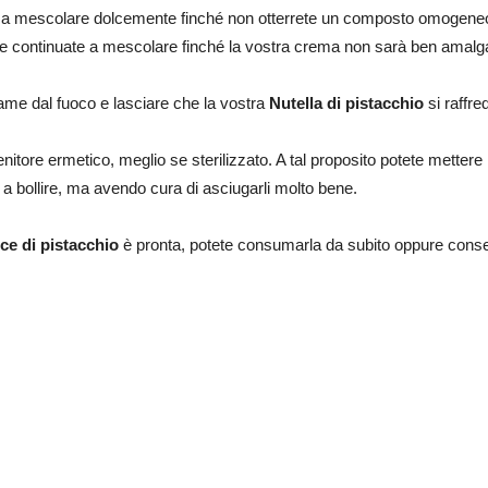
e a mescolare dolcemente finché non otterrete un composto omogeneo
e continuate a mescolare finché la vostra crema non sarà ben amal
game dal fuoco e lasciare che la vostra
Nutella di pistacchio
si raffre
itore ermetico, meglio se sterilizzato. A tal proposito potete mettere i 
 a bollire, ma avendo cura di asciugarli molto bene.
ce di pistacchio
è pronta, potete consumarla da subito oppure conserva