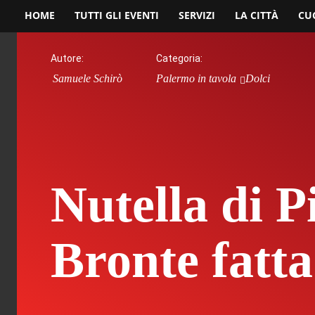
HOME
TUTTI GLI EVENTI
SERVIZI
LA CITTÀ
CU
Autore:
Categoria:
Samuele Schirò
Palermo in tavola
Dolci
Nutella di P
Bronte fatta