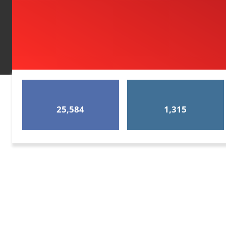
25,584
1,315