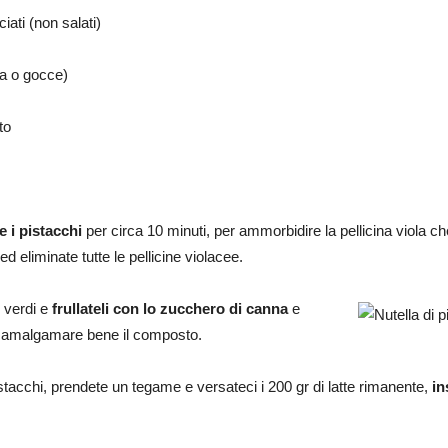
iati (non salati)
ta o gocce)
to
e i pistacchi
per circa 10 minuti, per ammorbidire la pellicina viola ch
ed eliminate tutte le pellicine violacee.
i verdi e
frullateli con lo zucchero di canna
e
d amalgamare bene il composto.
stacchi, prendete un tegame e versateci i 200 gr di latte rimanente,
in