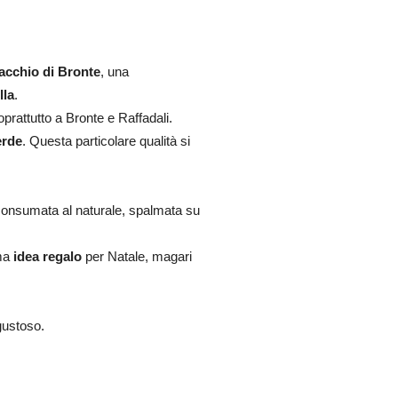
tacchio di Bronte
, una
lla
.
oprattutto a Bronte e Raffadali.
erde
. Questa particolare qualità si
onsumata al naturale, spalmata su
ima
idea regalo
per Natale, magari
gustoso.