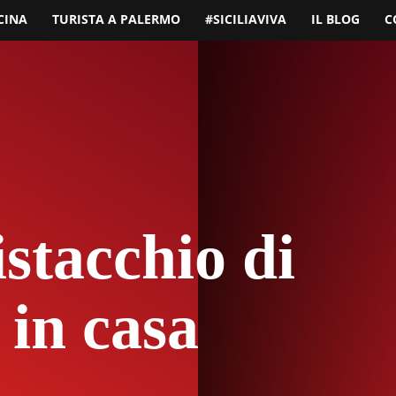
CINA
TURISTA A PALERMO
#SICILIAVIVA
IL BLOG
C
istacchio di
 in casa